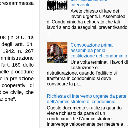
’impresaammessa
interventi
Avete chiesto di fare dei
lavori urgenti. L'Assemblea
di Condominio ha deliberato che tali
lavori siano da eseguirsi, preventivando
...
408 (in G.U. 1a
 degli artt. 54,
Convocazione prima
assemblea per la
 1942, n. 267
costituzione del condominio
mministrazione
Una volta terminati i lavori d
l'art. 169 dello
costruzione o
 nelle procedure
ristrutturazione, quando l'edificio si
o la prelazione
trasforma in condominio si deve
convocare la pr...
 cooperativi di
ice civile, che
Richiesta di intervento urgente da parte
azione".
dell'Amministratore di condominio
Questo documento si utilizza quando
viene richiesto da parte di un
condomino che l'Amministratore
intervenga velocemente per mettere a ...