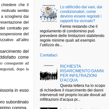
' chiedere che il
Lo stillicidio dai vasi, dai
 motivato sentito
condizionatori, come
devono essere regolati i
 a sciogliersi dai
rapporti tra vicinato?
presentazione del
Fermo restando che il
del contratto per
regolamento di condominio può
a sospensione del
prevedere delle limitazioni stabilendo
zativo all'altro
regole minime quali ad esempio
l’utilizzo de...
risarcimento del
Contattaci
ddisfatto come
ito conseguente ad
RICHIESTA
 negoziali, dopo la
RISARCIMENTO DANNI
PER INFILTRAZIONI
D'ACQUA
Questa lettera ha lo scopo
issoria in esso
di richiedere il risarcimento dei danni
intervenuti nel proprio locale dovuti ad
infiltrazioni d'acqua pr...
voro subordinato
 80 primo comma.