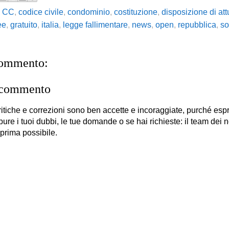
,
CC
,
codice civile
,
condominio
,
costituzione
,
disposizione di at
ee
,
gratuito
,
italia
,
legge fallimentare
,
news
,
open
,
repubblica
,
so
commento:
 commento
itiche e correzioni sono ben accette e incoraggiate, purché es
 pure i tuoi dubbi, le tue domande o se hai richieste: il team dei no
 prima possibile.