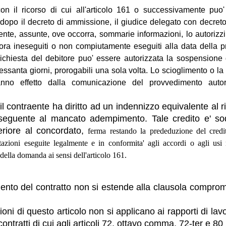
con il ricorso di cui all'articolo 161 o successivamente puo
 dopo il decreto di ammissione, il giudice delegato con decreto
aente, assunte, ove occorra, sommarie informazioni, lo autorizzi
cora ineseguiti o non compiutamente eseguiti alla data della 
richiesta del debitore puo' essere autorizzata la sospensione 
sessanta giorni, prorogabili una sola volta. Lo scioglimento o l
anno effetto dalla comunicazione del provvedimento autoriz
, il contraente ha diritto ad un indennizzo equivalente al 
eguente al mancato adempimento. Tale credito e' so
eriore al concordato,
ferma restando la prededuzione del cred
tazioni eseguite legalmente e in conformita' agli accordi o agli usi
della domanda ai sensi dell'articolo 161.
ento del contratto non si estende alla clausola comprom
ioni di questo articolo non si applicano ai rapporti di la
contratti di cui agli articoli 72, ottavo comma, 72-ter e