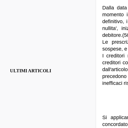
Dalla data
momento in
definitivo,
nullita', 
debitore.(5
Le prescri
sospese, e 
I creditori
creditori c
dall'artic
ULTIMI ARTICOLI
precedono l
inefficaci r
Si applica
concordato,