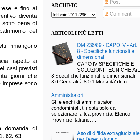
Post
ARCHIVIO
prese e fino al
Commenti
entivo diventa
, sotto pena di
 patrimonio del
ARTICOLI PIÙ LETTI
DM 236/89 - CAPO IV - Art.
etti rimangono
8 - Specifiche funzionali e
dimensionali
cia rispetto ai
CAPO IV SPECIFICHE E
ei casi previsti
SOLUZIONI TECNICHE Art
anta giorni che
8 Specifiche funzionali e dimensionali
8.0 Generalità 8.0.1 Modalità' di mi...
le imprese sono
Amministratori
Gli elenchi di amministratori
condominiali, ti r esta solo da
selezionare la tua provincia: Elenco
Provincie Italiane: ...
lla domanda di
Atto di diffida extragiudiziale
61, 62, 63.
per l'esecuzione di