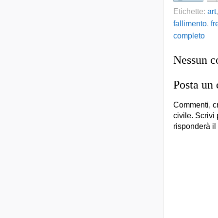
Etichette:
art
fallimento
,
fr
completo
Nessun 
Posta un
Commenti, cr
civile. Scrivi
risponderà il