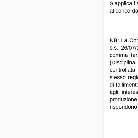
Siapplica l
al concorda
NB: La Cort
s.s. 26/07/1
comma ter
(Disciplin
controllata
stesso regi
di fallimen
agli intere
produzione 
rispondono a