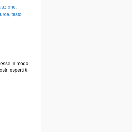
tuazione
,
urce
,
testo
presse in modo
stri esperti ti