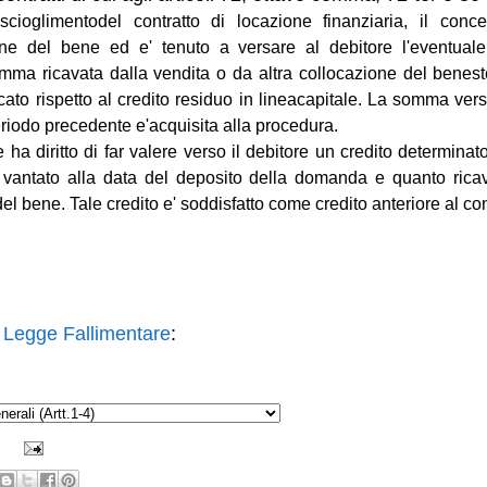
cioglimentodel contratto di locazione finanziaria, il conce
ione del bene ed e' tenuto a versare al debitore l'eventuale 
ma ricavata dalla vendita o da altra collocazione del benes
cato rispetto al credito residuo in lineacapitale. La somma vers
riodo precedente e'acquisita alla procedura.
 ha diritto di far valere verso il debitore un credito determinat
to vantato alla data del deposito della domanda e quanto rica
el bene. Tale credito e' soddisfatto come credito anteriore al c
a
Legge Fallimentare
: