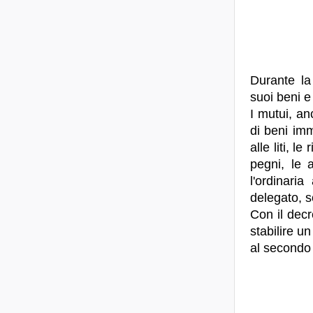
Durante la
suoi beni e 
I mutui, an
di beni imm
alle liti, le
pegni, le 
l'ordinari
delegato, so
Con il decr
stabilire un
al second