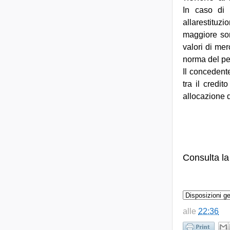
In caso di s
allarestituz
maggiore som
valori di mer
norma del pe
Il concedente
tra il credi
allocazione d
Consulta l
alle
22:36