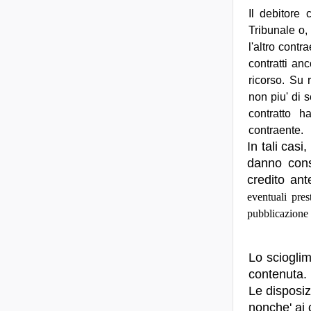
Il debitore 
Tribunale o,
l'altro contr
contratti an
ricorso. Su 
non piu' di 
contratto h
contraente.
In tali casi
danno cons
credito ant
eventuali pres
pubblicazione 
Lo scioglim
contenuta.
Le disposiz
nonche' ai 