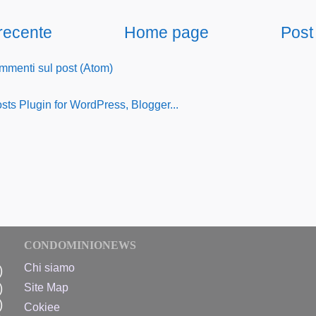
 recente
Home page
Post
menti sul post (Atom)
CONDOMINIONEWS
Chi siamo
)
)
Site Map
)
Cokiee