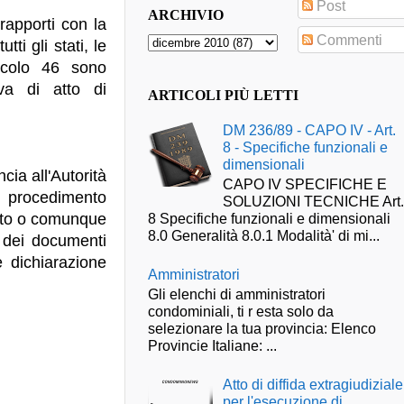
Post
ARCHIVIO
rapporti con la
Commenti
ti gli stati, le
ticolo 46 sono
iva di atto di
ARTICOLI PIÙ LETTI
DM 236/89 - CAPO IV - Art.
8 - Specifiche funzionali e
dimensionali
ia all'Autorità
CAPO IV SPECIFICHE E
l procedimento
SOLUZIONI TECNICHE Art
ento o comunque
8 Specifiche funzionali e dimensionali
8.0 Generalità 8.0.1 Modalità' di mi...
o dei documenti
 dichiarazione
Amministratori
Gli elenchi di amministratori
condominiali, ti r esta solo da
selezionare la tua provincia: Elenco
Provincie Italiane: ...
Atto di diffida extragiudiziale
per l'esecuzione di