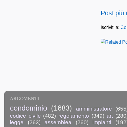
Post più
Iscriviti a:
Com
ARGOMENTI
condominio
(1683)
amministratore
(655
codice civile
(482)
regolamento
(349)
art
(280
legge
(263)
assemblea
(260)
impianti
(192