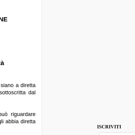
NE
età
 siano a diretta
ottoscritta dal
può riguardare
gli abbia diretta
ISCRIVITI