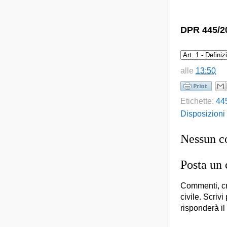
DPR 445/20
alle
13:50
Etichette:
44
Disposizioni
Nessun 
Posta un
Commenti, cr
civile. Scrivi
risponderà il