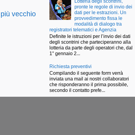
Lotteria degli scontrini,
pronte le regole di invio dei
dati per le estrazioni. Un
 più vecchio
provvedimento fissa le
modalità di dialogo tra
registratori telematici e Agenzia
Definite le istruzioni per l’invio dei dati
degli scontrini che parteciperanno alla
lotteria da parte degli operatori che, dal
1° gennaio 2...
Richiesta preventivi
Compilando il seguente form verrà
inviata una mail ai nostri collaboratori
che risponderanno il prima possibile,
secondo il contatto prefe...