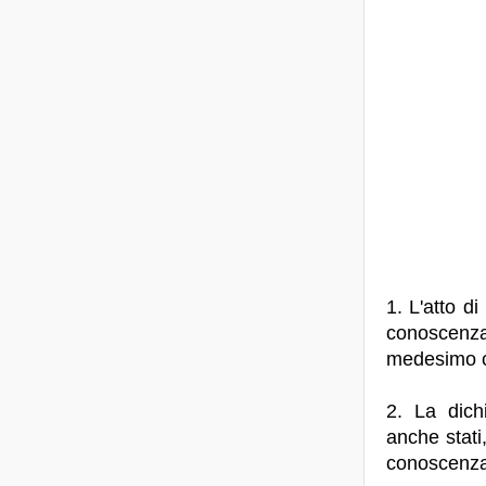
1. L'atto di
conoscenza 
medesimo co
2. La dich
anche stati,
conoscenz