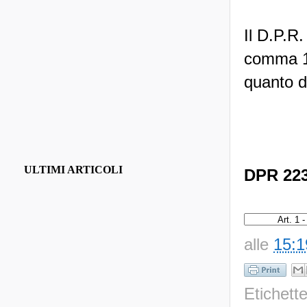
Il D.P.R.
comma 1)
quanto d
ULTIMI ARTICOLI
DPR 223/
alle
15:1
Etichett