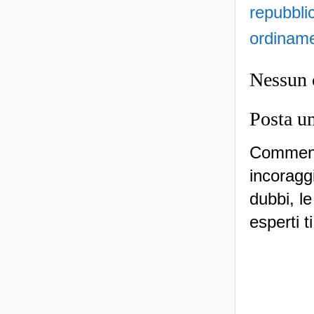
repubbli
ordinam
Nessun
Posta u
Commenti
incoraggi
dubbi, le
esperti t