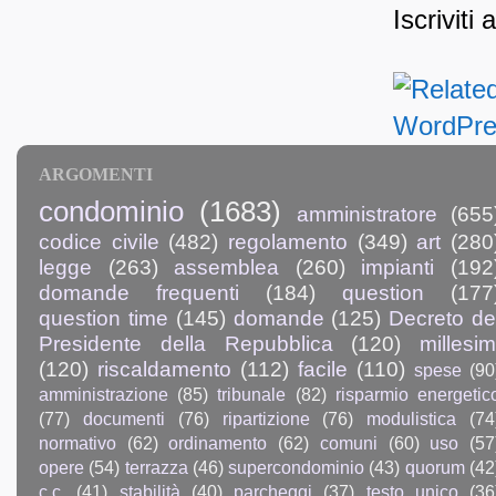
Iscriviti 
ARGOMENTI
condominio
(1683)
amministratore
(655
codice civile
(482)
regolamento
(349)
art
(280
legge
(263)
assemblea
(260)
impianti
(192
domande frequenti
(184)
question
(177
question time
(145)
domande
(125)
Decreto de
Presidente della Repubblica
(120)
millesim
(120)
riscaldamento
(112)
facile
(110)
spese
(90
amministrazione
(85)
tribunale
(82)
risparmio energetic
(77)
documenti
(76)
ripartizione
(76)
modulistica
(74
normativo
(62)
ordinamento
(62)
comuni
(60)
uso
(57
opere
(54)
terrazza
(46)
supercondominio
(43)
quorum
(42
c.c.
(41)
stabilità
(40)
parcheggi
(37)
testo unico
(36