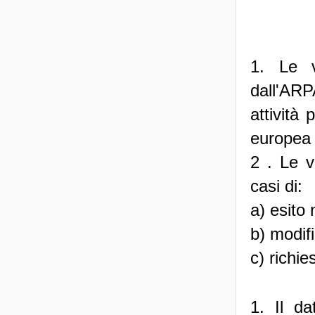
1. Le v
dall'ARP
attività 
europea
2 . Le v
casi di:
a) esito 
b) modifi
c) richie
1. Il da