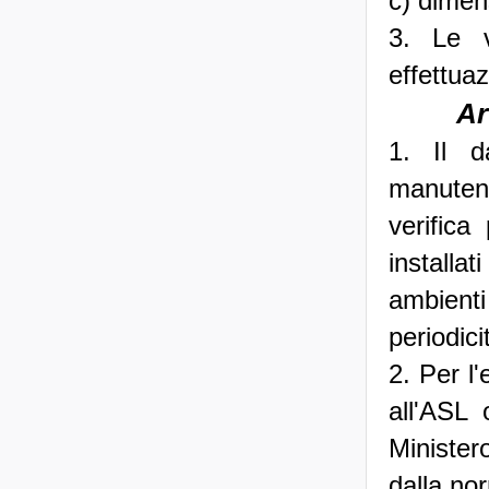
c) dimen
3. Le v
effettuaz
Ar
1. Il d
manutenz
verifica
installa
ambienti
periodici
2. Per l'
all'ASL 
Ministero
dalla no