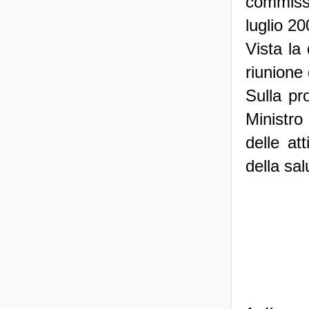
commissi
luglio 2
Vista la 
riunione
Sulla pr
Ministro
delle att
della sal