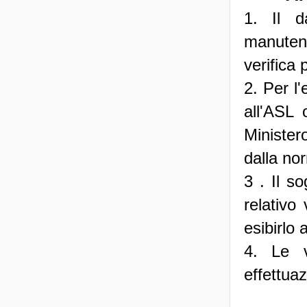
1. Il d
manutenz
verifica 
2. Per l'
all'ASL 
Ministero
dalla no
3 . Il so
relativo
esibirlo 
4. Le v
effettuaz