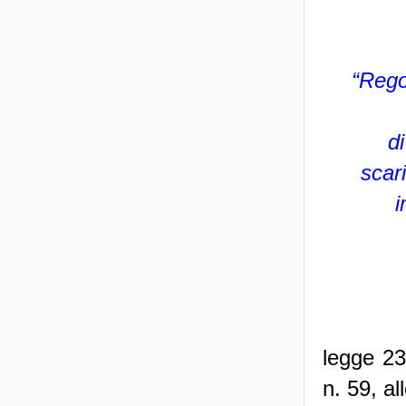
“Rego
di
scari
i
legge 23
n. 59, al