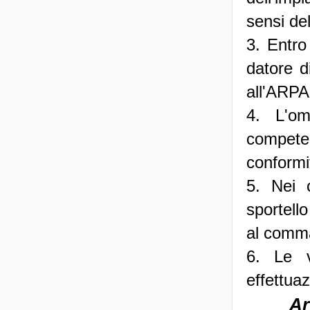
sensi de
3. Entro 
datore d
all'ARPA
4. L'om
competent
conformit
5. Nei 
sportello
al comma
6. Le v
effettuaz
Ar