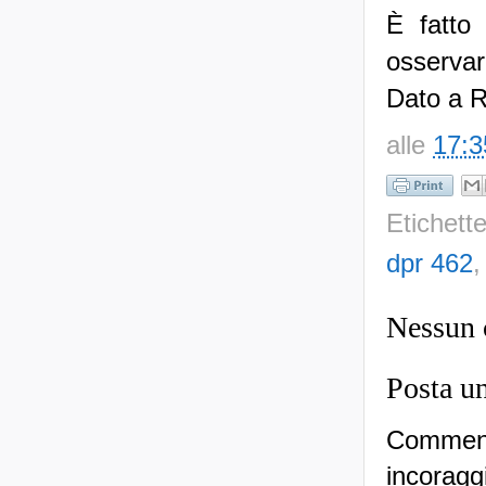
È fatto 
osservar
Dato a R
alle
17:3
Etichett
dpr 462
Nessun
Posta u
Commenti
incoraggi