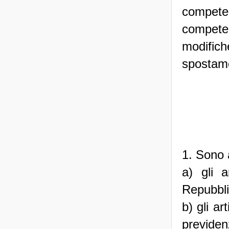
competen
compete
modific
spostame
1. Sono 
a) gli 
Repubbli
b) gli ar
previde