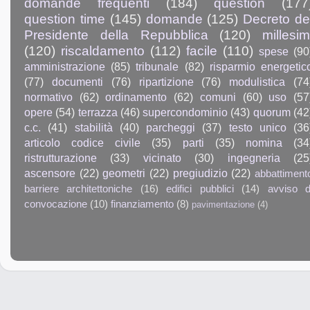
domande frequenti
(184)
question
(177
question time
(145)
domande
(125)
Decreto de
Presidente della Repubblica
(120)
millesim
(120)
riscaldamento
(112)
facile
(110)
spese
(90
amministrazione
(85)
tribunale
(82)
risparmio energetic
(77)
documenti
(76)
ripartizione
(76)
modulistica
(74
normativo
(62)
ordinamento
(62)
comuni
(60)
uso
(57
opere
(54)
terrazza
(46)
supercondominio
(43)
quorum
(42
c.c.
(41)
stabilità
(40)
parcheggi
(37)
testo unico
(36
articolo codice civile
(35)
parti
(35)
nomina
(34
ristrutturazione
(33)
vicinato
(30)
ingegneria
(25
ascensore
(22)
geometri
(22)
pregiudizio
(22)
abbattiment
barriere architettoniche
(16)
edifici pubblici
(14)
avviso d
convocazione
(10)
finanziamento
(8)
pavimentazione
(4)