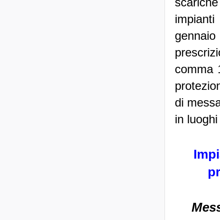
scarich
impianti
gennaio 
prescrizi
comma 1. 
protezion
di messa 
in luoghi
Impi
pr
Mess