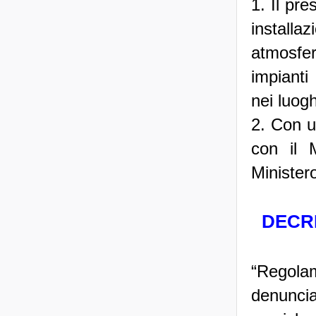
1. Il pre
installa
atmosfer
impianti 
nei luogh
2. Con u
con il M
Ministero
DECR
“Regola
denuncia