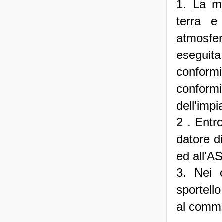
1. La me
terra e
atmosfer
eseguita
conformi
conform
dell'impi
2 . Entro
datore d
ed all'A
3. Nei 
sportello
al comma