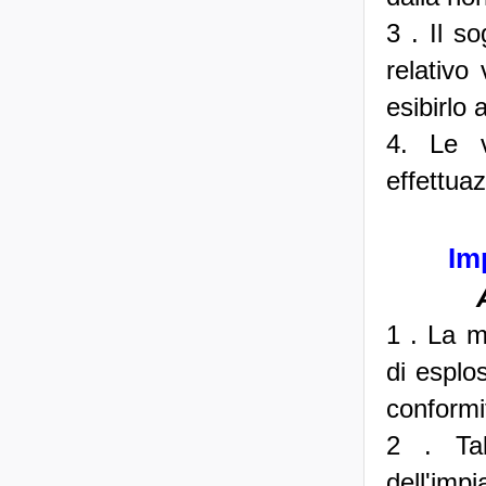
3 . Il so
relativo
esibirlo 
4. Le v
effettuaz
Im
1 . La m
di esplo
conformit
2 . Tal
dell'impi