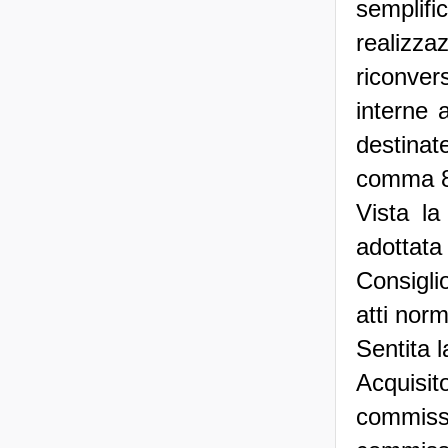
semplif
realizz
riconver
interne 
destinate
comma 8,
Vista la
adottata
Consigli
atti nor
Sentita 
Acquis
commis