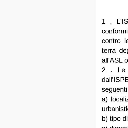
1 . L'I
conformi
contro l
terra deg
all'ASL 
2 . Le 
dall'ISP
seguenti 
a) locali
urbanisti
b) tipo d