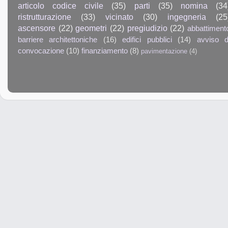
articolo codice civile
(35)
parti
(35)
nomina
(34
ristrutturazione
(33)
vicinato
(30)
ingegneria
(25
ascensore
(22)
geometri
(22)
pregiudizio
(22)
abbattiment
barriere architettoniche
(16)
edifici pubblici
(14)
avviso d
convocazione
(10)
finanziamento
(8)
pavimentazione
(4)