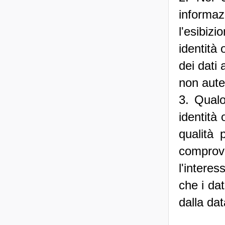
informazi
l'esibi
identità 
dei dati 
non aut
3. Qualo
identità 
qualità 
comprov
l'intere
che i da
dalla da