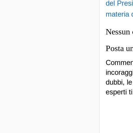
del Pres
materia 
Nessun
Posta u
Commenti
incoraggi
dubbi, le
esperti t