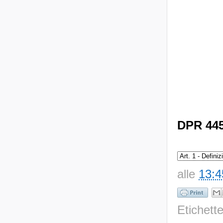
DPR 445/
alle
13:4
Etichett