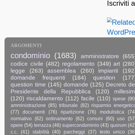
Iscriviti 
ARGOMENTI
condominio
(1683)
amministratore
(655
codice civile
(482)
regolamento
(349)
art
(280
legge
(263)
assemblea
(260)
impianti
(192
domande frequenti
(184)
question
(177
question time
(145)
domande
(125)
Decreto de
Presidente della Repubblica
(120)
millesim
(120)
riscaldamento
(112)
facile
(110)
spese
(90
amministrazione
(85)
tribunale
(82)
risparmio energetic
(77)
documenti
(76)
ripartizione
(76)
modulistica
(74
normativo
(62)
ordinamento
(62)
comuni
(60)
uso
(57
opere
(54)
terrazza
(46)
supercondominio
(43)
quorum
(42
c.c.
(41)
stabilità
(40)
parcheggi
(37)
testo unico
(36