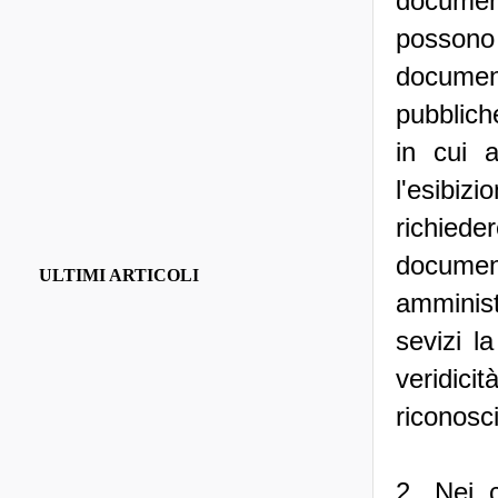
document
posson
docume
pubbliche
in cui a
l'esibiz
richiede
docume
ULTIMI ARTICOLI
amministr
sevizi l
veridici
riconos
2. Nei c