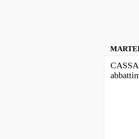
MARTEDÌ
CASSAZ
abbattim