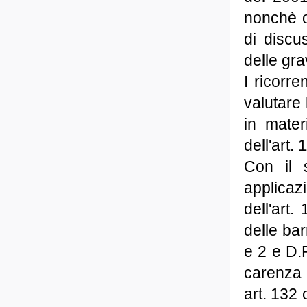
nonchè o
di discu
delle gra
I ricorr
valutare 
in mater
dell'art. 
Con il 
applicaz
dell'art
delle bar
e 2 e D.P
carenza 
art. 132 