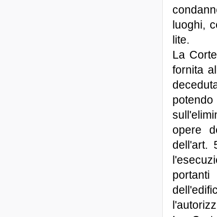
condannò 
luoghi, 
lite.
La Corte
fornita 
decedut
potend
sull'eli
opere d
dell'art
l'esecu
portanti
dell'edif
l'autori