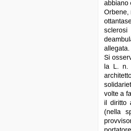
abbiano c
Orbene, n
ottantase
sclerosi
deambul
allegata.
Si osser
la L. n.
architet
solidarie
volte a fa
il diritt
(nella s
provvis
portator