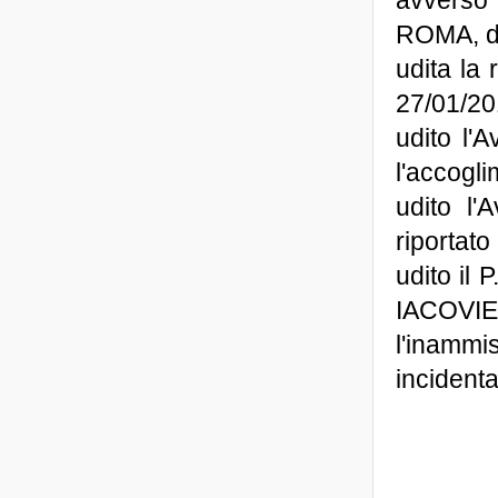
ROMA, de
udita la
27/01/20
udito l'
l'accogli
udito l'
riportato 
udito il 
IACOVI
l'inammis
incident