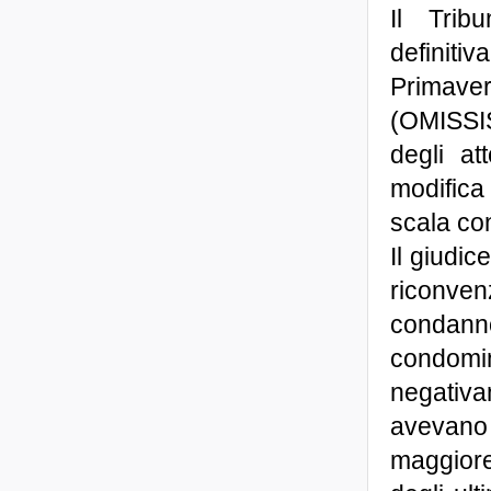
Il Trib
definiti
Primave
(OMISSIS
degli at
modifica
scala con
Il giudi
riconven
condannò
condomi
negativ
avevano
maggiore