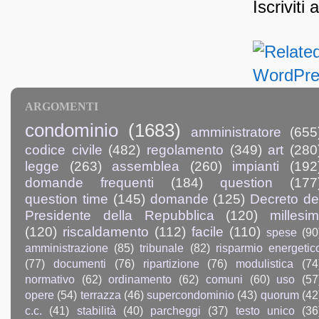
Iscriviti 
ARGOMENTI
condominio
(1683)
amministratore
(655
codice civile
(482)
regolamento
(349)
art
(280
legge
(263)
assemblea
(260)
impianti
(192
domande frequenti
(184)
question
(177
question time
(145)
domande
(125)
Decreto de
Presidente della Repubblica
(120)
millesim
(120)
riscaldamento
(112)
facile
(110)
spese
(90
amministrazione
(85)
tribunale
(82)
risparmio energetic
(77)
documenti
(76)
ripartizione
(76)
modulistica
(74
normativo
(62)
ordinamento
(62)
comuni
(60)
uso
(57
opere
(54)
terrazza
(46)
supercondominio
(43)
quorum
(42
c.c.
(41)
stabilità
(40)
parcheggi
(37)
testo unico
(36