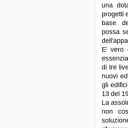
una dota
progetti 
base del
possa sen
dell'appa
E' vero 
essenzia
di tre li
nuovi edi
gli edifi
13 del 19
La assolu
non cost
soluzion