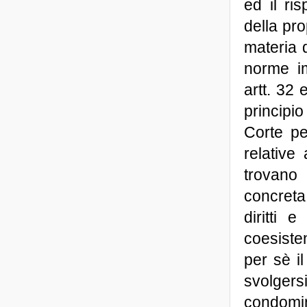
ed il ri
della pro
materia d
norme im
artt. 32 
principi
Corte pe
relative 
trovano 
concreta
diritti 
coesiste
per sè il
svolger
condomin