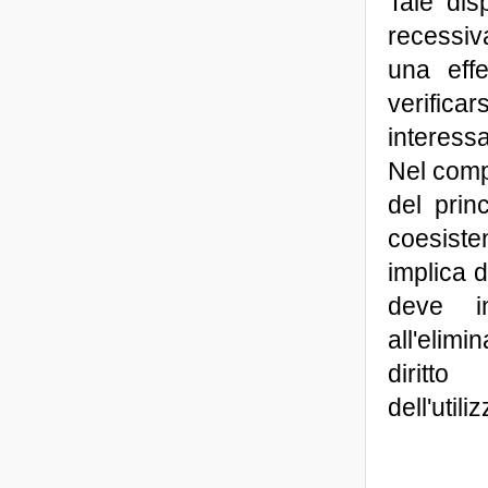
Tale dis
recessiva
una effe
verifica
interessat
Nel compi
del prin
coesiste
implica d
deve in
all'elim
diritt
dell'util