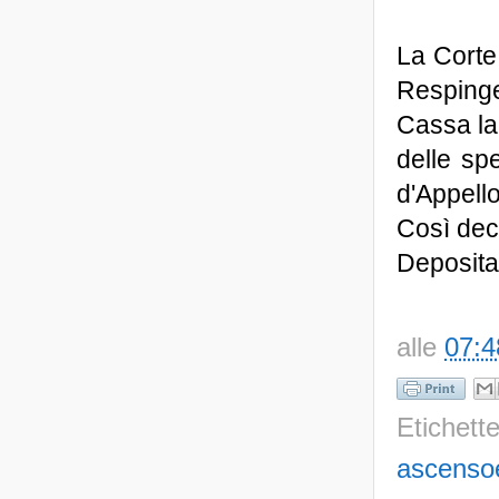
La Corte 
Respinge 
Cassa la
delle sp
d'Appell
Così dec
Deposita
alle
07:4
Etichett
ascenso