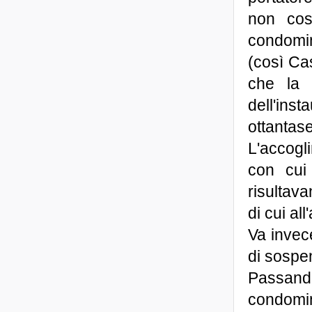
non cost
condomin
(così Ca
che la 
dell'in
ottantase
L'accogl
con cui
risultava
di cui al
Va invece
di sospe
Passand
condomini