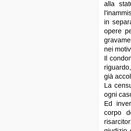
alla sta
l'inammis
in separ
opere pe
gravame, 
nei motiv
Il condo
riguardo
già accol
La censu
ogni caso
Ed inver
corpo d
risarci
giudizio