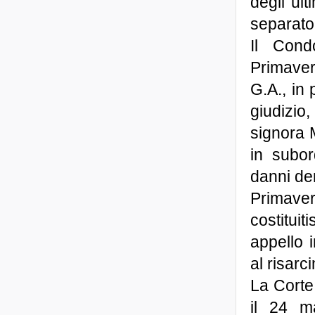
degli ult
separato 
Il Cond
Primaver
G.A., in
giudizio
signora 
in subor
danni der
Primave
costituit
appello 
al risarc
La Corte
il 24 ma