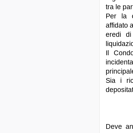
tra le par
Per la 
affidato 
eredi d
liquidazi
Il Cond
incident
principal
Sia i ri
depositat
Deve anz