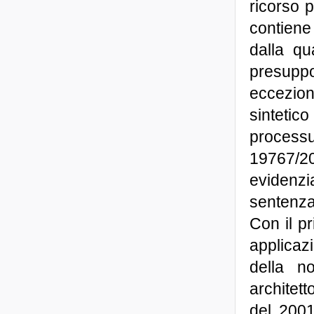
ricorso p
contiene
dalla qu
presuppos
eccezion
sintetic
process
19767/20
evidenzi
sentenza
Con il pr
applicazi
della n
architett
del 2001,