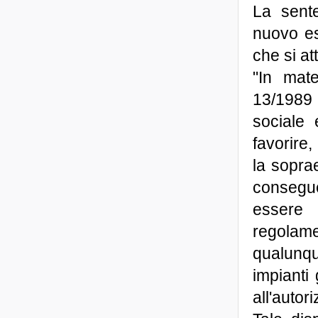
La sent
nuovo es
che si at
"In mate
13/1989 
sociale 
favorire,
la sopra
consegue
essere 
regolam
qualunqu
impianti
all'autor