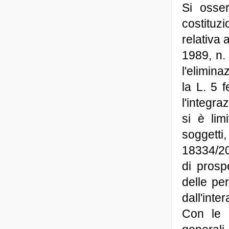
Si osse
costituz
relativa 
1989, n.
l'elimina
la L. 5 
l'integra
si è limi
soggett
18334/20
di prosp
delle per
dall'inter
Con le l