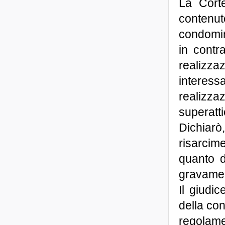
La Corte
contenu
condomin
in contra
realizz
interess
realizz
superatti
Dichiarò
risarcim
quanto d
gravame, 
Il giudic
della con
regolame