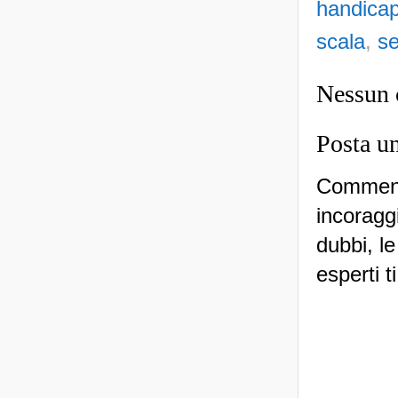
handica
scala
,
s
Nessun
Posta u
Commenti
incoraggi
dubbi, le
esperti t