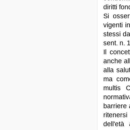
diritti f
Si osser
vigenti i
stessi da
sent. n. 
Il concet
anche al
alla sal
ma come
multis 
normativ
barriere 
riteners
dell'et