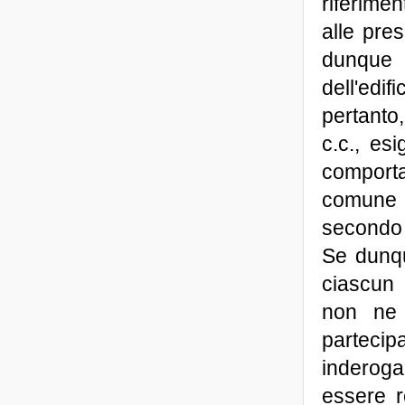
riferimen
alle pres
dunque c
dell'edif
pertanto,
c.c., esi
comporta
comune o
secondo 
Se dunqu
ciascun 
non ne 
parteci
inderoga
essere r