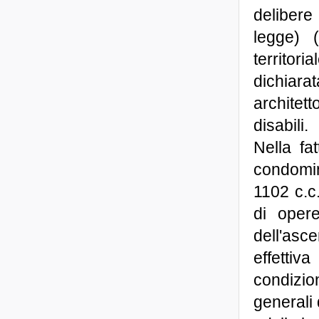
delibere
legge) 
territor
dichiar
architet
disabili.
Nella fa
condomini
1102 c.c.
di oper
dell'asce
effettiv
condizio
generali 