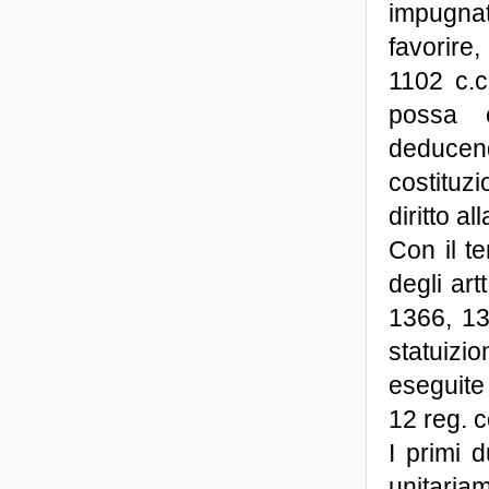
impugnat
favorire
1102 c.c
possa e
deduce
costituz
diritto al
Con il t
degli art
1366, 13
statuiz
eseguite 
12 reg. 
I primi 
unitaria