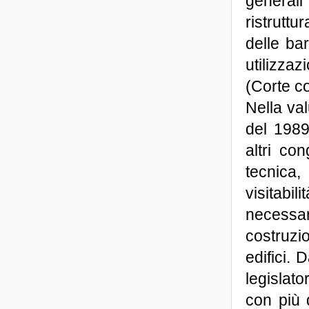
general
ristruttu
delle bar
utilizzaz
(Corte co
Nella val
del 1989,
altri co
tecnica,
visitab
necessar
costruzio
edifici.
legislato
con più d