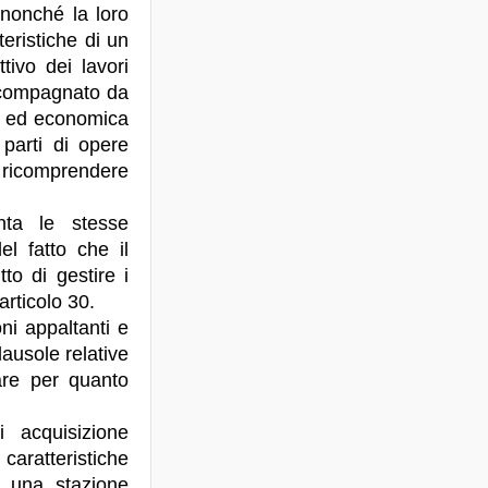
, nonché la loro
eristiche di un
tivo dei lavori
 accompagnato da
le ed economica
parti di opere
 ricomprendere
nta le stesse
el fatto che il
tto di gestire i
articolo 30.
ni appaltanti e
lausole relative
are per quanto
 acquisizione
aratteristiche
i una stazione