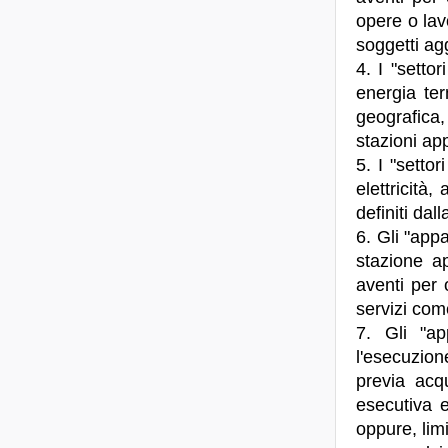
opere o lavo
soggetti agg
4. I "settor
energia ter
geografica,
stazioni app
5. I "settor
elettricità
definiti dal
6. Gli "appa
stazione a
aventi per o
servizi com
7. Gli "ap
l'esecuzion
previa acqu
esecutiva e
oppure, limi