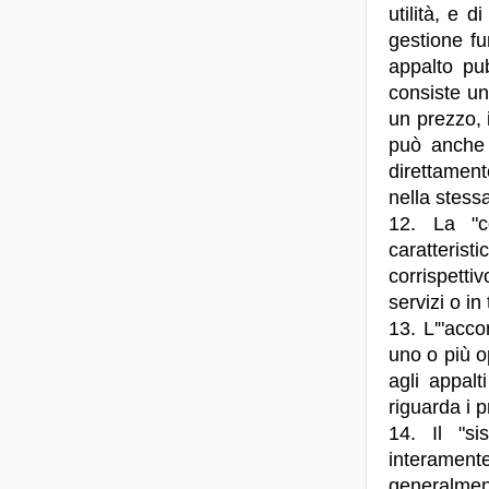
utilità, e 
gestione fu
appalto pub
consiste un
un prezzo, 
può anche 
direttamen
nella stess
12. La "c
caratterist
corrispetti
servizi o in
13. L'"acco
uno o più op
agli appal
riguarda i p
14. Il "s
interament
generalmen