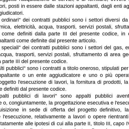
ri, posti in essere dalle stazioni appaltanti, dagli enti ag
iudicatori.
i ordinari" dei contratti pubblici sono i settori diversi da
mica, elettricità, acqua, trasporti, servizi postali, sfru
 come definiti dalla parte III del presente codice, in
altanti come definite dal presente articolo.
i speciali" dei contratti pubblici sono i settori del gas, 
, acqua, trasporti, servizi postali, sfruttamento di area 
la parte III del presente codice.
lti pubblici" sono i contratti a titolo oneroso, stipulati per
ppaltante o un ente aggiudicatore e uno o più operat
ggetto l'esecuzione di lavori, la fornitura di prodotti, l
e definiti dal presente codice.
palti pubblici di lavori" sono appalti pubblici aven
e o, congiuntamente, la progettazione esecutiva e l'esec
isizione in sede di offerta del progetto definitivo, l
 l'esecuzione, relativamente a lavori o opere rientranti 
tatamente alle ipotesi di cui alla parte II, titolo III, capo 