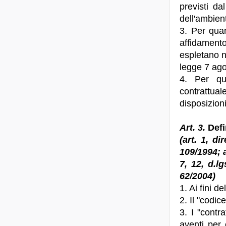
previsti da
dell'ambien
3. Per qua
affidamento
espletano n
legge 7 ago
4. Per qua
contrattuale
disposizioni
Art. 3.
Defi
(art. 1, di
109/1994; ar
7, 12, d.lg
62/2004)
1. Ai fini d
2. Il "codic
3. I "contra
aventi per 