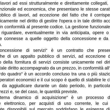
di lavori ad essi strutturalmente e direttamente collegati
nzionale ed economica, che presentano le stesse caratt
blico di lavori, ad eccezione del fatto che il corrispet
icamente nel diritto di gestire l'opera o in tale diritto
in conformità al presente codice. La gestione funziona
riguardare, eventualmente in via anticipata, opere o 
te connesse a quelle oggetto della concessione e da
a.
oncessione di servizi" è un contratto che prese
iche di un appalto pubblico di servizi, ad eccezione d
vo della fornitura di servizi consiste unicamente nel diri
 tale diritto accompagnato da un prezzo, in conformità all'
rdo quadro" è un accordo concluso tra una o più stazio
eratori economici e il cui scopo è quello di stabilire le c
ti da aggiudicare durante un dato periodo, in particol
rezzi e, se del caso, le quantità previste.
istema dinamico di acquisizione" è un processo di
e elettronico, per acquisti di uso corrente, le cui c
te disponibili sul mercato soddisfano le esigenze d