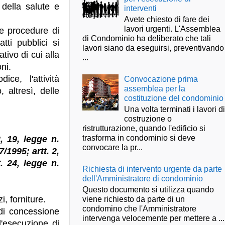
 della salute e
interventi
Avete chiesto di fare dei
lavori urgenti. L'Assemblea
e procedure di
di Condominio ha deliberato che tali
tti pubblici si
lavori siano da eseguirsi, preventivando
tivo di cui alla
...
ni.
e, l'attività
Convocazione prima
assemblea per la
, altresì, delle
costituzione del condominio
Una volta terminati i lavori d
costruzione o
ristrutturazione, quando l'edificio si
trasforma in condominio si deve
2, 19, legge n.
convocare la pr...
7/1995; artt. 2,
t. 24, legge n.
Richiesta di intervento urgente da parte
dell'Amministratore di condominio
.
Questo documento si utilizza quando
i, forniture.
viene richiesto da parte di un
condomino che l'Amministratore
o di concessione
intervenga velocemente per mettere a ...
 l'esecuzione di