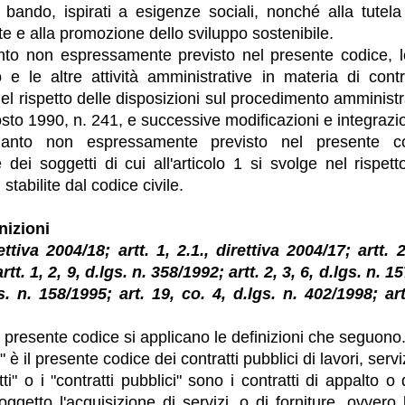
l bando, ispirati a esigenze sociali, nonché alla tutela
te e alla promozione dello sviluppo sostenibile.
nto non espressamente previsto nel presente codice, l
 e le altre attività amministrative in materia di contra
el rispetto delle disposizioni sul procedimento amministra
sto 1990, n. 241, e successive modificazioni e integrazio
nto non espressamente previsto nel presente codic
 dei soggetti di cui all'articolo 1 si svolge nel rispetto
 stabilite dal codice civile.
nizioni
rettiva 2004/18; artt. 1, 2.1., direttiva 2004/17; artt. 
tt. 1, 2, 9, d.lgs. n. 358/1992; artt. 2, 3, 6, d.lgs. n. 15
s. n. 158/1995; art. 19, co. 4, d.lgs. n. 402/1998; ar
el presente codice si applicano le definizioni che seguono
e" è il presente codice dei contratti pubblici di lavori, serviz
tti" o i "contratti pubblici" sono i contratti di appalto 
oggetto l'acquisizione di servizi, o di forniture, ovvero