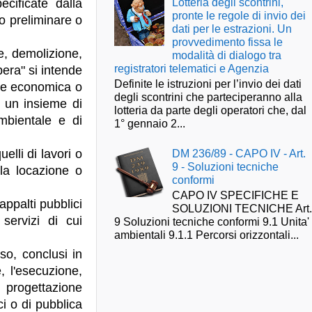
Lotteria degli scontrini,
cificate dalla
pronte le regole di invio dei
to preliminare o
dati per le estrazioni. Un
provvedimento fissa le
ne, demolizione,
modalità di dialogo tra
registratori telematici e Agenzia
pera" si intende
Definite le istruzioni per l’invio dei dati
ione economica o
degli scontrini che parteciperanno alla
i un insieme di
lotteria da parte degli operatori che, dal
ambientale e di
1° gennaio 2...
uelli di lavori o
DM 236/89 - CAPO IV - Art.
9 - Soluzioni tecniche
 la locazione o
conformi
CAPO IV SPECIFICHE E
 appalti pubblici
SOLUZIONI TECNICHE Art
servizi di cui
9 Soluzioni tecniche conformi 9.1 Unita'
ambientali 9.1.1 Percorsi orizzontali...
oso, conclusi in
, l'esecuzione,
 progettazione
ci o di pubblica