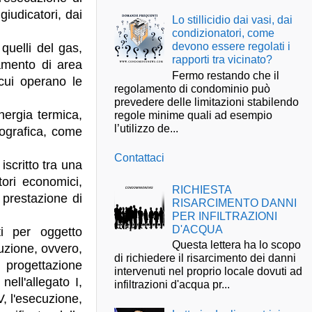
giudicatori, dai
Lo stillicidio dai vasi, dai
condizionatori, come
devono essere regolati i
 quelli del gas,
rapporti tra vicinato?
ttamento di area
Fermo restando che il
 cui operano le
regolamento di condominio può
prevedere delle limitazioni stabilendo
energia termica,
regole minime quali ad esempio
l’utilizzo de...
geografica, come
Contattaci
 iscritto tra una
ori economici,
RICHIESTA
a prestazione di
RISARCIMENTO DANNI
PER INFILTRAZIONI
D'ACQUA
ti per oggetto
Questa lettera ha lo scopo
uzione, ovvero,
di richiedere il risarcimento dei danni
a progettazione
intervenuti nel proprio locale dovuti ad
nell'allegato I,
infiltrazioni d'acqua pr...
IV, l'esecuzione,