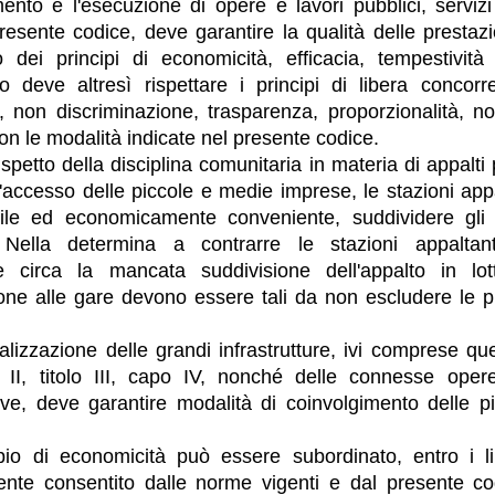
mento e l'esecuzione di opere e lavori pubblici, servizi 
resente codice, deve garantire la qualità delle prestazi
o dei principi di economicità, efficacia, tempestività
to deve altresì rispettare i principi di libera concorr
, non discriminazione, trasparenza, proporzionalità, n
con le modalità indicate nel presente codice.
ispetto della disciplina comunitaria in materia di appalti p
 l'accesso delle piccole e medie imprese, le stazioni app
ile ed economicamente conveniente, suddividere gli ap
. Nella determina a contrarre le stazioni appaltan
e circa la mancata suddivisione dell'appalto in lotti
one alle gare devono essere tali da non escludere le 
ealizzazione delle grandi infrastrutture, ivi comprese que
e II, titolo III, capo IV, nonché delle connesse opere
ve, deve garantire modalità di coinvolgimento delle p
ipio di economicità può essere subordinato, entro i li
te consentito dalle norme vigenti e dal presente codi