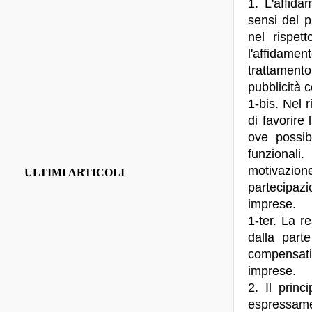
1. L'affida
sensi del p
nel rispett
l'affidamen
trattamento
pubblicità 
1-bis. Nel r
di favorire
ove possib
funzionali
motivazion
ULTIMI ARTICOLI
partecipazi
imprese.
1-ter. La r
dalla part
compensati
imprese.
2. Il princ
espressamen