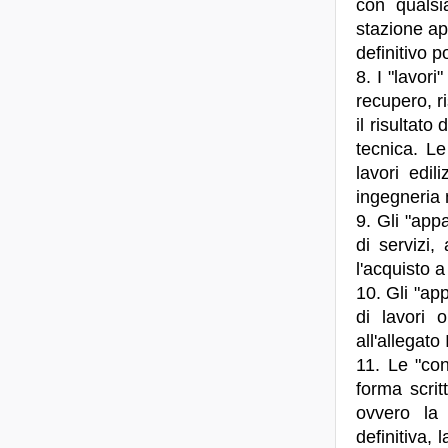
con qualsi
stazione ap
definitivo p
8. I "lavori
recupero, r
il risultat
tecnica. Le
lavori edil
ingegneria n
9. Gli "appa
di servizi,
l'acquisto a
10. Gli "app
di lavori 
all'allegato I
11. Le "con
forma scrit
ovvero la 
definitiva, 