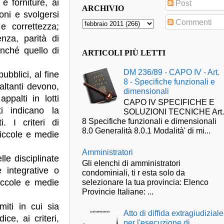
e forniture, ai
Post
ARCHIVIO
oni e svolgersi
Commenti
 e correttezza;
enza, parità di
onché quello di
ARTICOLI PIÙ LETTI
DM 236/89 - CAPO IV - Art.
ubblici, al fine
8 - Specifiche funzionali e
altanti devono,
dimensionali
palti in lotti
CAPO IV SPECIFICHE E
ti indicano la
SOLUZIONI TECNICHE Art
8 Specifiche funzionali e dimensionali
. I criteri di
8.0 Generalità 8.0.1 Modalità' di mi...
piccole e medie
Amministratori
lle disciplinate
Gli elenchi di amministratori
 integrative o
condominiali, ti r esta solo da
iccole e medie
selezionare la tua provincia: Elenco
Provincie Italiane: ...
miti in cui sia
Atto di diffida extragiudiziale
ce, ai criteri,
per l'esecuzione di