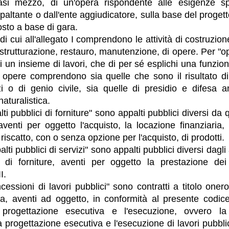
asi mezzo, di un'opera rispondente alle esigenze spe
paltante o dall'ente aggiudicatore, sulla base del proget
osto a base di gara.
" di cui all'allegato I comprendono le attività di costruzio
istrutturazione, restauro, manutenzione, di opere. Per "o
o di un insieme di lavori, che di per sé esplichi una funz
 opere comprendono sia quelle che sono il risultato d
izi o di genio civile, sia quelle di presidio e difesa 
aturalistica.
lti pubblici di forniture" sono appalti pubblici diversi da q
 aventi per oggetto l'acquisto, la locazione finanziaria,
 riscatto, con o senza opzione per l'acquisto, di prodotti.
alti pubblici di servizi" sono appalti pubblici diversi dagli
o di forniture, aventi per oggetto la prestazione dei 
I.
cessioni di lavori pubblici" sono contratti a titolo oner
ta, aventi ad oggetto, in conformità al presente codice
progettazione esecutiva e l'esecuzione, ovvero la
la progettazione esecutiva e l'esecuzione di lavori pubbli