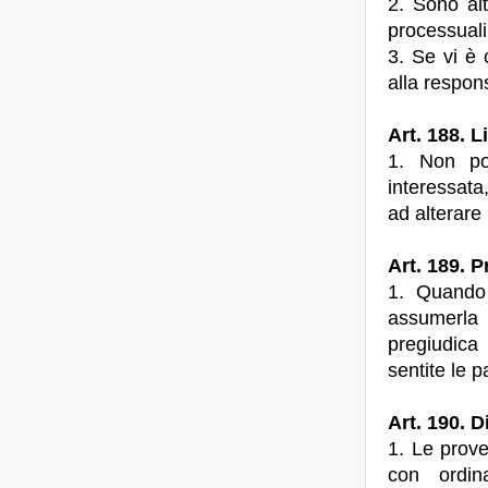
2. Sono alt
processuali
3. Se vi è c
alla respons
Art. 188. 
1. Non po
interessata,
ad alterare 
Art. 189. P
1. Quando 
assumerla 
pregiudica 
sentite le p
Art. 190. D
1. Le prove
con ordin