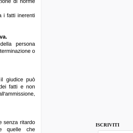
azione di norme
i fatti inerenti
va.
della persona
determinazione o
il giudice può
ei fatti e non
all'ammissione,
e senza ritardo
ISCRIVITI
e quelle che