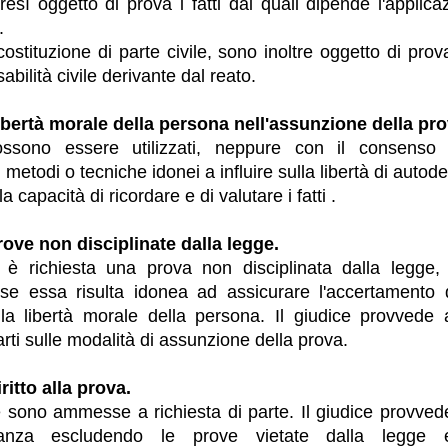
resì oggetto di prova i fatti dai quali dipende l'applic
.
ostituzione di parte civile, sono inoltre oggetto di prova 
abilità civile derivante dal reato.
Libertà morale della persona nell'assunzione della pro
ssono essere utilizzati, neppure con il consenso 
 metodi o tecniche idonei a influire sulla libertà di auto
la capacità di ricordare e di valutare i fatti .
rove non disciplinate dalla legge.
è richiesta una prova non disciplinata dalla legge, 
se essa risulta idonea ad assicurare l'accertamento d
la libertà morale della persona. Il giudice provvede 
arti sulle modalità di assunzione della prova.
iritto alla prova.
 sono ammesse a richiesta di parte. Il giudice provved
anza escludendo le prove vietate dalla legge 