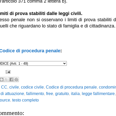
l'articolo 371 comma 2 lettera b).
miti di prova stabiliti dalle leggi civili.
sso penale non si osservano i limiti di prova stabiliti dal
uelli che riguardano lo stato di famiglia e di cittadinanza.
Codice di procedura penale
:
,
CC
,
civile
,
codice civile
,
Codice di procedura penale
,
condomi
 di attuazione
,
fallimento
,
free
,
gratuito
,
italia
,
legge fallimentare
ource
,
testo completo
commento: