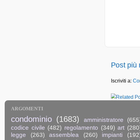
Post più
Iscriviti a:
Com
ARGOMENTI
condominio
(1683)
amministratore
(655
codice civile
(482)
regolamento
(349)
art
(280
legge
(263)
assemblea
(260)
impianti
(192