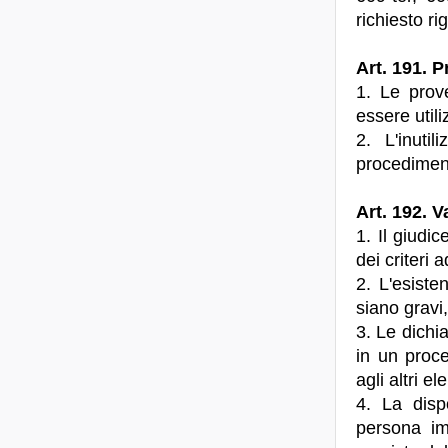
richiesto r
Art. 191. P
1. Le prove
essere utili
2. L'inuti
procedimen
Art. 192. V
1. Il giudi
dei criteri a
2. L'esist
siano gravi,
3. Le dichi
in un proc
agli altri e
4. La disp
persona im