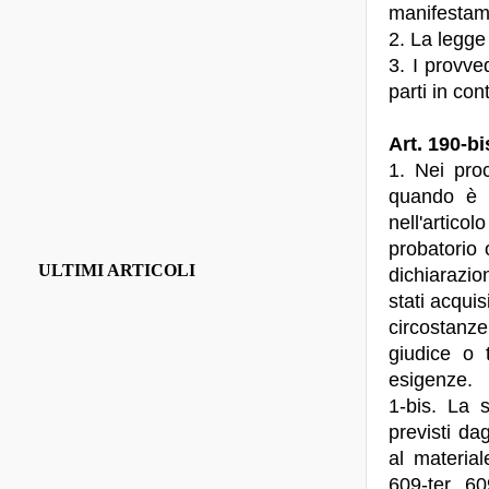
manifestame
2. La legge 
3. I provve
parti in con
Art. 190-bi
1. Nei proc
quando è r
nell'artic
probatorio 
ULTIMI ARTICOLI
dichiarazio
stati acqui
circostanze
giudice o 
esigenze.
1-bis. La 
previsti da
al material
609-ter, 6