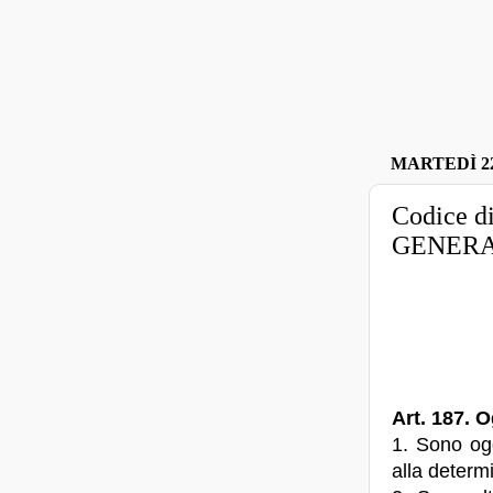
MARTEDÌ 22
Codice d
GENERA
Art. 187. O
1. Sono ogge
alla determ