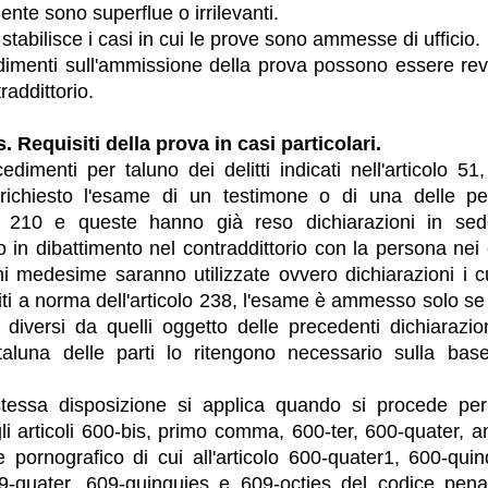
nte sono superflue o irrilevanti.
stabilisce i casi in cui le prove sono ammesse di ufficio.
dimenti sull'ammissione della prova possono essere revo
traddittorio.
s. Requisiti della prova in casi particolari.
edimenti per taluno dei delitti indicati nell'articolo 5
ichiesto l'esame di un testimone o di una delle pe
olo 210 e queste hanno già reso dichiarazioni in sed
o in dibattimento nel contraddittorio con la persona nei 
ni medesime saranno utilizzate ovvero dichiarazioni i c
siti a norma dell'articolo 238, l'esame è ammesso solo se 
 diversi da quelli oggetto delle precedenti dichiarazio
taluna delle parti lo ritengono necessario sulla base
stessa disposizione si applica quando si procede per
gli articoli 600-bis, primo comma, 600-ter, 600-quater, a
e pornografico di cui all'articolo 600-quater1, 600-quin
09-quater, 609-quinquies e 609-octies del codice pena