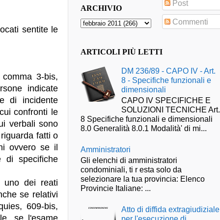
Post
ARCHIVIO
Commenti
cati sentite le
ARTICOLI PIÙ LETTI
DM 236/89 - CAPO IV - Art.
1, comma 3-bis,
8 - Specifiche funzionali e
rsone indicate
dimensionali
e di incidente
CAPO IV SPECIFICHE E
SOLUZIONI TECNICHE Art
cui confronti le
8 Specifiche funzionali e dimensionali
ui verbali sono
8.0 Generalità 8.0.1 Modalità' di mi...
riguarda fatti o
ni ovvero se il
Amministratori
 di specifiche
Gli elenchi di amministratori
condominiali, ti r esta solo da
selezionare la tua provincia: Elenco
 uno dei reati
Provincie Italiane: ...
nche se relativi
quies, 609-bis,
Atto di diffida extragiudiziale
le, se l'esame
per l'esecuzione di