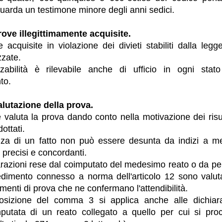
iguarda un testimone minore degli anni sedici.
rove illegittimamente acquisite.
 acquisite in violazione dei divieti stabiliti dalla le
zzate.
lizzabilità è rilevabile anche di ufficio in ogni sta
to.
alutazione della prova.
ce valuta la prova dando conto nella motivazione dei risul
dottati.
enza di un fatto non può essere desunta da indizi a m
 precisi e concordanti.
arazioni rese dal coimputato del medesimo reato o da p
edimento connesso a norma dell'articolo 12 sono valut
lementi di prova che ne confermano l'attendibilità.
osizione del comma 3 si applica anche alle dichiar
putata di un reato collegato a quello per cui si pro