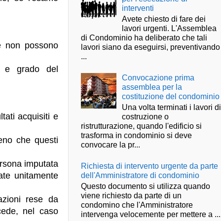
interventi
Avete chiesto di fare dei
lavori urgenti. L'Assemblea
di Condominio ha deliberato che tali
gge non possono
lavori siano da eseguirsi, preventivando
...
to e grado del
Convocazione prima
assemblea per la
costituzione del condominio
Una volta terminati i lavori d
tati acquisiti e
costruzione o
ristrutturazione, quando l'edificio si
trasforma in condominio si deve
eno che questi
convocare la pr...
ersona imputata
Richiesta di intervento urgente da parte
dell'Amministratore di condominio
ate unitamente
Questo documento si utilizza quando
viene richiesto da parte di un
azioni rese da
condomino che l'Amministratore
cede, nel caso
intervenga velocemente per mettere a ...