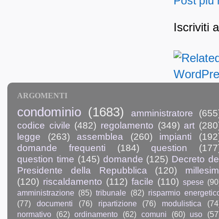
Post più
Iscriviti 
ARGOMENTI
condominio
(1683)
amministratore
(655
codice civile
(482)
regolamento
(349)
art
(280
legge
(263)
assemblea
(260)
impianti
(192
domande frequenti
(184)
question
(177
question time
(145)
domande
(125)
Decreto de
Presidente della Repubblica
(120)
millesim
(120)
riscaldamento
(112)
facile
(110)
spese
(90
amministrazione
(85)
tribunale
(82)
risparmio energetic
(77)
documenti
(76)
ripartizione
(76)
modulistica
(74
normativo
(62)
ordinamento
(62)
comuni
(60)
uso
(57