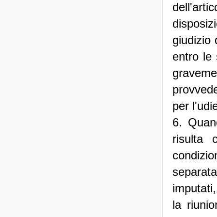
dell'art
disposiz
giudizio 
entro le
gravemen
provvede
per l'udi
6. Quand
risulta
condizio
separata
imputati
la riuni