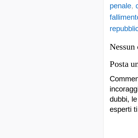
penale
,
falliment
repubbli
Nessun
Posta u
Commenti
incoraggi
dubbi, le
esperti t