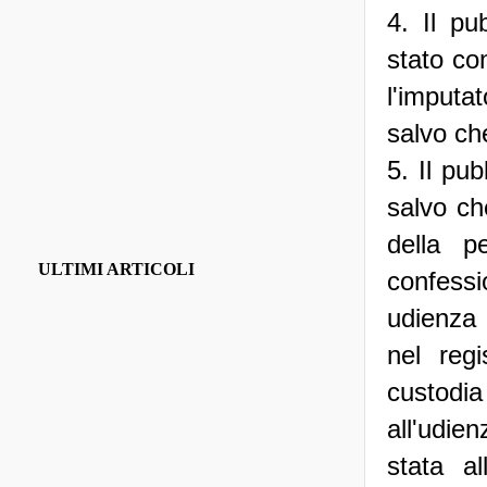
4. Il pu
stato co
l'imputat
salvo ch
5. Il pub
salvo ch
della p
ULTIMI ARTICOLI
confess
udienza 
nel regi
custodia
all'udie
stata a