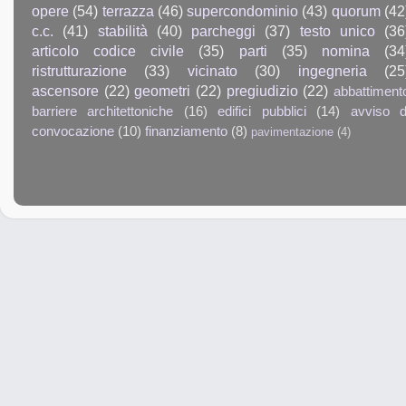
opere
(54)
terrazza
(46)
supercondominio
(43)
quorum
(42
c.c.
(41)
stabilità
(40)
parcheggi
(37)
testo unico
(36
articolo codice civile
(35)
parti
(35)
nomina
(34
ristrutturazione
(33)
vicinato
(30)
ingegneria
(25
ascensore
(22)
geometri
(22)
pregiudizio
(22)
abbattiment
barriere architettoniche
(16)
edifici pubblici
(14)
avviso d
convocazione
(10)
finanziamento
(8)
pavimentazione
(4)