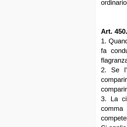
ordinario
Art. 450
1. Quand
fa condu
flagranza
2. Se l'
comparire
comparir
3. La ci
comma 1 
competen