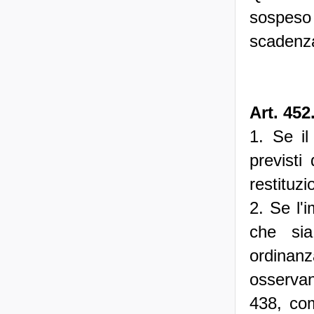
sospeso
scadenza
Art. 452
1. Se il
previsti
restituzi
2. Se l'i
che sia
ordinanza
osservan
438, com