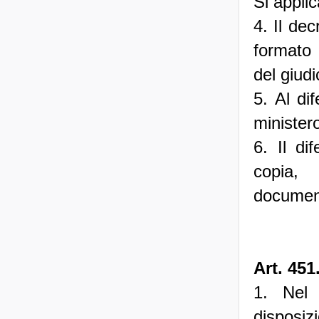
Si applic
4. Il dec
formato 
del giudi
5. Al di
ministero
6. Il di
copia, 
document
Art. 451
1. Nel 
disposizi