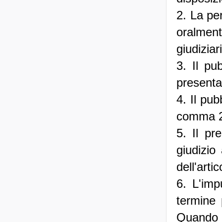
2. La pe
oralment
giudiziar
3. Il pu
presenta
4. Il pub
comma 2,
5. Il pr
giudizio
dell'arti
6. L'imp
termine 
Quando l