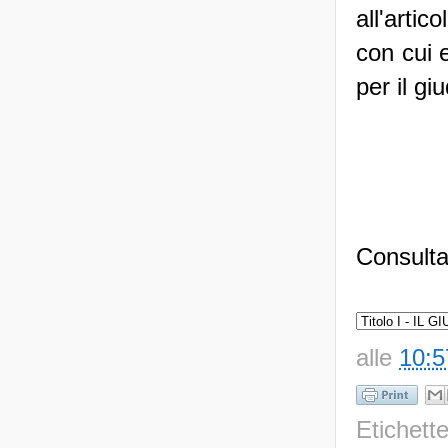
all'arti
con cui e
per il gi
Consulta 
alle
10:5
Etichett