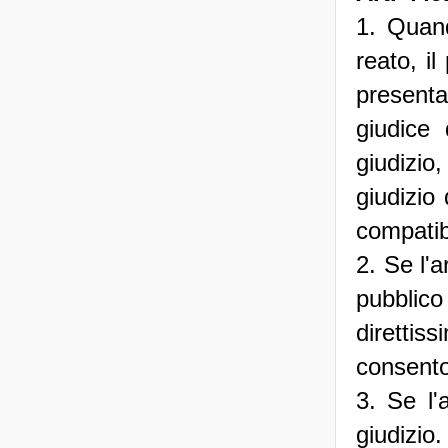
1. Quand
reato, i
presentar
giudice 
giudizio
giudizio 
compatibi
2. Se l'a
pubblico
diretti
consent
3. Se l'
giudizio.