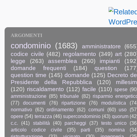
ARGOMENTI
condominio
(1683)
amministratore
(655
codice civile
(482)
regolamento
(349)
art
(280
legge
(263)
assemblea
(260)
impianti
(192
domande frequenti
(184)
question
(177
question time
(145)
domande
(125)
Decreto de
Presidente della Repubblica
(120)
millesim
(120)
riscaldamento
(112)
facile
(110)
spese
(90
amministrazione
(85)
tribunale
(82)
risparmio energetic
(77)
documenti
(76)
ripartizione
(76)
modulistica
(74
normativo
(62)
ordinamento
(62)
comuni
(60)
uso
(57
opere
(54)
terrazza
(46)
supercondominio
(43)
quorum
(42
c.c.
(41)
stabilità
(40)
parcheggi
(37)
testo unico
(36
articolo codice civile
(35)
parti
(35)
nomina
(34
ristrutturazione
(33)
vicinato
(30)
ingegneria
(25