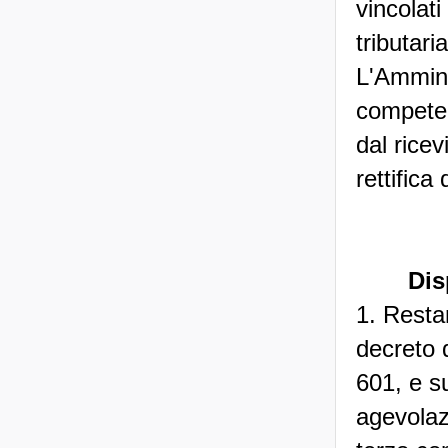
vincolat
tributari
L'Amminis
competen
dal ricev
rettifica
Dis
1. Restan
decreto 
601, e su
agevolaz