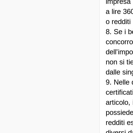
impresa 
a lire 36
o redditi
8. Se i 
concorro
dell'imp
non si tie
dalle si
9. Nelle
certifica
articolo,
possiede 
redditi e
diversi d