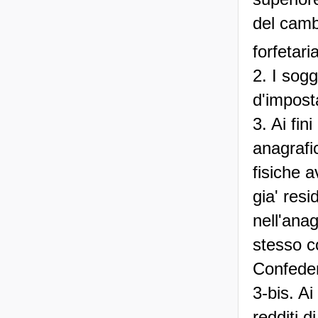
del cambi
forfetar
2. I sogg
d'impost
3. Ai fin
anagrafi
fisiche 
gia' resi
nell'anag
stesso c
Confeder
3-bis. Ai
redditi d