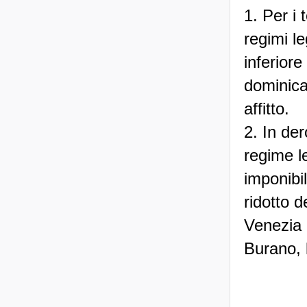
1. Per i 
regimi l
inferiore
dominica
affitto.
2. In der
regime l
imponibi
ridotto d
Venezia 
Burano, l