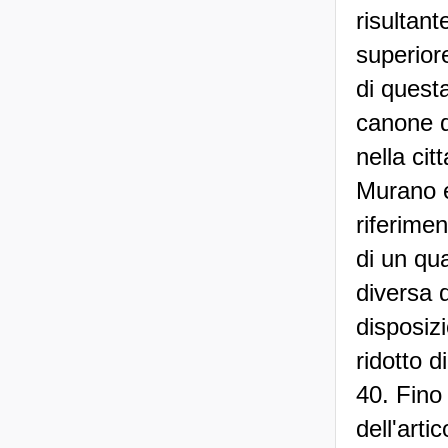
risultant
superiore
di questa
canone di
nella cit
Murano e
riferimen
di un qua
diversa 
disposiz
ridotto d
40. Fino
dell'arti