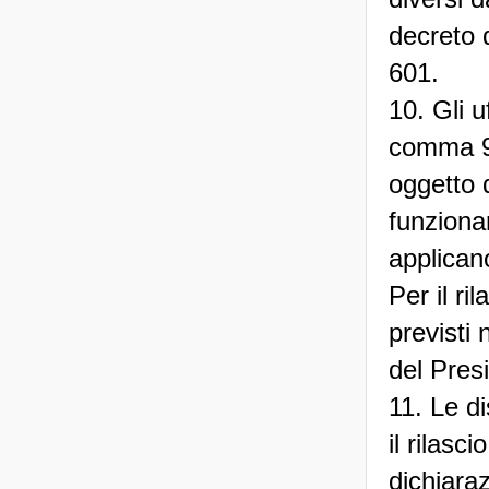
decreto 
601.
10. Gli uf
comma 9 
oggetto d
funzionar
applican
Per il ril
previsti 
del Pres
11. Le di
il rilasc
dichiaraz