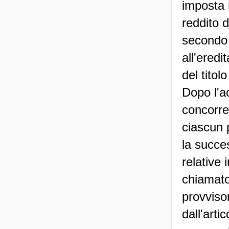
imposta n
reddito d
secondo l
all'eredi
del titol
Dopo l'ac
concorre
ciascun 
la succes
relative 
chiamato 
provvisor
dall'arti