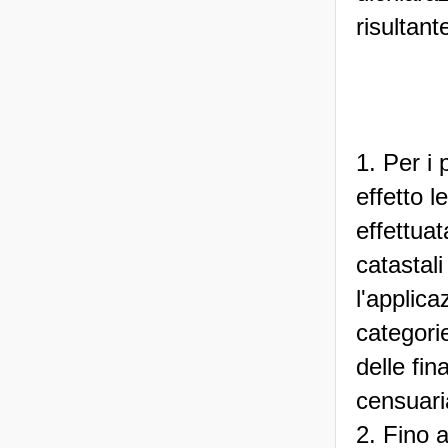
risultant
1. Per i 
effetto l
effettuat
catastal
l'applica
categorie
delle fi
censuari
2. Fino 