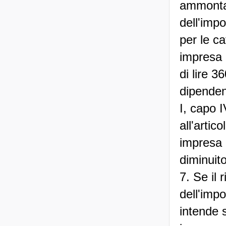
ammontar
dell'impo
per le ca
impresa d
di lire 3
dipendent
I, capo I
all'artic
impresa 
diminuito
7. Se il 
dell'impo
intende s