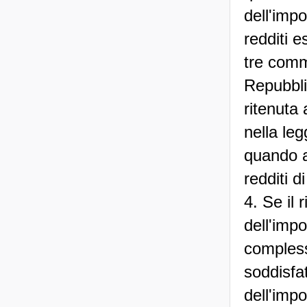
dell'imp
redditi e
tre commi
Repubbli
ritenuta
nella le
quando a
redditi d
4. Se il 
dell'imp
complessi
soddisfat
dell'imp