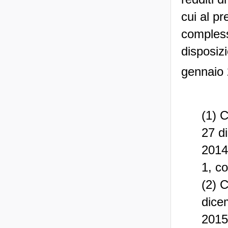
cui al pr
compless
disposiz
gennaio 
(1) 
27 d
2014;
1, c
(2) 
dice
2015