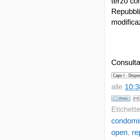
terzo co
Repubbli
modificaz
Consulta
alle
10:3
Etichett
condomi
open
,
re