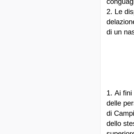
conguagli
2. Le di
delazion
di un na
1. Ai fin
delle per
di Campio
dello st
superior