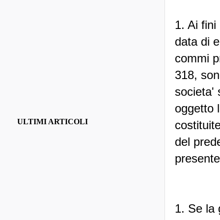
1. Ai fini
data di e
commi pr
318, sono
societa'
oggetto l
ULTIMI ARTICOLI
costituit
del prede
presente 
1. Se la 