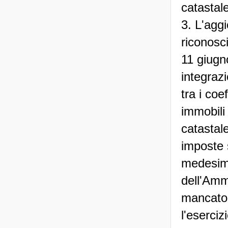
catastal
3. L'aggi
riconosci
11 giugn
integrazi
tra i coe
immobili 
catastale
imposte 
medesimi
dell'Ammi
mancato 
l'eserciz