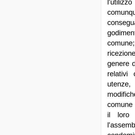
l'utiliz
comunque
consegua
godiment
comune; 
ricezion
genere d
relativi
utenze,
modific
comune e
il loro
l'assemb