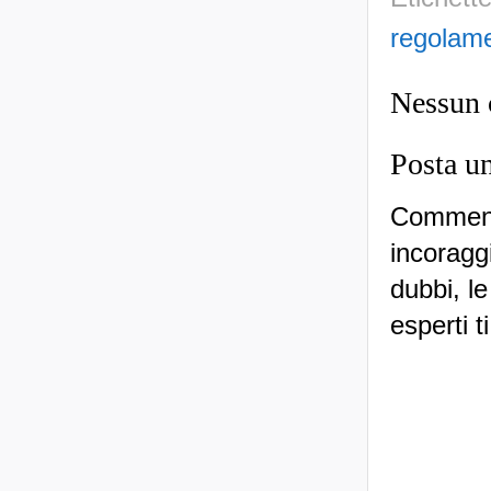
regolam
Nessun
Posta u
Commenti
incoraggi
dubbi, le
esperti t