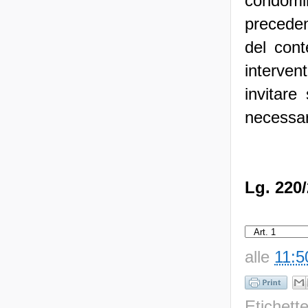
condomin
preceden
del cont
interve
invitare
necessari
Lg. 220/
alle
11:5
Etichett