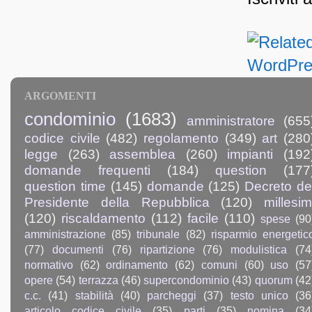
ARGOMENTI
condominio
(1683)
amministratore
(655
codice civile
(482)
regolamento
(349)
art
(280
legge
(263)
assemblea
(260)
impianti
(192
domande frequenti
(184)
question
(177
question time
(145)
domande
(125)
Decreto de
Presidente della Repubblica
(120)
millesim
(120)
riscaldamento
(112)
facile
(110)
spese
(90
amministrazione
(85)
tribunale
(82)
risparmio energetic
(77)
documenti
(76)
ripartizione
(76)
modulistica
(74
normativo
(62)
ordinamento
(62)
comuni
(60)
uso
(57
opere
(54)
terrazza
(46)
supercondominio
(43)
quorum
(42
c.c.
(41)
stabilità
(40)
parcheggi
(37)
testo unico
(36
articolo codice civile
(35)
parti
(35)
nomina
(34