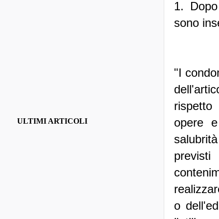
1. Dopo 
sono inse
"I condo
dell'art
rispetto
opere e 
ULTIMI ARTICOLI
salubrità
previsti
conteni
realizzar
o dell'e