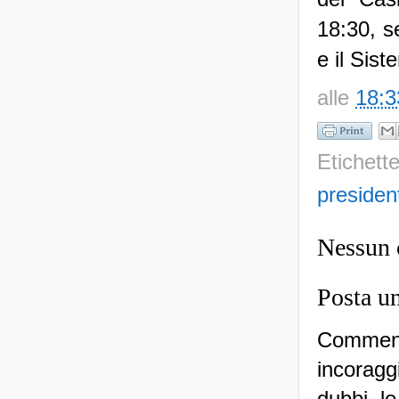
18:30, s
e il Sis
alle
18:3
Etichett
presiden
Nessun
Posta u
Commenti
incoraggi