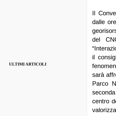
Il Conve
dalle or
georisors
del CNG
“Interazi
il consi
ULTIMI ARTICOLI
fenomeni
sarà aff
Parco Na
seconda 
centro d
valorizz