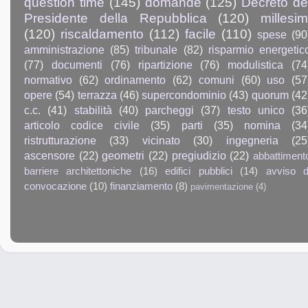
question time
(145)
domande
(125)
Decreto de
Presidente della Repubblica
(120)
millesim
(120)
riscaldamento
(112)
facile
(110)
spese
(90
amministrazione
(85)
tribunale
(82)
risparmio energetic
(77)
documenti
(76)
ripartizione
(76)
modulistica
(74
normativo
(62)
ordinamento
(62)
comuni
(60)
uso
(57
opere
(54)
terrazza
(46)
supercondominio
(43)
quorum
(42
c.c.
(41)
stabilità
(40)
parcheggi
(37)
testo unico
(36
articolo codice civile
(35)
parti
(35)
nomina
(34
ristrutturazione
(33)
vicinato
(30)
ingegneria
(25
ascensore
(22)
geometri
(22)
pregiudizio
(22)
abbattiment
barriere architettoniche
(16)
edifici pubblici
(14)
avviso d
convocazione
(10)
finanziamento
(8)
pavimentazione
(4)