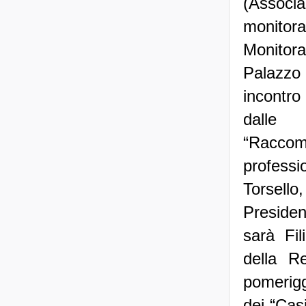
(Associa
monito
Monitora
Palazzo 
incontro
dalle 
“Raccoma
professi
Torsello
Presiden
sarà Fil
della R
pomeriggi
dei “Casi