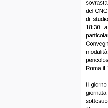
sovrasta
del CNG,
di studi
18:30 a
particol
Convegno
modalità
pericolo
Roma il 
Il giorn
giornat
sottosu