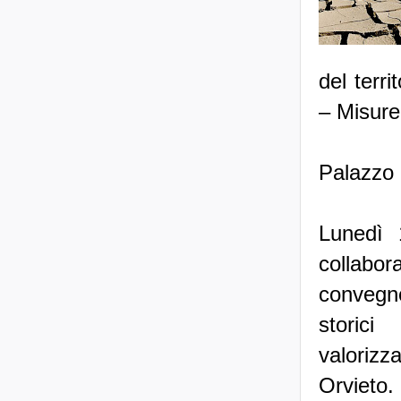
del terr
– Misure
Palazzo 
Lunedì 
collabo
convegno
storici
valorizz
Orvieto.