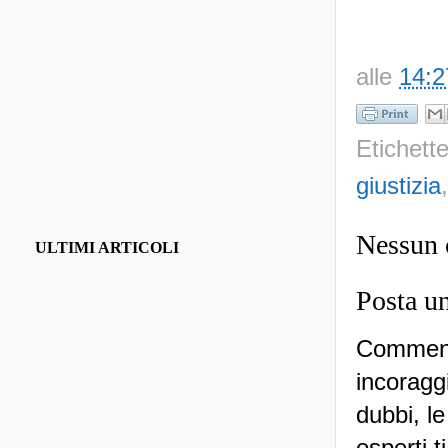
alle
14:2
Etichett
giustizia
Nessun
ULTIMI ARTICOLI
Posta u
Commenti
incoraggi
dubbi, le