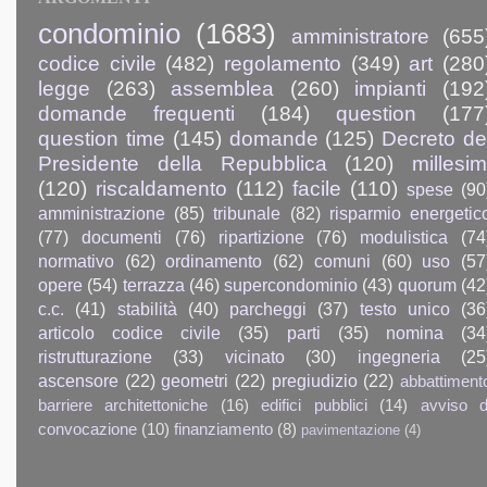
condominio
(1683)
amministratore
(655
codice civile
(482)
regolamento
(349)
art
(280
legge
(263)
assemblea
(260)
impianti
(192
domande frequenti
(184)
question
(177
question time
(145)
domande
(125)
Decreto de
Presidente della Repubblica
(120)
millesim
(120)
riscaldamento
(112)
facile
(110)
spese
(90
amministrazione
(85)
tribunale
(82)
risparmio energetic
(77)
documenti
(76)
ripartizione
(76)
modulistica
(74
normativo
(62)
ordinamento
(62)
comuni
(60)
uso
(57
opere
(54)
terrazza
(46)
supercondominio
(43)
quorum
(42
c.c.
(41)
stabilità
(40)
parcheggi
(37)
testo unico
(36
articolo codice civile
(35)
parti
(35)
nomina
(34
ristrutturazione
(33)
vicinato
(30)
ingegneria
(25
ascensore
(22)
geometri
(22)
pregiudizio
(22)
abbattiment
barriere architettoniche
(16)
edifici pubblici
(14)
avviso d
convocazione
(10)
finanziamento
(8)
pavimentazione
(4)