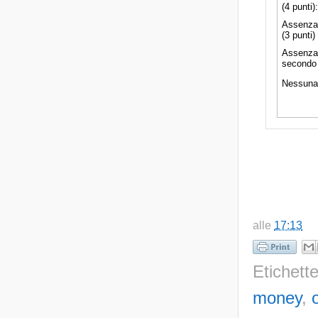
alle
17:13
Etichett
money
,