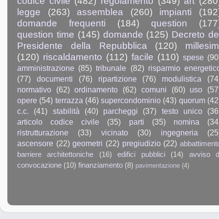
codice civile
(482)
regolamento
(349)
art
(280
legge
(263)
assemblea
(260)
impianti
(192
domande frequenti
(184)
question
(177
question time
(145)
domande
(125)
Decreto de
Presidente della Repubblica
(120)
millesim
(120)
riscaldamento
(112)
facile
(110)
spese
(90
amministrazione
(85)
tribunale
(82)
risparmio energetic
(77)
documenti
(76)
ripartizione
(76)
modulistica
(74
normativo
(62)
ordinamento
(62)
comuni
(60)
uso
(57
opere
(54)
terrazza
(46)
supercondominio
(43)
quorum
(42
c.c.
(41)
stabilità
(40)
parcheggi
(37)
testo unico
(36
articolo codice civile
(35)
parti
(35)
nomina
(34
ristrutturazione
(33)
vicinato
(30)
ingegneria
(25
ascensore
(22)
geometri
(22)
pregiudizio
(22)
abbattiment
barriere architettoniche
(16)
edifici pubblici
(14)
avviso d
convocazione
(10)
finanziamento
(8)
pavimentazione
(4)