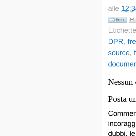
alle
12:3
Etichett
DPR
,
fr
source
,
document
Nessun
Posta u
Commenti
incoraggi
dubbi, le