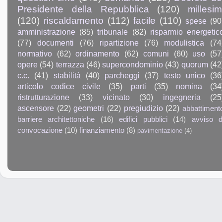
Presidente della Repubblica
(120)
millesim
(120)
riscaldamento
(112)
facile
(110)
spese
(90
amministrazione
(85)
tribunale
(82)
risparmio energetic
(77)
documenti
(76)
ripartizione
(76)
modulistica
(74
normativo
(62)
ordinamento
(62)
comuni
(60)
uso
(57
opere
(54)
terrazza
(46)
supercondominio
(43)
quorum
(42
c.c.
(41)
stabilità
(40)
parcheggi
(37)
testo unico
(36
articolo codice civile
(35)
parti
(35)
nomina
(34
ristrutturazione
(33)
vicinato
(30)
ingegneria
(25
ascensore
(22)
geometri
(22)
pregiudizio
(22)
abbattiment
barriere architettoniche
(16)
edifici pubblici
(14)
avviso d
convocazione
(10)
finanziamento
(8)
pavimentazione
(4)