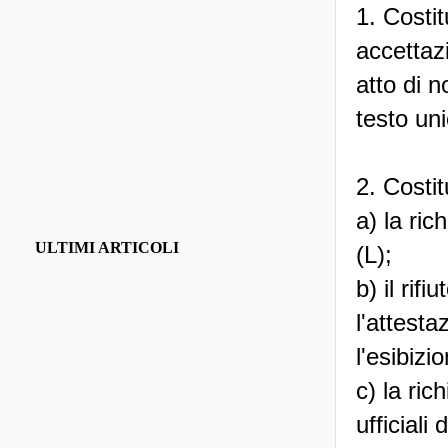
1. Costit
accettazi
atto di n
testo uni
2. Costit
a) la ric
ULTIMI ARTICOLI
(L);
b) il rif
l'attesta
l'esibiz
c) la ric
ufficiali 