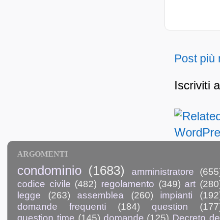
Post più
Iscriviti 
ARGOMENTI
condominio
(1683)
amministratore
(655
codice civile
(482)
regolamento
(349)
art
(280
legge
(263)
assemblea
(260)
impianti
(192
domande frequenti
(184)
question
(177
question time
(145)
domande
(125)
Decreto de