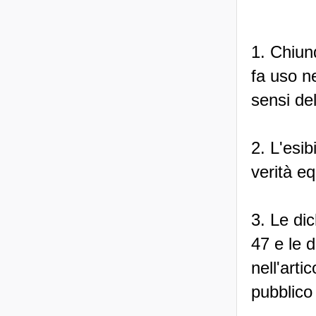
1. Chiunq
fa uso ne
sensi del
2. L'esib
verità eq
3. Le dic
47 e le d
nell'art
pubblico 