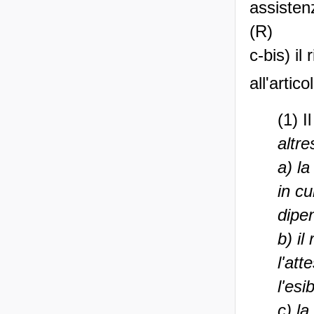
assistenz
(R)
c-bis) il
all'artic
(1) 
altre
a) la
in cu
dipen
b) il
l'att
l'es
c) la