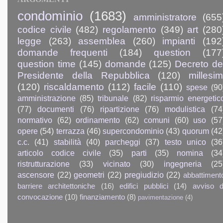
condominio
(1683)
amministratore
(655
codice civile
(482)
regolamento
(349)
art
(280
legge
(263)
assemblea
(260)
impianti
(192
domande frequenti
(184)
question
(177
question time
(145)
domande
(125)
Decreto de
Presidente della Repubblica
(120)
millesim
(120)
riscaldamento
(112)
facile
(110)
spese
(90
amministrazione
(85)
tribunale
(82)
risparmio energetic
(77)
documenti
(76)
ripartizione
(76)
modulistica
(74
normativo
(62)
ordinamento
(62)
comuni
(60)
uso
(57
opere
(54)
terrazza
(46)
supercondominio
(43)
quorum
(42
c.c.
(41)
stabilità
(40)
parcheggi
(37)
testo unico
(36
articolo codice civile
(35)
parti
(35)
nomina
(34
ristrutturazione
(33)
vicinato
(30)
ingegneria
(25
ascensore
(22)
geometri
(22)
pregiudizio
(22)
abbattiment
barriere architettoniche
(16)
edifici pubblici
(14)
avviso d
convocazione
(10)
finanziamento
(8)
pavimentazione
(4)