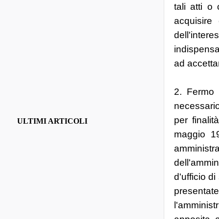
tali atti 
acquisire 
dell'inte
indispensab
ad accetta
2. Fermo r
necessario 
per finalit
ULTIMI ARTICOLI
maggio 19
amministr
dell'ammin
d'ufficio di
presentat
l'amminis