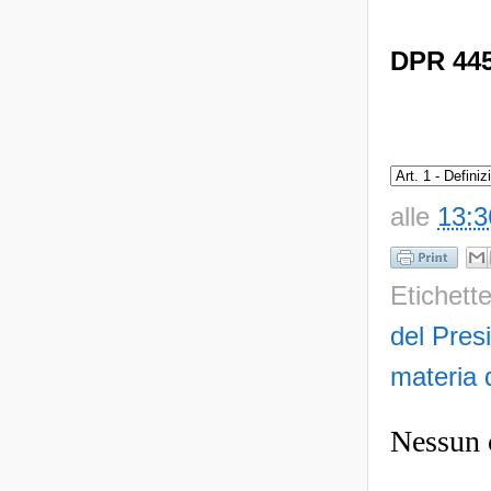
DPR 445/
alle
13:3
Etichett
del Pres
materia 
Nessun