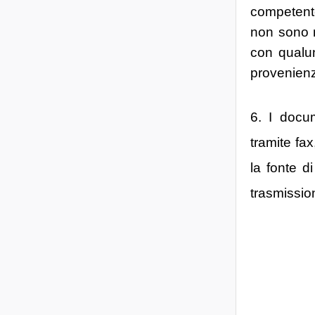
competente 
non sono n
con qualun
provenie
6. I docu
tramite fa
la fonte d
trasmissio