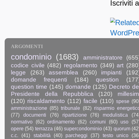
Iscriviti 
ARGOMENTI
condominio
(1683)
amministratore
(655
codice civile
(482)
regolamento
(349)
art
(280
legge
(263)
assemblea
(260)
impianti
(192
domande frequenti
(184)
question
(177
question time
(145)
domande
(125)
Decreto de
Presidente della Repubblica
(120)
millesim
(120)
riscaldamento
(112)
facile
(110)
spese
(90
amministrazione
(85)
tribunale
(82)
risparmio energetic
(77)
documenti
(76)
ripartizione
(76)
modulistica
(74
normativo
(62)
ordinamento
(62)
comuni
(60)
uso
(57
opere
(54)
terrazza
(46)
supercondominio
(43)
quorum
(42
c.c.
(41)
stabilità
(40)
parcheggi
(37)
testo unico
(36