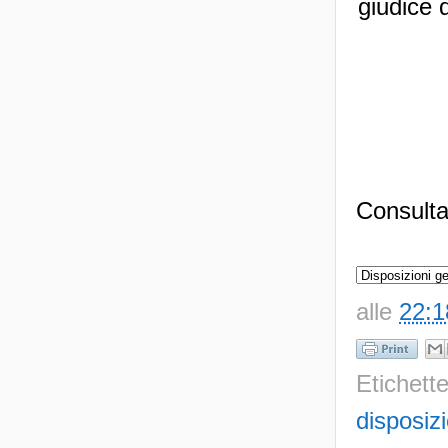
giudice d
Consulta
alle
22:1
Etichett
disposiz