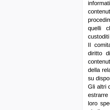
informa
contenuti
procedi
quelli 
custodit
Il comi
diritto
contenut
della re
su dispo
Gli altri
estrarre
loro spe