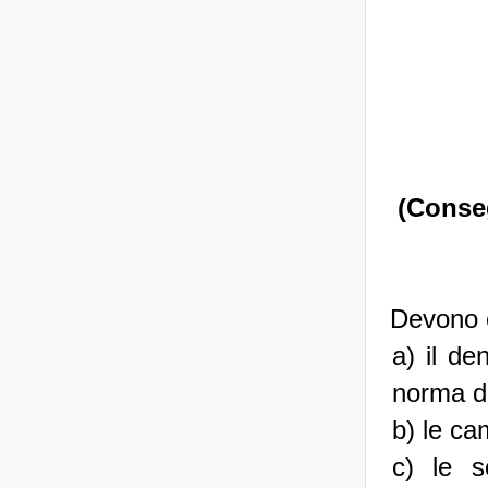
(Conseg
Devono e
a) il d
norma de
b) le cam
c) le s