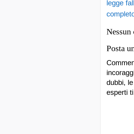
legge fa
complet
Nessun
Posta u
Commenti
incoraggi
dubbi, le
esperti t