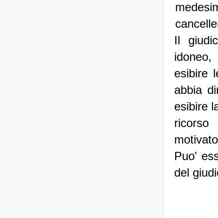
medesim
cancelle
Il giud
idoneo,
esibire l
abbia di
esibire 
ricorso
motivato
Puo' ess
del giud