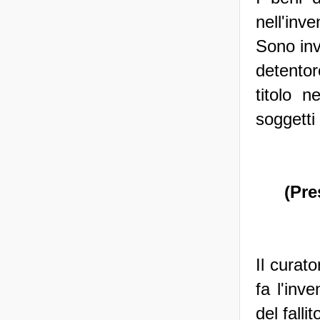
nell'inve
Sono inve
detentor
titolo n
soggetti
(Pre
Il curat
fa l'inv
del fallit