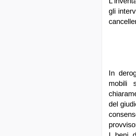
L'inventa
gli inte
canceller
In derog
mobili 
chiarame
del giud
consens
provviso
I beni 