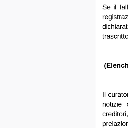
Se il fa
registra
dichiara
trascritt
(Elenchi
Il curato
notizie
creditor
prelazio