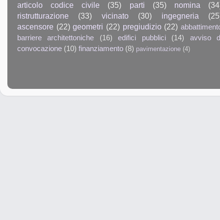
articolo codice civile
(35)
parti
(35)
nomina
(34
ristrutturazione
(33)
vicinato
(30)
ingegneria
(25
ascensore
(22)
geometri
(22)
pregiudizio
(22)
abbattiment
barriere architettoniche
(16)
edifici pubblici
(14)
avviso d
convocazione
(10)
finanziamento
(8)
pavimentazione
(4)