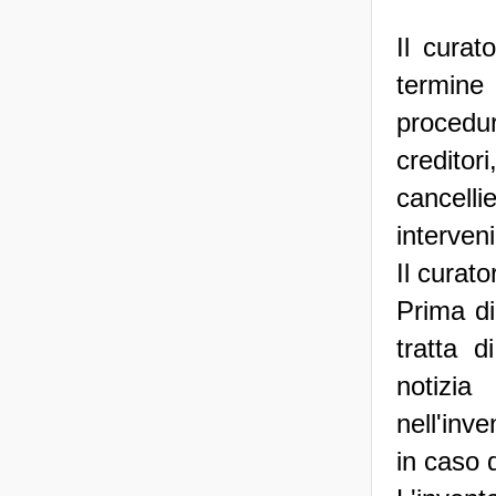
Il curato
termine
procedura
credito
cancelli
interveni
Il curat
Prima di 
tratta d
notizi
nell'inve
in caso 