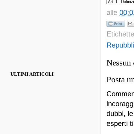
alle
00:0
Etichett
Repubbl
Nessun
ULTIMI ARTICOLI
Posta u
Commenti
incoraggi
dubbi, le
esperti t