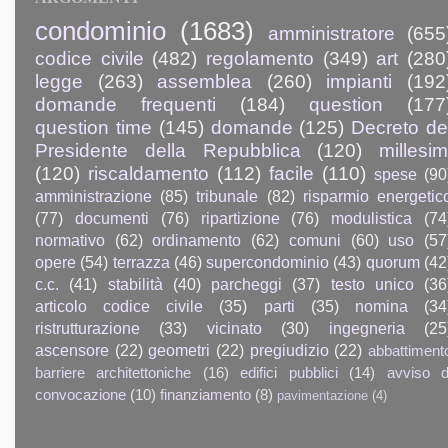
condominio
(1683)
amministratore
(655
codice civile
(482)
regolamento
(349)
art
(280
legge
(263)
assemblea
(260)
impianti
(192
domande frequenti
(184)
question
(177
question time
(145)
domande
(125)
Decreto de
Presidente della Repubblica
(120)
millesim
(120)
riscaldamento
(112)
facile
(110)
spese
(90
amministrazione
(85)
tribunale
(82)
risparmio energetic
(77)
documenti
(76)
ripartizione
(76)
modulistica
(74
normativo
(62)
ordinamento
(62)
comuni
(60)
uso
(57
opere
(54)
terrazza
(46)
supercondominio
(43)
quorum
(42
c.c.
(41)
stabilità
(40)
parcheggi
(37)
testo unico
(36
articolo codice civile
(35)
parti
(35)
nomina
(34
ristrutturazione
(33)
vicinato
(30)
ingegneria
(25
ascensore
(22)
geometri
(22)
pregiudizio
(22)
abbattiment
barriere architettoniche
(16)
edifici pubblici
(14)
avviso d
convocazione
(10)
finanziamento
(8)
pavimentazione
(4)