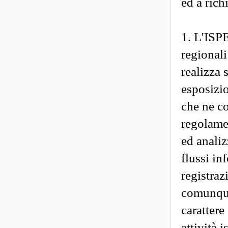
ed a rich
1. L'ISPE
regionali
realizza 
esposizio
che ne co
regolamen
ed analiz
flussi in
registraz
comunque 
carattere
attività 