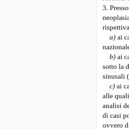
3. Presso
neoplasia
rispettiv
a)
ai c
nazional
b)
ai c
sotto la 
sinusali
c)
ai c
alle qual
analisi d
di casi p
ovvero di