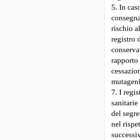
5. In cas
consegna 
rischio a
registro 
conservat
rapporto 
cessazion
mutageni
7. I regi
sanitarie
del segre
nel rispe
successi