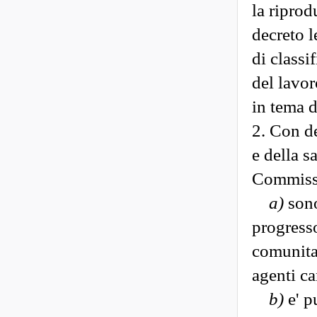
la riprod
decreto l
di classi
del lavor
in tema d
2. Con de
e della s
Commissi
a)
sono
progresso
comunitar
agenti c
b)
e' p