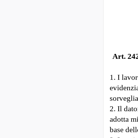
Art. 24
1. I lavo
evidenzia
sorveglia
2. Il dat
adotta mi
base dell