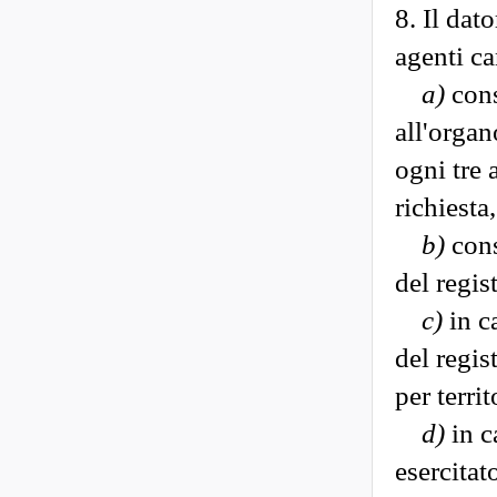
8. Il dat
agenti ca
a)
cons
all'organ
ogni tre
richiesta
b)
cons
del regis
c)
in c
del regis
per territ
d)
in c
esercitat