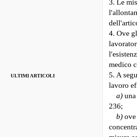
3. Le mi
l'allont
dell'arti
4. Ove gl
lavorator
l'esisten
medico c
5. A segu
ULTIMI ARTICOLI
lavoro ef
a)
una 
236;
b)
ove 
concentra