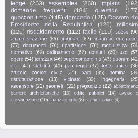
legge
(263)
assemblea
(260)
impianti
(192
domande frequenti
(184)
question
(177
question time
(145)
domande
(125)
Decreto de
Presidente della Repubblica
(120)
millesim
(120)
riscaldamento
(112)
facile
(110)
spese
(90
amministrazione
(85)
tribunale
(82)
risparmio energetic
(77)
documenti
(76)
ripartizione
(76)
modulistica
(74
normativo
(62)
ordinamento
(62)
comuni
(60)
uso
(57
opere
(54)
terrazza
(46)
supercondominio
(43)
quorum
(42
c.c.
(41)
stabilità
(40)
parcheggi
(37)
testo unico
(36
articolo codice civile
(35)
parti
(35)
nomina
(34
ristrutturazione
(33)
vicinato
(30)
ingegneria
(25
ascensore
(22)
geometri
(22)
pregiudizio
(22)
abbattiment
barriere architettoniche
(16)
edifici pubblici
(14)
avviso d
convocazione
(10)
finanziamento
(8)
pavimentazione
(4)