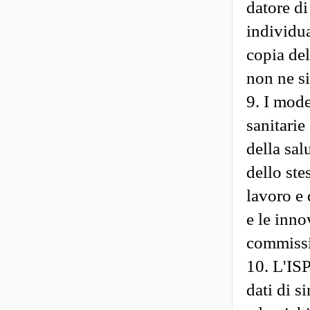
datore di
individua
copia del
non ne si
9. I mode
sanitarie
della sal
dello ste
lavoro e 
e le inno
commissi
10. L'IS
dati di s