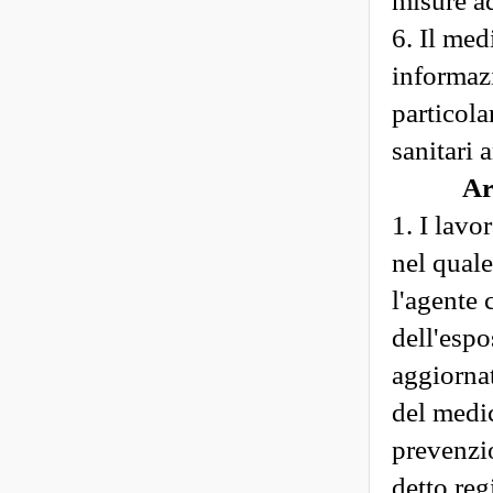
misure ad
6. Il med
informazi
particola
sanitari 
Ar
1. I lavor
nel quale 
l'agente 
dell'espo
aggiornat
del medic
prevenzio
detto reg