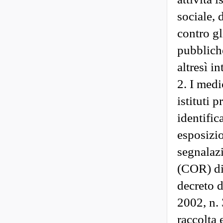
sociale, d
contro gl
pubbliche
altresì in
2. I medi
istituti 
identific
esposizi
segnalazi
(COR) di 
decreto d
2002, n. 
raccolta 