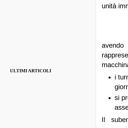
unità im
avendo
rapprese
macchina 
ULTIMI ARTICOLI
i tur
gior
si p
ass
Il sube