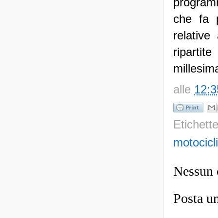
programma
che fa 
relative
ripartit
millesima
alle
12:3
Etichett
motocicli
Nessun
Posta u