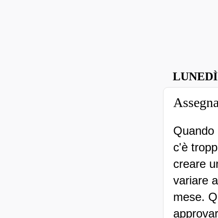
LUNEDÌ
Assegnaz
Quando i
c'è trop
creare u
variare 
mese. Qu
approvar