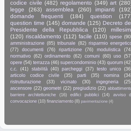
codice civile
(482)
regolamento
(349)
art
(280
legge
(263)
assemblea
(260)
impianti
(192
domande frequenti
(184)
question
(177
question time
(145)
domande
(125)
Decreto de
Presidente della Repubblica
(120)
millesim
(120)
riscaldamento
(112)
facile
(110)
spese
(90
amministrazione
(85)
tribunale
(82)
risparmio energetic
(77)
documenti
(76)
ripartizione
(76)
modulistica
(74
normativo
(62)
ordinamento
(62)
comuni
(60)
uso
(57
opere
(54)
terrazza
(46)
supercondominio
(43)
quorum
(42
c.c.
(41)
stabilità
(40)
parcheggi
(37)
testo unico
(36
articolo codice civile
(35)
parti
(35)
nomina
(34
ristrutturazione
(33)
vicinato
(30)
ingegneria
(25
ascensore
(22)
geometri
(22)
pregiudizio
(22)
abbattiment
barriere architettoniche
(16)
edifici pubblici
(14)
avviso d
convocazione
(10)
finanziamento
(8)
pavimentazione
(4)