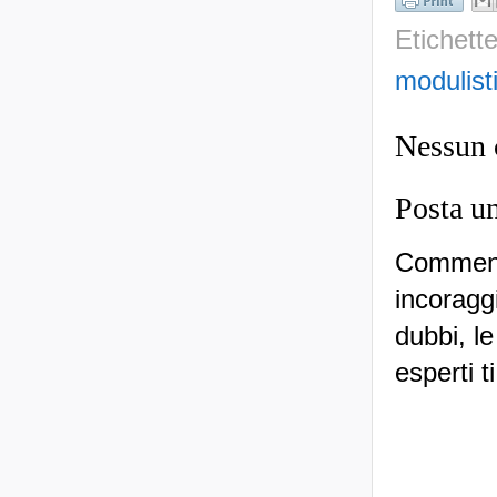
Etichett
modulist
Nessun
Posta u
Commenti
incoraggi
dubbi, le
esperti t