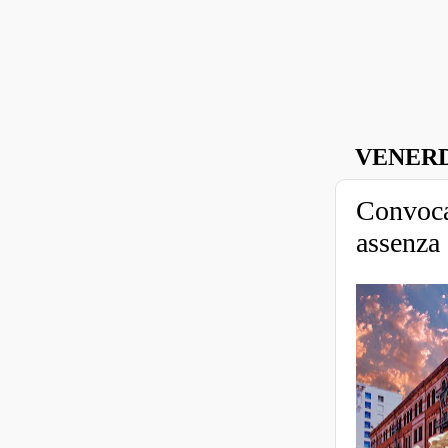
VENERD
Convoca
assenza 