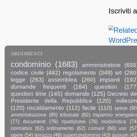
Iscriviti 
ARGOMENTI
condominio
(1683)
amministratore
(655
codice civile
(482)
regolamento
(349)
art
(280
legge
(263)
assemblea
(260)
impianti
(192
domande frequenti
(184)
question
(177
question time
(145)
domande
(125)
Decreto de
Presidente della Repubblica
(120)
millesim
(120)
riscaldamento
(112)
facile
(110)
spese
(90
amministrazione
(85)
tribunale
(82)
risparmio energetic
(77)
documenti
(76)
ripartizione
(76)
modulistica
(74
normativo
(62)
ordinamento
(62)
comuni
(60)
uso
(57
opere
(54)
terrazza
(46)
supercondominio
(43)
quorum
(42