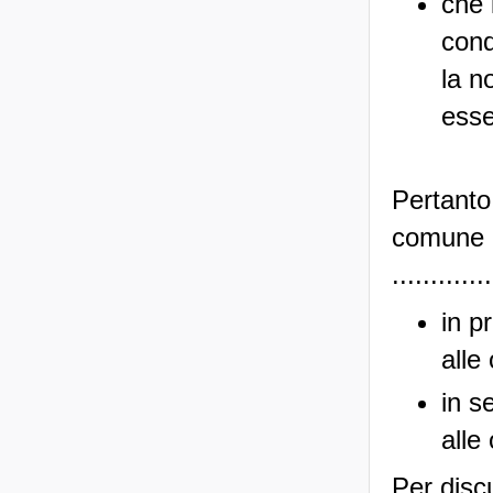
che 
cond
la n
esse
Pertanto
comune di .
............
in p
alle 
in s
alle 
Per disc