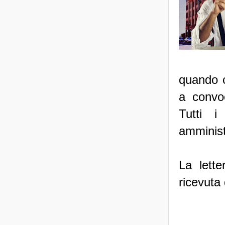
quando c
a convoc
Tutti i
amminist
La lett
ricevuta 