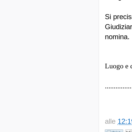
Si preci
Giudizia
nomina.
Luogo e 
...............
alle
12:1