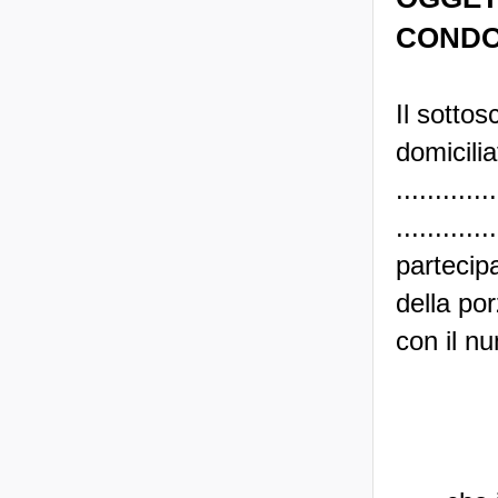
CONDO
Il sottoscri
domicili
............
............
partecip
della por
con il nu