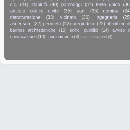
c.c.
(41)
stabilità
(40)
parcheggi
(37)
testo unico
(36
articolo codice civile
(35)
parti
(35)
nomina
(34
ristrutturazione
(33)
vicinato
(30)
ingegneria
(25
ascensore
(22)
geometri
(22)
pregiudizio
(22)
abbattiment
barriere architettoniche
(16)
edifici pubblici
(14)
avviso d
convocazione
(10)
finanziamento
(8)
pavimentazione
(4)