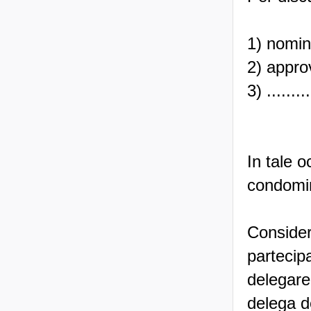
1) nomin
2) appro
3) .........
In tale 
condomin
Considera
partecip
delegare
delega d