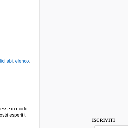
ici abi
,
elenco
,
presse in modo
stri esperti ti
ISCRIVITI