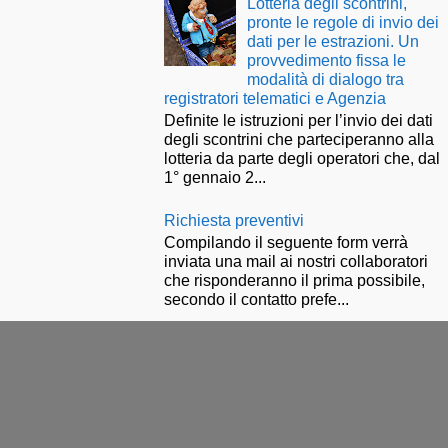
Lotteria degli scontrini,
pronte le regole di invio dei
dati per le estrazioni. Un
provvedimento fissa le
modalità di dialogo tra
registratori telematici e Agenzia
Definite le istruzioni per l’invio dei dati
degli scontrini che parteciperanno alla
lotteria da parte degli operatori che, dal
1° gennaio 2...
Richiesta preventivi
Compilando il seguente form verrà
inviata una mail ai nostri collaboratori
che risponderanno il prima possibile,
secondo il contatto prefe...