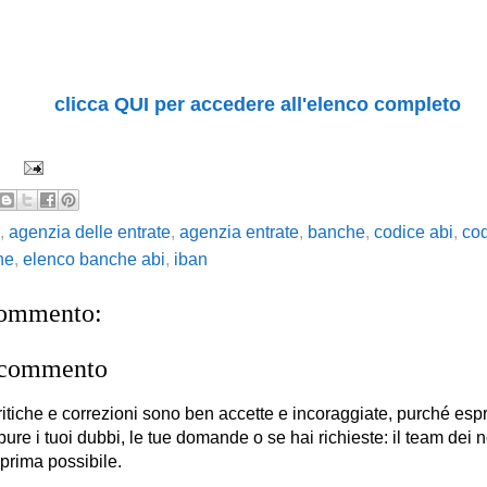
clicca QUI per accedere all'elenco completo
,
agenzia delle entrate
,
agenzia entrate
,
banche
,
codice abi
,
cod
he
,
elenco banche abi
,
iban
commento:
 commento
itiche e correzioni sono ben accette e incoraggiate, purché es
 pure i tuoi dubbi, le tue domande o se hai richieste: il team dei no
 prima possibile.