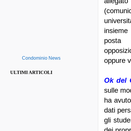
allega
(comunica
universi
insieme 
po
opposizi
Condominio News
oppure v
ULTIMI ARTICOLI
Ok del 
sulle mod
ha avuto 
dati per
gli stude
dei propr