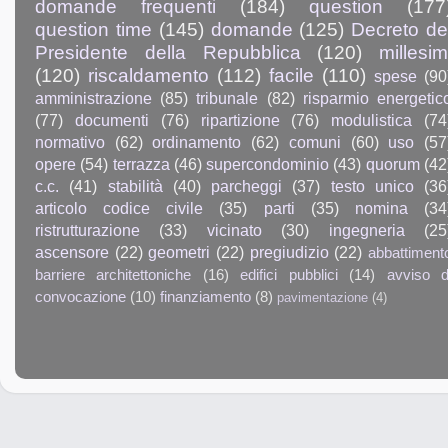
domande frequenti
(184)
question
(177
question time
(145)
domande
(125)
Decreto de
Presidente della Repubblica
(120)
millesim
(120)
riscaldamento
(112)
facile
(110)
spese
(90
amministrazione
(85)
tribunale
(82)
risparmio energetic
(77)
documenti
(76)
ripartizione
(76)
modulistica
(74
normativo
(62)
ordinamento
(62)
comuni
(60)
uso
(57
opere
(54)
terrazza
(46)
supercondominio
(43)
quorum
(42
c.c.
(41)
stabilità
(40)
parcheggi
(37)
testo unico
(36
articolo codice civile
(35)
parti
(35)
nomina
(34
ristrutturazione
(33)
vicinato
(30)
ingegneria
(25
ascensore
(22)
geometri
(22)
pregiudizio
(22)
abbattiment
barriere architettoniche
(16)
edifici pubblici
(14)
avviso d
convocazione
(10)
finanziamento
(8)
pavimentazione
(4)