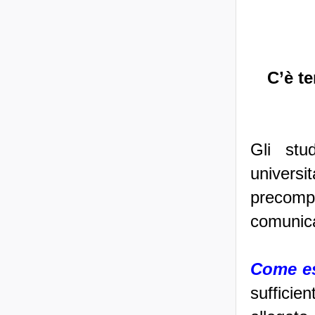
C’è te
Gli stu
univers
precomp
comunica
Come es
sufficie