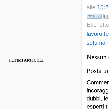
alle
15:2
Etichett
lavoro fe
settiman
Nessun
ULTIMI ARTICOLI
Posta u
Commenti
incoraggi
dubbi, le
esperti t