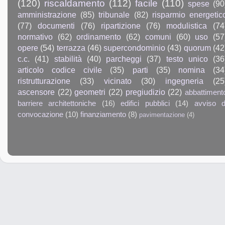
(120)
riscaldamento
(112)
facile
(110)
spese
(90
amministrazione
(85)
tribunale
(82)
risparmio energetic
(77)
documenti
(76)
ripartizione
(76)
modulistica
(74
normativo
(62)
ordinamento
(62)
comuni
(60)
uso
(57
opere
(54)
terrazza
(46)
supercondominio
(43)
quorum
(42
c.c.
(41)
stabilità
(40)
parcheggi
(37)
testo unico
(36
articolo codice civile
(35)
parti
(35)
nomina
(34
ristrutturazione
(33)
vicinato
(30)
ingegneria
(25
ascensore
(22)
geometri
(22)
pregiudizio
(22)
abbattiment
barriere architettoniche
(16)
edifici pubblici
(14)
avviso d
convocazione
(10)
finanziamento
(8)
pavimentazione
(4)