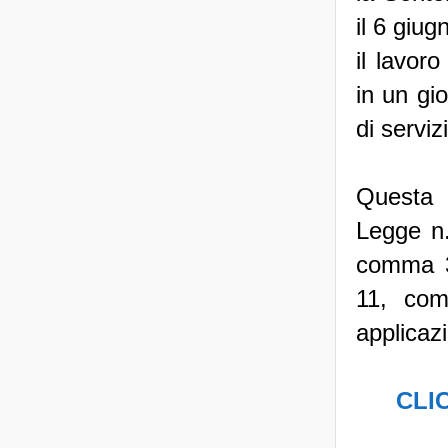
il 6 giu
il lavoro
in un gi
di serviz
Questa i
Legge n.
comma 3,
11, co
applicaz
CLIC