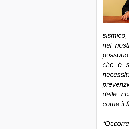
sismico,
nel nost
possono 
che è s
necessit
prevenzi
delle no
come il f
“
Occorr