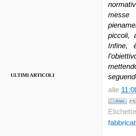
normativ
messe 
pienament
piccoli,
Infine, 
l’obiett
mettend
seguendo
ULTIMI ARTICOLI
alle
11:0
Etichett
fabbrica