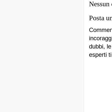
Nessun
Posta u
Commenti
incoraggi
dubbi, le
esperti t