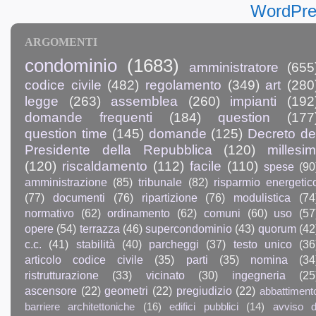
ARGOMENTI
condominio
(1683)
amministratore
(655
codice civile
(482)
regolamento
(349)
art
(280
legge
(263)
assemblea
(260)
impianti
(192
domande frequenti
(184)
question
(177
question time
(145)
domande
(125)
Decreto de
Presidente della Repubblica
(120)
millesim
(120)
riscaldamento
(112)
facile
(110)
spese
(90
amministrazione
(85)
tribunale
(82)
risparmio energetic
(77)
documenti
(76)
ripartizione
(76)
modulistica
(74
normativo
(62)
ordinamento
(62)
comuni
(60)
uso
(57
opere
(54)
terrazza
(46)
supercondominio
(43)
quorum
(42
c.c.
(41)
stabilità
(40)
parcheggi
(37)
testo unico
(36
articolo codice civile
(35)
parti
(35)
nomina
(34
ristrutturazione
(33)
vicinato
(30)
ingegneria
(25
ascensore
(22)
geometri
(22)
pregiudizio
(22)
abbattiment
barriere architettoniche
(16)
edifici pubblici
(14)
avviso d