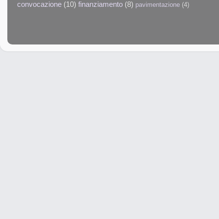
convocazione
(10)
finanziamento
(8)
pavimentazione
(4)