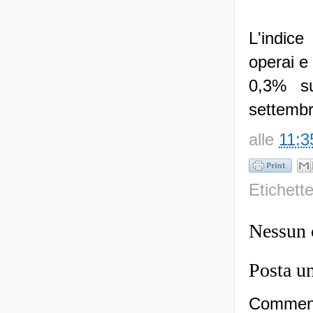
L'indice
operai e 
0,3% su
settembr
alle
11:3
Etichett
Nessun
Posta u
Commenti