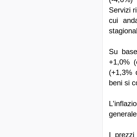
Servizi r
cui and
stagional
Su base 
+1,0% (c
(+1,3% d
beni si c
L'inflaz
generale
I prezzi