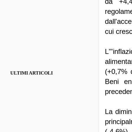
da +4,4
regolam
dall'acce
cui cres
L'"infla
alimenta
(+0,7% d
ULTIMI ARTICOLI
Beni en
preceden
La dimin
principal
(-4,6%) 