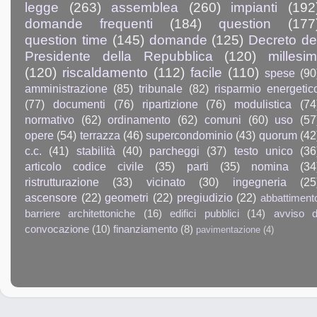
legge
(263)
assemblea
(260)
impianti
(192
domande frequenti
(184)
question
(177
question time
(145)
domande
(125)
Decreto de
Presidente della Repubblica
(120)
millesim
(120)
riscaldamento
(112)
facile
(110)
spese
(90
amministrazione
(85)
tribunale
(82)
risparmio energetic
(77)
documenti
(76)
ripartizione
(76)
modulistica
(74
normativo
(62)
ordinamento
(62)
comuni
(60)
uso
(57
opere
(54)
terrazza
(46)
supercondominio
(43)
quorum
(42
c.c.
(41)
stabilità
(40)
parcheggi
(37)
testo unico
(36
articolo codice civile
(35)
parti
(35)
nomina
(34
ristrutturazione
(33)
vicinato
(30)
ingegneria
(25
ascensore
(22)
geometri
(22)
pregiudizio
(22)
abbattiment
barriere architettoniche
(16)
edifici pubblici
(14)
avviso d
convocazione
(10)
finanziamento
(8)
pavimentazione
(4)