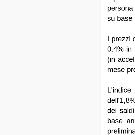
persona
su base 
I prezzi 
0,4% in 
(in acce
mese pr
L'indic
dell'1,8
dei sald
base an
prelimin