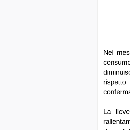
Nel mese
consumo 
diminui
rispet
conferma
La lieve
rallentam