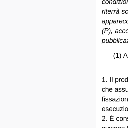
condizion
riterrà s
apparecc
(P), acc
pubblica
(1) A
1. Il pro
che assum
fissazio
esecuzion
2. È con