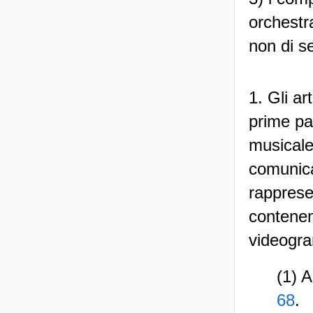
orchestra
non di 
1. Gli ar
prime pa
musicale,
comunica
rapprese
contenent
videogra
(1) A
68
.