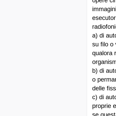
opere ci
immagini 
esecutori
radiofoni
a) di aut
su filo o
qualora 
organismi
b) di aut
o perman
delle fis
c) di aut
proprie 
se quest