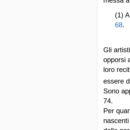
messa a 
(1) A
68
.
Gli artist
opporsi 
loro rec
essere di
Sono app
74.
Per quant
nascenti