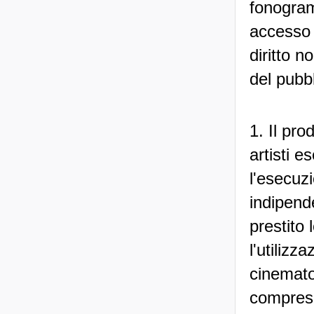
fonogram
accesso 
diritto 
del pubbl
1. Il pro
artisti e
l'esecuz
indipende
prestito
l'utiliz
cinematog
compresa