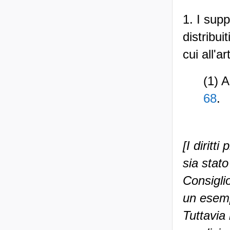
1. I sup
distribui
cui all'a
(1) A
68
.
[I diritt
sia stato
Consigli
un esemp
Tuttavia