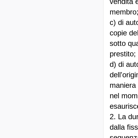
vendita 
membro
c) di aut
copie del
sotto qua
prestito;
d) di au
dell'orig
maniera 
nel momen
esaurisc
2. La dur
dalla fis
sequenza