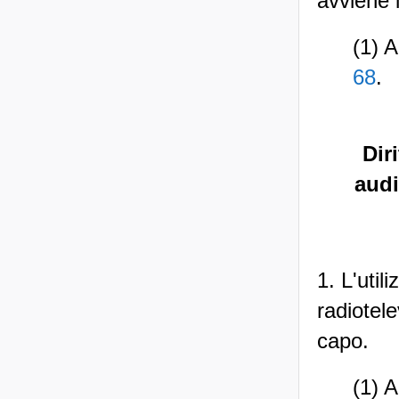
avviene l
(1) A
68
.
Dir
audi
1. L'util
radiotele
capo.
(1) A