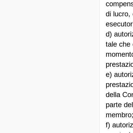
compenso 
di lucro,
esecutori
d) autor
tale che
momento s
prestazio
e) autori
prestazio
della Co
parte del
membro
f) autori