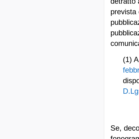
detratto
prevista
pubblica
pubblica
comunica
(1) A
febb
disp
D.Lg
Se, deco
fonogram