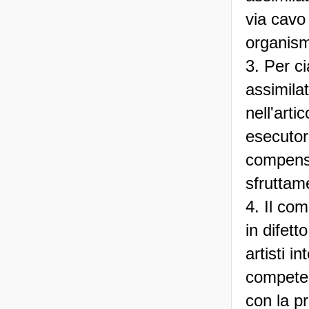
via cavo
organism
3. Per c
assimila
nell'arti
esecutor
compenso 
sfruttam
4. Il co
in difett
artisti i
competent
con la pr