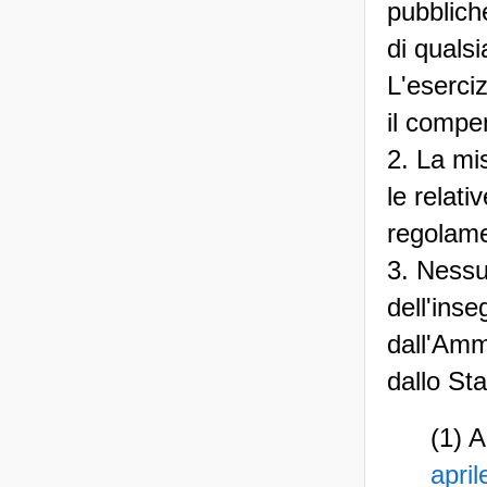
pubbliche
di qualsi
L'eserciz
il compen
2. La mi
le relat
regolame
3. Nessu
dell'ins
dall'Ammi
dallo Sta
(1) A
april