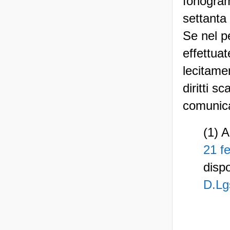
fonogram
settanta
Se nel p
effettuat
lecitame
diritti s
comunica
(1) A
21 f
disp
D.Lg