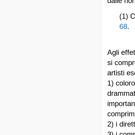
dalle no
(1) 
68
.
Agli effe
si compre
artisti e
1) color
drammati
importan
comprima
2) i dire
3) i comp