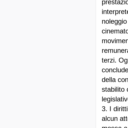
prestazio
interpret
noleggio
cinemato
moviment
remunera
terzi. Og
conclude
della co
stabilito
legislati
3. I diri
alcun att