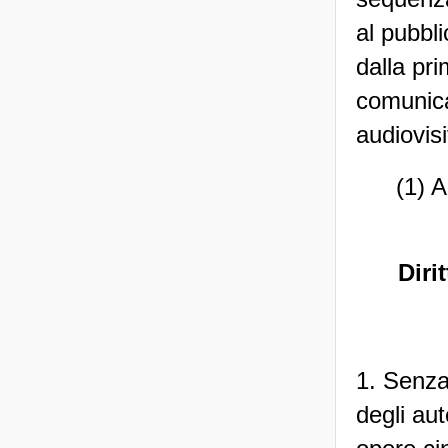
al pubbli
dalla pr
comunica
audiovis
(1) A
Diri
1. Senza 
degli aut