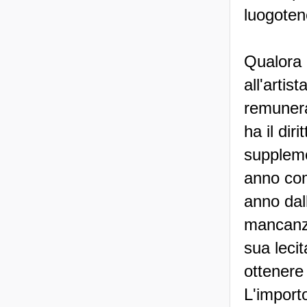
luogoten
Qualora 
all'artis
remuneraz
ha il di
suppleme
anno com
anno dal
mancanza
sua lecit
ottenere
L'import