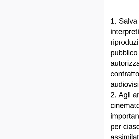
1. Salva 
interpret
riproduz
pubblico 
autorizza
contratt
audiovis
2. Agli a
cinemato
importan
per cias
assimila