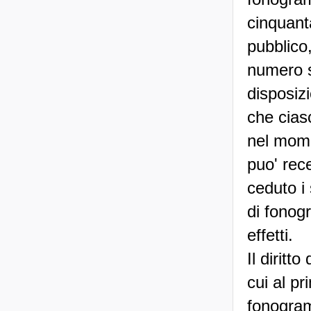
cinquant
pubblico
numero s
disposizi
che cias
nel momen
puo' rece
ceduto i 
di fonog
effetti.
Il diritt
cui al p
fonogram