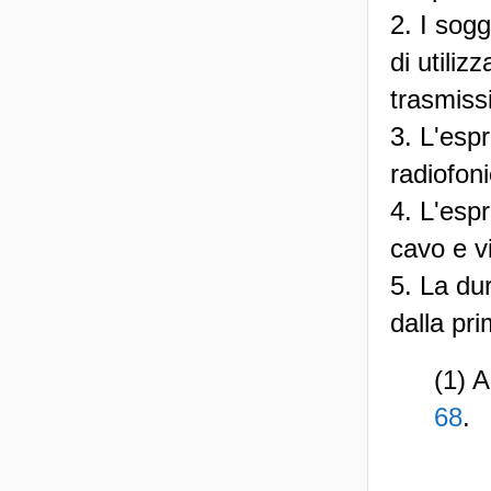
2. I sogg
di utiliz
trasmissi
3. L'esp
radiofoni
4. L'espr
cavo e vi
5. La dur
dalla pr
(1) A
68
.