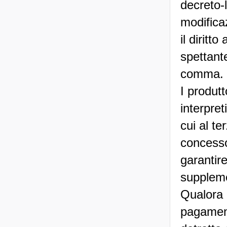
decreto-
modifica
il dirit
spettante
comma.
I produtt
interpret
cui al te
concesso
garantir
suppleme
Qualora u
pagament