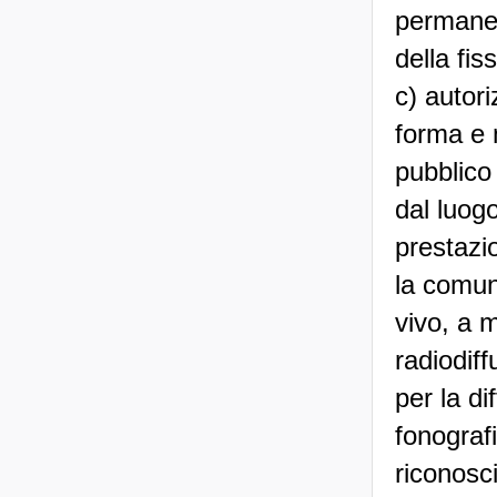
permanen
della fis
c) autori
forma e 
pubblico
dal luog
prestazio
la comuni
vivo, a 
radiodiff
per la di
fonografi
riconosci