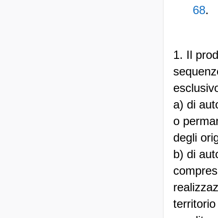
68
.
1. Il pro
sequenze
esclusiv
a) di aut
o perman
degli ori
b) di aut
compresa 
realizzaz
territor