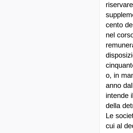
riservar
suppleme
cento de
nel cors
remunera
disposiz
cinquant
o, in ma
anno dal
intende 
della de
Le societ
cui al de