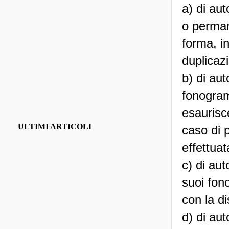
a) di aut
o perman
forma, in
duplicaz
b) di aut
fonogramm
esaurisc
ULTIMI ARTICOLI
caso di 
effettua
c) di aut
suoi fon
con la di
d) di au