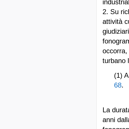
industrial
2. Su ric
attività 
giudiziar
fonogram
occorra,
turbano l
(1) A
68
.
La durata
anni dall