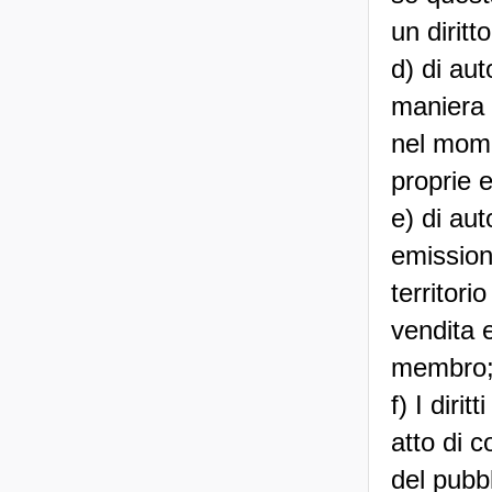
un diritt
d) di au
maniera 
nel momen
proprie e
e) di aut
emissioni
territor
vendita e
membro
f) I diri
atto di 
del pubbl