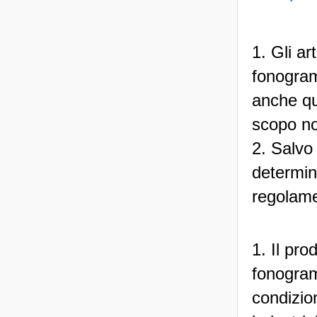
1. Gli ar
fonogram
anche qua
scopo no
2. Salvo
determin
regolame
1. Il pro
fonogramm
condizion