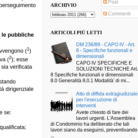
Post
l perseguimento
ARCHIVIO
Commenti
ARTICOLI PIÙ LETTI
 le pubbliche
DM 236/89 - CAPO IV - Art.
1
8 - Specifiche funzionali e
avvengono (
)
dimensionali
2
va (
); esse
CAPO IV SPECIFICHE E
sia verificata
SOLUZIONI TECNICHE Art
8 Specifiche funzionali e dimensionali
8.0 Generalità 8.0.1 Modalità' di mi...
estando
à dirigenziale
Atto di diffida extragiudiziale
per l'esecuzione di
interventi
e se:
Avete chiesto di fare dei
lavori urgenti. L'Assemblea
di Condominio ha deliberato che tali
qualificata;
lavori siano da eseguirsi, preventivando
...