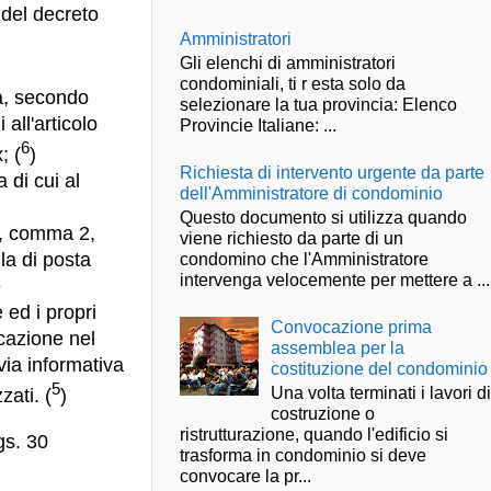
 del decreto
Amministratori
Gli elenchi di amministratori
condominiali, ti r esta solo da
a, secondo
selezionare la tua provincia: Elenco
all'articolo
Provincie Italiane: ...
6
; (
)
Richiesta di intervento urgente da parte
 di cui al
dell'Amministratore di condominio
Questo documento si utilizza quando
 2, comma 2,
viene richiesto da parte di un
condomino che l'Amministratore
la di posta
intervenga velocemente per mettere a ...
e
 ed i propri
Convocazione prima
icazione nel
assemblea per la
via informativa
costituzione del condominio
5
Una volta terminati i lavori d
zati. (
)
costruzione o
ristrutturazione, quando l'edificio si
gs. 30
trasforma in condominio si deve
convocare la pr...