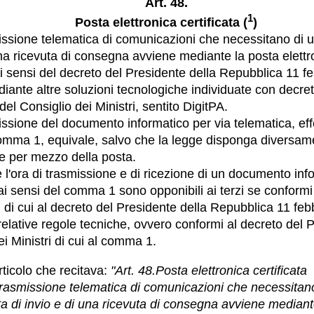
Art. 48.
1
Posta elettronica certificata (
)
issione telematica di comunicazioni che necessitano di u
una ricevuta di consegna avviene mediante la posta elettr
 ai sensi del decreto del Presidente della Repubblica 11 f
diante altre soluzioni tecnologiche individuate con decret
el Consiglio dei Ministri, sentito DigitPA.
issione del documento informatico per via telematica, eff
omma 1, equivale, salvo che la legge disponga diversame
ne per mezzo della posta.
e l'ora di trasmissione e di ricezione di un documento inf
i sensi del comma 1 sono opponibili ai terzi se conformi 
i di cui al decreto del Presidente della Repubblica 11 feb
 relative regole tecniche, ovvero conformi al decreto del 
ei Ministri di cui al comma 1.
articolo che recitava:
"Art. 48.Posta elettronica certificata
trasmissione telematica di comunicazioni che necessitan
ta di invio e di una ricevuta di consegna avviene mediant