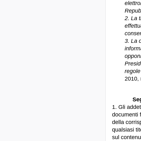
elettr
Repubb
2. La 
effett
consen
3. La 
inform
opponib
Presid
regole
2010, 
Seg
1. Gli addet
documenti f
della corri
qualsiasi ti
sul contenu