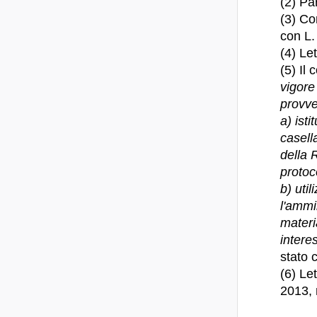
(2) Pa
(3) Co
con L.
(4) Le
(5) Il
vigore
provv
a) ist
casell
della 
protoc
b) uti
l'ammi
materi
interes
stato 
(6) Le
2013, 