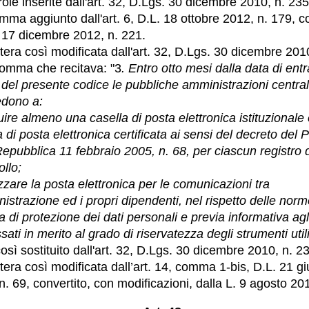
role inserite dall'art. 32, D.Lgs. 30 dicembre 2010, n. 235
mma aggiunto dall'art. 6, D.L. 18 ottobre 2012, n. 179, c
 17 dicembre 2012, n. 221.
ttera così modificata dall'art. 32, D.Lgs. 30 dicembre 201
 comma che recitava: "3
. Entro otto mesi dalla data di entr
 del presente codice le pubbliche amministrazioni central
edono a:
ituire almeno una casella di posta elettronica istituzionale
a di posta elettronica certificata ai sensi del decreto del 
Repubblica 11 febbraio 2005, n. 68, per ciascun registro 
ollo;
lizzare la posta elettronica per le comunicazioni tra
nistrazione ed i propri dipendenti, nel rispetto delle norm
a di protezione dei dati personali e previa informativa agl
sati in merito al grado di riservatezza degli strumenti util
così sostituito dall'art. 32, D.Lgs. 30 dicembre 2010, n. 2
ttera così modificata dall’art. 14, comma 1-bis, D.L. 21 g
n. 69, convertito, con modificazioni, dalla L. 9 agosto 201