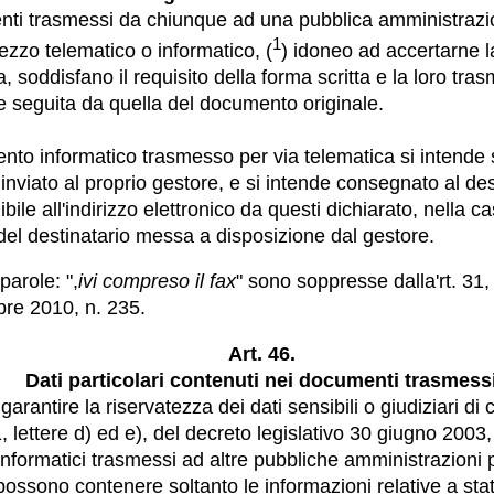
nti trasmessi da chiunque ad una pubblica amministraz
1
ezzo telematico o informatico, (
) idoneo ad accertarne l
, soddisfano il requisito della forma scritta e la loro tra
 seguita da quella del documento originale.
ento informatico trasmesso per via telematica si intende 
 inviato al proprio gestore, e si intende consegnato al des
bile all'indirizzo elettronico da questi dichiarato, nella ca
 del destinatario messa a disposizione dal gestore.
parole: ",
ivi compreso il fax
" sono soppresse dalla'rt. 31,
re 2010, n. 235.
Art. 46.
Dati particolari contenuti nei documenti trasmess
 garantire la riservatezza dei dati sensibili o giudiziari di c
 lettere d) ed e), del decreto legislativo 30 giugno 2003, 
nformatici trasmessi ad altre pubbliche amministrazioni 
ossono contenere soltanto le informazioni relative a stati,