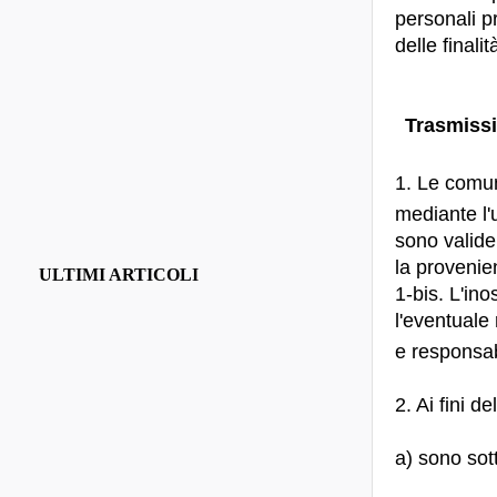
personali p
delle finali
Trasmissi
1. Le comun
mediante l'u
sono valide
la provenie
ULTIMI ARTICOLI
1-bis. L'in
l'eventuale
e responsabi
2. Ai fini d
a) sono sott