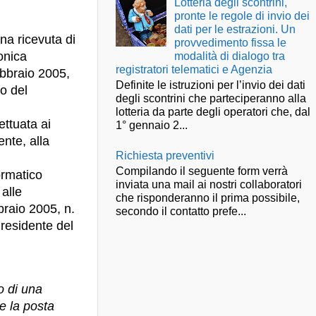
Lotteria degli scontrini,
pronte le regole di invio dei
dati per le estrazioni. Un
na ricevuta di
provvedimento fissa le
modalità di dialogo tra
onica
registratori telematici e Agenzia
ebbraio 2005,
Definite le istruzioni per l’invio dei dati
o del
degli scontrini che parteciperanno alla
lotteria da parte degli operatori che, dal
ettuata ai
1° gennaio 2...
nte, alla
Richiesta preventivi
Compilando il seguente form verrà
ormatico
inviata una mail ai nostri collaboratori
alle
che risponderanno il prima possibile,
braio 2005, n.
secondo il contatto prefe...
Presidente del
o di una
e la posta