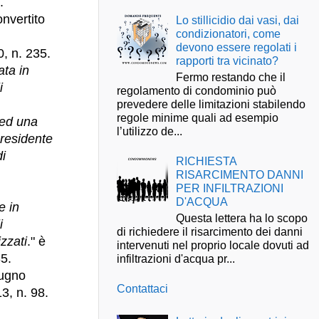
.
onvertito
Lo stillicidio dai vasi, dai
condizionatori, come
devono essere regolati i
0, n. 235.
rapporti tra vicinato?
ata in
Fermo restando che il
i
regolamento di condominio può
prevedere delle limitazioni stabilendo
regole minime quali ad esempio
 ed una
l’utilizzo de...
Presidente
di
RICHIESTA
RISARCIMENTO DANNI
PER INFILTRAZIONI
D'ACQUA
e in
Questa lettera ha lo scopo
i
di richiedere il risarcimento dei danni
izzati
." è
intervenuti nel proprio locale dovuti ad
35.
infiltrazioni d'acqua pr...
iugno
Contattaci
3, n. 98.