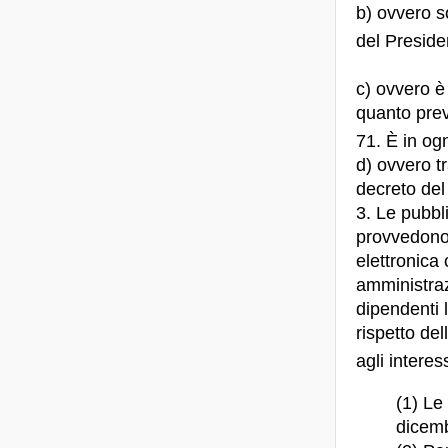
b) ovvero so
del Preside
c) ovvero è
quanto previ
71. È in og
d) ovvero tr
decreto del
3. Le pubbli
provvedono 
elettronica 
amministraz
dipendenti l
rispetto de
agli interes
(1) Le 
dicemb