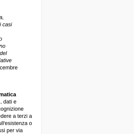
a,
i casi
o
ono
 del
ative
dicembre
ematica
, dati e
cognizione
dere a terzi a
ull'esistenza o
si per via