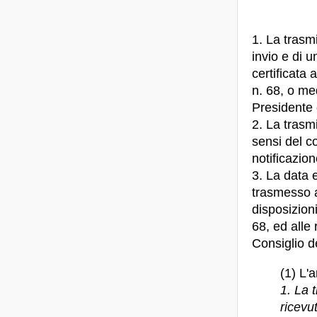
1. La trasm
invio e di 
certificata
n. 68, o me
Presidente d
2. La trasm
sensi del c
notificazio
3. La data 
trasmesso a
disposizion
68, ed alle
Consiglio d
(1) L'
1. La 
ricevu