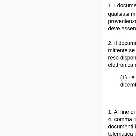
1. I docume
qualsiasi m
provenienza
deve essere
2. Il docum
mittente se
reso disponi
elettronica
(1) Le 
dicemb
1. Al fine di
4, comma 1,
documenti i
telematica p