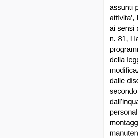
assunti p
attivita'
ai sensi 
n. 81, i 
programm
della le
modificaz
dalle dis
secondo 
dall'inq
personal
montaggi 
manutenzi