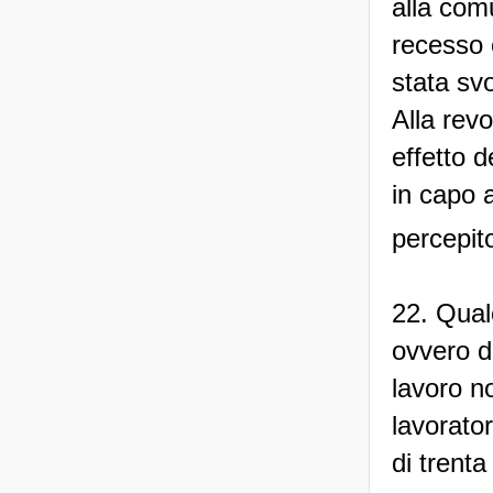
alla comu
recesso 
stata svo
Alla rev
effetto d
in capo a
percepito
22. Qual
ovvero de
lavoro n
lavorator
di trenta