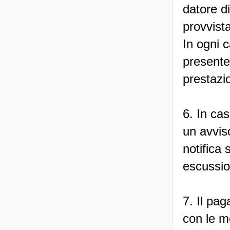
datore d
provvista
In ogni 
presente
prestazio
6. In ca
un avvis
notifica
escussio
7. Il pa
con le m