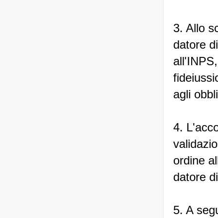
3. Allo s
datore d
all'INPS
fideiussi
agli obbl
4. L'acc
validazio
ordine al
datore di
5. A segu