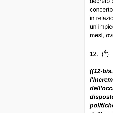
decreto d
concerto
in relazi
un impie
mesi, ov
4
12. (
)
((12-bis
l'increm
dell'oc
disposto
politich