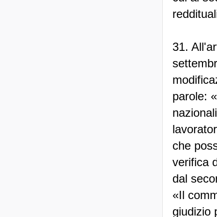
redditual
31. All'a
settembr
modifica
parole: «
nazionali
lavorato
che poss
verifica 
dal secon
«Il comm
giudizio