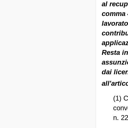
al recup
comma 4,
lavorato
contrib
applicaz
Resta in
assunzi
dai lice
all'arti
(1) 
conv
n. 2