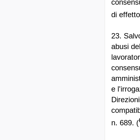
consensu
di effetto
23. Salvo
abusi del
lavorator
consensu
amminist
e l'irro
Direzioni
compatibi
n. 689. (