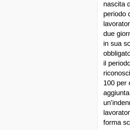
nascita d
periodo 
lavorato
due gior
in sua so
obbligato
il period
riconosci
100 per c
aggiunta
un'indenn
lavorato
forma scr