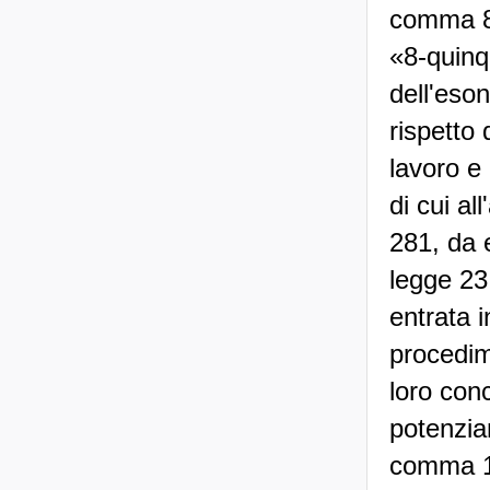
comma 8-
«8-quinqu
dell'eson
rispetto 
lavoro e 
di cui al
281, da 
legge 23
entrata i
procedime
loro con
potenziam
comma 1, 