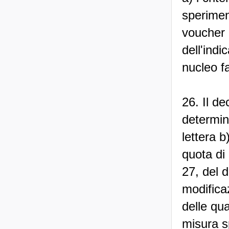
sperimen
voucher 
dell'ind
nucleo f
26. Il d
determin
lettera 
quota di 
27, del 
modificaz
delle qua
misura s