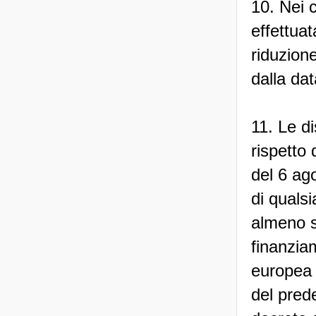
10. Nei 
effettua
riduzione
dalla da
11. Le di
rispetto
del 6 ag
di qualsi
almeno se
finanziam
europea e
del pred