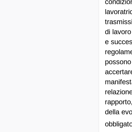
condizion
lavoratri
trasmiss
di lavoro
e succes
regolamen
possono e
accertare
manifesta
relazione
rapporto,
della evo
obbligato