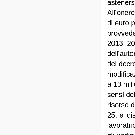
asteners
All'onere
di euro 
provvede
2013, 20
dell'auto
del decr
modifica
a 13 mil
sensi del
risorse 
25, e' di
lavoratri