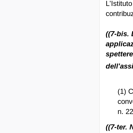
L'Istitut
contribuz
((7-bis.
applicaz
spettere
dell'ass
(1) 
conv
n. 2
((7-ter.