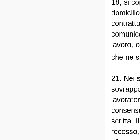
18, si c
domicilio
contratt
comunicat
lavoro, o
che ne so
21. Nei 
sovrappor
lavorator
consensu
scritta. 
recesso,