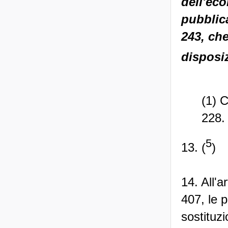
dell'eco
pubblica
243, ch
disposi
(1) 
228.
5
13. (
)
14. All'
407, le 
sostituzi