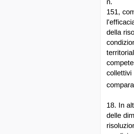
n.
151, com
l'efficac
della ri
condizio
territori
competent
collettiv
comparat
18. In al
delle dim
risoluzi