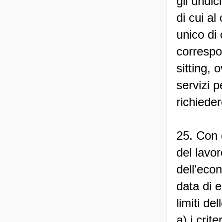
gli undic
di cui al
unico di 
correspon
sitting, 
servizi p
richieder
25. Con 
del lavor
dell'eco
data di e
limiti de
a) i crit