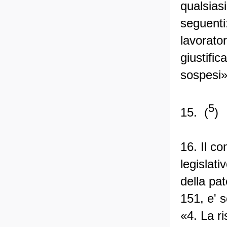
qualsiasi
seguenti
lavorator
giustific
sospesi»
5
15. (
)
16. Il co
legislati
della pat
151, e' s
«4. La ri