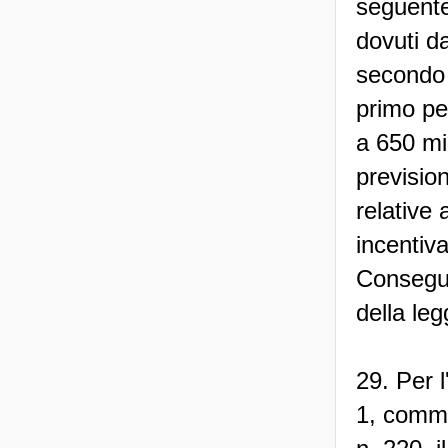
seguente
dovuti d
secondo i
primo pe
a 650 mil
prevision
relative 
incentiva
Consegue
della le
29. Per l
1, comma