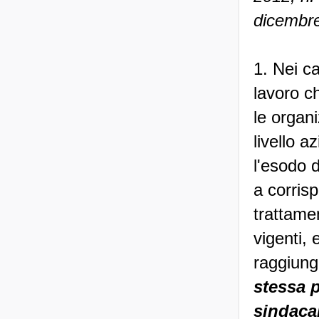
dicembr
1. Nei ca
lavoro c
le organ
livello a
l'esodo d
a corrisp
trattame
vigenti, 
raggiung
stessa 
sindacal