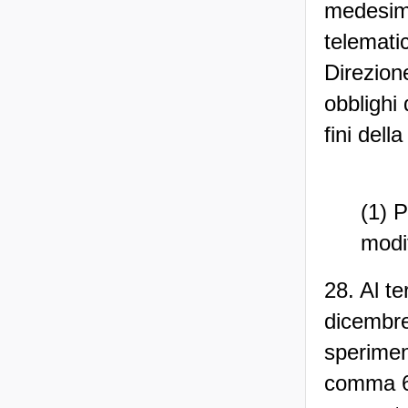
medesimi
telemati
Direzione
obblighi 
fini dell
(1) P
modi
28. Al t
dicembre
sperimen
comma 68