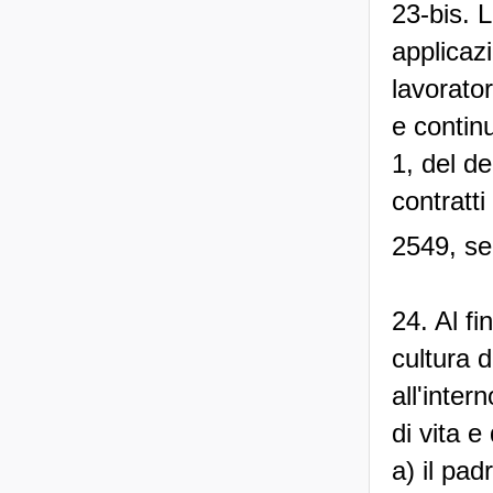
23-bis. 
applicazi
lavorator
e continu
1, del d
contratti
2549, se
24. Al fi
cultura d
all'inter
di vita e
a) il pad