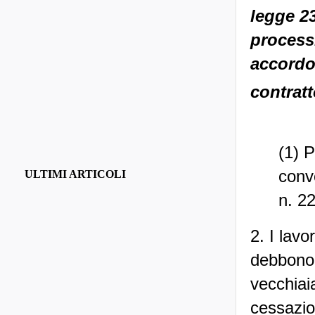
legge 23
processi
accordo 
contratt
(1) 
conv
ULTIMI ARTICOLI
n. 2
2. I lav
debbono 
vecchiaia
cessazio