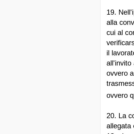
19. Nell'
alla con
cui al co
verificar
il lavora
all'invit
ovvero al
trasmess
ovvero q
20. La c
allegata