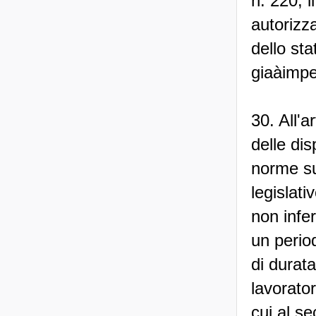
n. 220, i
autorizza
dello st
giaàimpe
30. All'
delle dis
norme sul
legislati
non infer
un perio
di durata
lavorator
cui al se