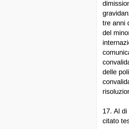
dimission
gravidanz
tre anni 
del mino
internazi
comunica
convalida
delle pol
convalid
risoluzio
17. Al di
citato te