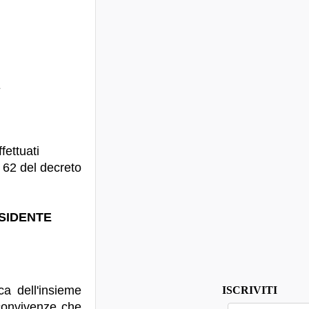
E
fettuati
o 62 del decreto
SIDENTE
ca dell'insieme
ISCRIVITI
 convivenze che