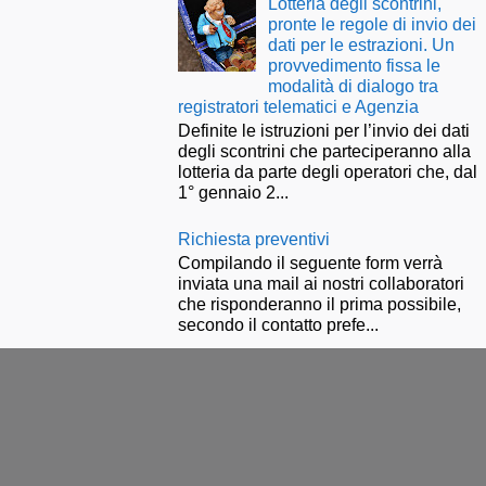
Lotteria degli scontrini,
pronte le regole di invio dei
dati per le estrazioni. Un
provvedimento fissa le
modalità di dialogo tra
registratori telematici e Agenzia
Definite le istruzioni per l’invio dei dati
degli scontrini che parteciperanno alla
lotteria da parte degli operatori che, dal
1° gennaio 2...
Richiesta preventivi
Compilando il seguente form verrà
inviata una mail ai nostri collaboratori
che risponderanno il prima possibile,
secondo il contatto prefe...