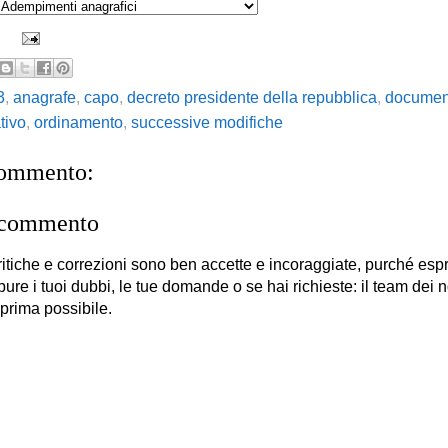
3
,
anagrafe
,
capo
,
decreto presidente della repubblica
,
documen
tivo
,
ordinamento
,
successive modifiche
commento:
 commento
itiche e correzioni sono ben accette e incoraggiate, purché es
 pure i tuoi dubbi, le tue domande o se hai richieste: il team dei no
 prima possibile.