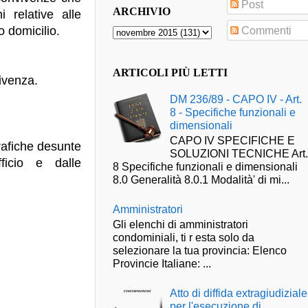
Post
ARCHIVIO
 relative alle
o domicilio.
Commenti
ARTICOLI PIÙ LETTI
vivenza.
DM 236/89 - CAPO IV - Art.
8 - Specifiche funzionali e
dimensionali
CAPO IV SPECIFICHE E
rafiche desunte
SOLUZIONI TECNICHE Art
fficio e dalle
8 Specifiche funzionali e dimensionali
8.0 Generalità 8.0.1 Modalità' di mi...
Amministratori
Gli elenchi di amministratori
condominiali, ti r esta solo da
selezionare la tua provincia: Elenco
Provincie Italiane: ...
Atto di diffida extragiudiziale
per l'esecuzione di