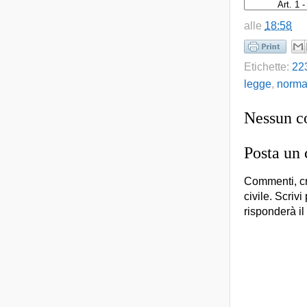
alle
18:58
Etichette:
22
legge
,
norma
Nessun 
Posta un
Commenti, cr
civile. Scrivi
risponderà il