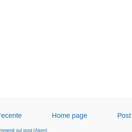
 recente
Home page
Post
menti sul post (Atom)