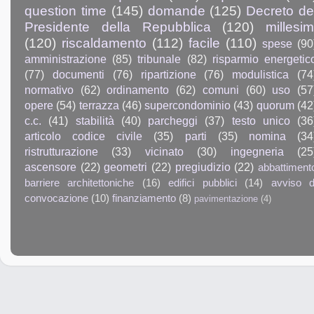
question time
(145)
domande
(125)
Decreto de
Presidente della Repubblica
(120)
millesim
(120)
riscaldamento
(112)
facile
(110)
spese
(90
amministrazione
(85)
tribunale
(82)
risparmio energetic
(77)
documenti
(76)
ripartizione
(76)
modulistica
(74
normativo
(62)
ordinamento
(62)
comuni
(60)
uso
(57
opere
(54)
terrazza
(46)
supercondominio
(43)
quorum
(42
c.c.
(41)
stabilità
(40)
parcheggi
(37)
testo unico
(36
articolo codice civile
(35)
parti
(35)
nomina
(34
ristrutturazione
(33)
vicinato
(30)
ingegneria
(25
ascensore
(22)
geometri
(22)
pregiudizio
(22)
abbattiment
barriere architettoniche
(16)
edifici pubblici
(14)
avviso d
convocazione
(10)
finanziamento
(8)
pavimentazione
(4)