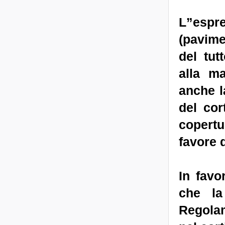
L”esp
(pavime
del tu
alla m
anche l
del cor
copertu
favore d
In favo
che la
Regola