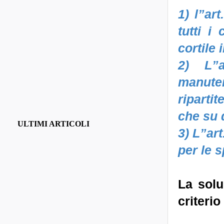
1) l”art
tutti i
cortile 
2) L”a
manute
riparti
che su 
ULTIMI ARTICOLI
3) L”art
per le s
La solu
criteri