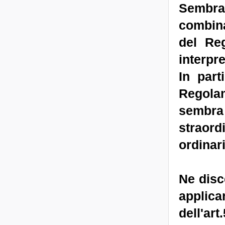
Sembra 
combina
del Reg
interpre
In part
Regola
sembra
straord
ordinari
Ne disc
applic
dell'ar