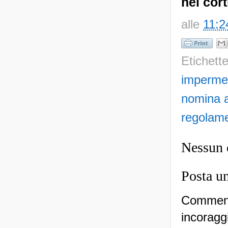
nel cor
alle
11:2
Etichett
impermea
nomina a
regolam
Nessun
Posta u
Commenti
incoraggi