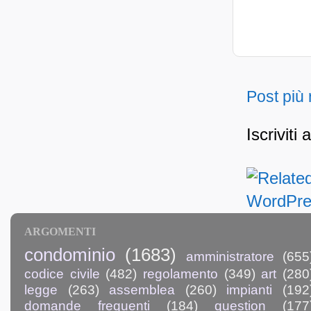
Post più
Iscriviti 
ARGOMENTI
condominio
(1683)
amministratore
(655
codice civile
(482)
regolamento
(349)
art
(280
legge
(263)
assemblea
(260)
impianti
(192
domande frequenti
(184)
question
(177