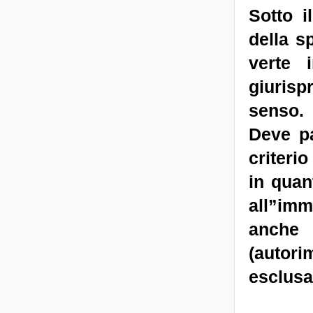
Sotto i
della s
verte 
giurisp
senso.
Deve pa
criterio 
in quan
all”imm
anche 
(autori
esclusa