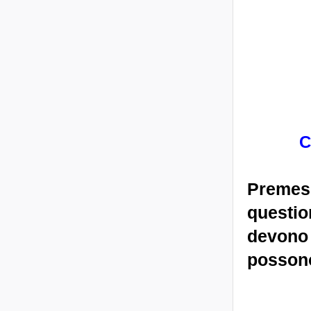
C
Premess
questio
devono
possono 