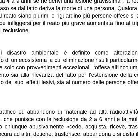
da 4 a 9 anni se ne derivi una lesione gravissima ; la re
aso se dal fatto deriva la morte di una persona. Qualora g
al reato siano plurimi e riguardino più persone offese si
 infliggersi per il reato più grave aumentata fino al trip
di reclusione.
i disastro ambientale è definito come alterazione
rio di un ecosistema la cui eliminazione risulti particola
e solo con provvedimenti eccezionali l’offesa all’incolum
ento sia alla rilevanza del fatto per l’estensione della
o dei suoi effetti lesivi, sia al numero delle persone off
 traffico ed abbandono di materiale ad alta radioattività
), che punisce con la reclusione da 2 a 6 anni e la mu
o chiunque abusivamente «cede, acquista, riceve, trasp
cura ad altri, detiene, trasferisce, abbandona o si disfa 