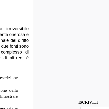
 irreversibile
rmente onerosa e
ale del diritto
e due fonti sono
 complesso di
 di tali reati è
scrizione
ione della
dimostrare
ISCRIVITI
ena esigue