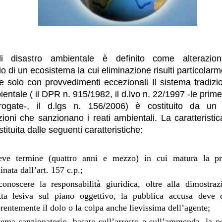
i disastro ambientale è definito come alterazione
rio di un ecosistema la cui eliminazione risulti particola
e solo con provvedimenti eccezionali Il sistema tradizion
entale ( il DPR n. 915/1982, il d.lvo n. 22/1997 -le prim
rogate-, il d.lgs n. 156/2006) è costituito da un
ioni che sanzionano i reati ambientali. La caratteristica
tituita dalle seguenti caratteristiche:
eve termine (quattro anni e mezzo) in cui matura la pre
inata dall’art. 157 c.p.;
conoscere la responsabilità giuridica, oltre alla dimostraz
tta lesiva sul piano oggettivo, la pubblica accusa deve 
erentemente il dolo o la colpa anche lievissima dell’agente;
tema sanzionatorio, basato sull’arresto e sull’ammenda, la p