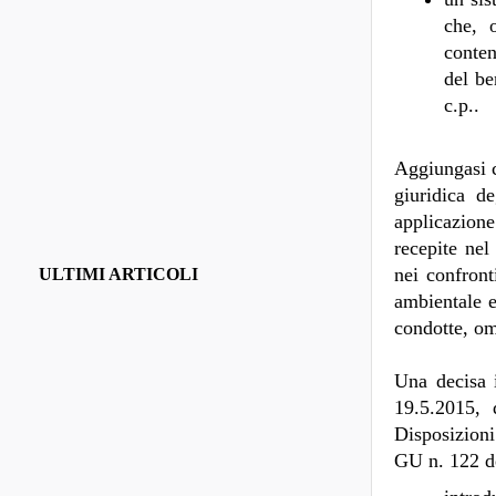
che, o
conten
del be
c.p..
Aggiungasi c
giuridica d
applicazione
recepite nel
nei confront
ULTIMI ARTICOLI
ambientale e
condotte, om
Una decisa i
19.5.2015,
Disposizioni
GU n. 122 de