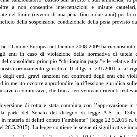
ltre a non consentire intercettazioni e misure cautelari,
ute nel limite (ovvero di una pena fino a due anni) per la c
neficio della sospensione condizionale della pena previsto da
he l’Unione Europea nel biennio 2008-2009 ha riconosciuto l
egli enti in caso di violazione della normativa di tutela 
 del consolidato principio “chi inquina paga.”e le relative dir
 nostro ordinamento giuridico. Il d.lgs n. 231/2001 a tal rig
i degli enti, gravi sanzioni nei confronti degli enti che vio
d in merito occorre approfondire la riflessione giuridica sul
issive o commissive, che fino a ieri venivano ritenuti irrileva
nversione di rotta è stata compiuta con l’approvazione in vi
 da parte del Senato del disegno di legge A.S. n. 1345
 in materia di delitti contro l’ambiente” (legge 22.5.2015 n. 
l 28.5.2015). La legge contiene le seguenti significative inn