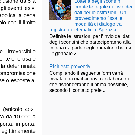
clusione da 5 a
Lotteria degli scontrini,
pronte le regole di invio dei
li eventi lesivi
dati per le estrazioni. Un
 applica la pena
provvedimento fissa le
lo con il limite
modalità di dialogo tra
registratori telematici e Agenzia
Definite le istruzioni per l’invio dei dati
degli scontrini che parteciperanno alla
lotteria da parte degli operatori che, dal
 irreversibile
1° gennaio 2...
rmente onerosa e
ità determinata
Richiesta preventivi
 compromissione
Compilando il seguente form verrà
inviata una mail ai nostri collaboratori
ese o esposte al
che risponderanno il prima possibile,
secondo il contatto prefe...
 (articolo 452-
lta da 10.000 a
orta, importa,
illegittimamente