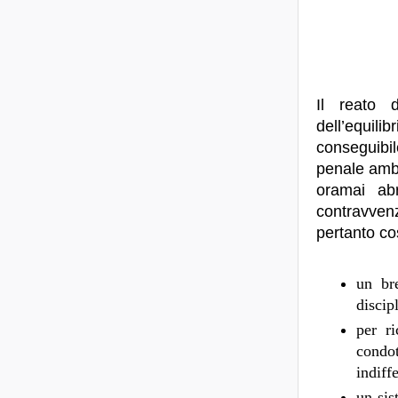
Il reato d
dell’equilib
conseguibil
penale ambi
oramai ab
contravvenz
pertanto cos
un br
discipl
per ri
condo
indiff
un sis