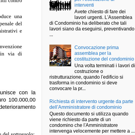
itti contro
interventi
Avete chiesto di fare dei
roduce una
lavori urgenti. L'Assemblea
di Condominio ha deliberato che tali
 penale del
lavori siano da eseguirsi, preventivando
istrativi e
...
Convenzione
Convocazione prima
assemblea per la
 in via di
costituzione del condominio
Una volta terminati i lavori d
costruzione o
ristrutturazione, quando l'edificio si
trasforma in condominio si deve
convocare la pr...
punisce con la
uro 100.000,00
Richiesta di intervento urgente da parte
eterioramento
dell'Amministratore di condominio
Questo documento si utilizza quando
viene richiesto da parte di un
condomino che l'Amministratore
intervenga velocemente per mettere a ...
e del sottosuolo;