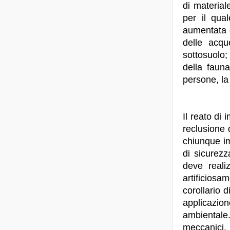
di material
per il qua
aumentata q
delle acqu
sottosuolo;
della fauna
persone, la
Il reato di
reclusione 
chiunque imp
di sicurezz
deve reali
artificiosa
corollario 
applicazio
ambientale
meccanici, 