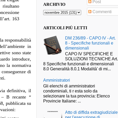
Post
ARCHIVIO
 risultano
Commenti
oncessione
ll’art. 163
ARTICOLI PIÙ LETTI
DM 236/89 - CAPO IV - Art.
a responsabilità
8 - Specifiche funzionali e
dell’ambiente in
dimensionali
ettive sono state
CAPO IV SPECIFICHE E
SOLUZIONI TECNICHE Art
uardo introduce,
8 Specifiche funzionali e dimensionali
lino la normativa
8.0 Generalità 8.0.1 Modalità' di mi...
le conseguenze di
nti.
Amministratori
Gli elenchi di amministratori
a definitiva, il
condominiali, ti r esta solo da
selezionare la tua provincia: Elenco
 – B recante “
Provincie Italiane: ...
68, pubblicata su
ovazioni:
Atto di diffida extragiudiziale
per l'esecuzione di