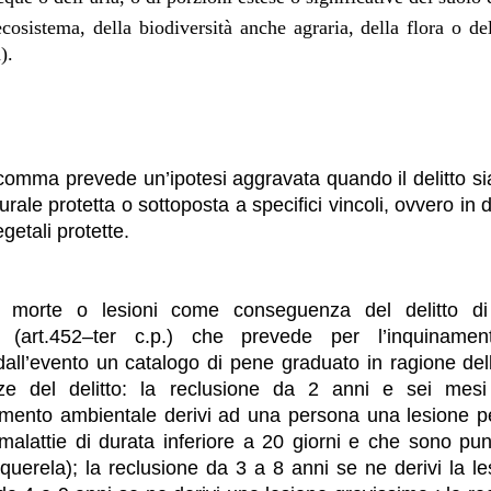
cosistema, della biodiversità anche agraria, della flora o d
).
comma prevede un’ipotesi aggravata quando il delitto 
urale protetta o sottoposta a specifici vincoli, ovvero in
egetali protette.
i morte o lesioni come conseguenza del delitto di
e (art.452–ter c.p.) che prevede per l’inquinamen
all’evento un catalogo di pene graduato in ragione dell
ze del delitto: la reclusione da 2 anni e sei mes
namento ambientale derivi ad una persona una lesione p
malattie di durata inferiore a 20 giorni e che sono puni
querela); la reclusione da 3 a 8 anni se ne derivi la le