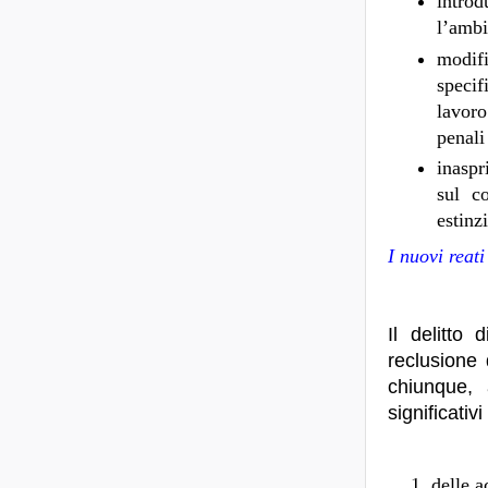
introd
l’ambi
modifi
specif
lavoro
penali
inaspr
sul c
estinz
I nuovi reati
Il delitto
reclusione
chiunque,
significativ
delle a