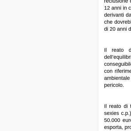
reclusione 
12 anni in c
derivanti d
che dovrebbe
di 20 anni 
Il reato d
dell’equilib
conseguibil
con riferim
ambientale 
pericolo.
Il reato di
sexies c.p.
50.000 eur
esporta, pro