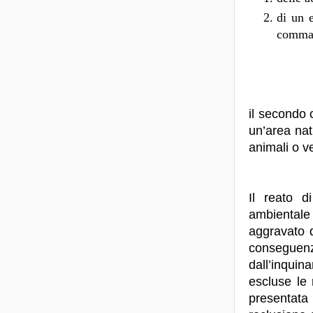
di un e
comma
il secondo 
un’area nat
animali o v
Il reato d
ambiental
aggravato d
conseguen
dall’inqui
escluse le 
presentata 