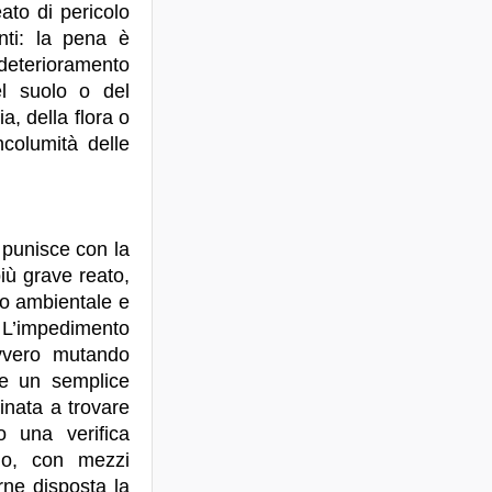
eato di pericolo
nti: la pena è
 deterioramento
el suolo o del
a, della flora o
ncolumità delle
e punisce con la
iù grave reato,
llo ambientale e
. L’impedimento
ovvero mutando
sce un semplice
tinata a trovare
o una verifica
pio, con mezzi
rne disposta la