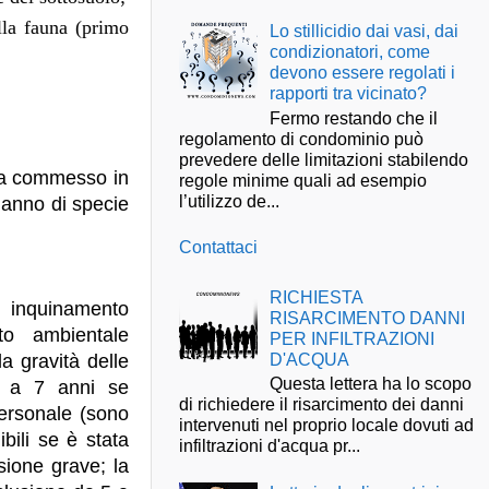
ella fauna (primo
Lo stillicidio dai vasi, dai
condizionatori, come
devono essere regolati i
rapporti tra vicinato?
Fermo restando che il
regolamento di condominio può
prevedere delle limitazioni stabilendo
sia commesso in
regole minime quali ad esempio
l’utilizzo de...
 danno di specie
Contattaci
RICHIESTA
 inquinamento
RISARCIMENTO DANNI
to ambientale
PER INFILTRAZIONI
D'ACQUA
a gravità delle
Questa lettera ha lo scopo
i a 7 anni se
di richiedere il risarcimento dei danni
ersonale (sono
intervenuti nel proprio locale dovuti ad
bili se è stata
infiltrazioni d'acqua pr...
sione grave; la