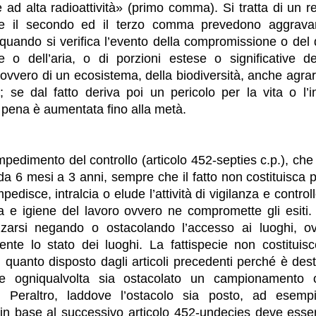
e ad alta radioattività» (primo comma). Si tratta di un r
le il secondo ed il terzo comma prevedono aggrava
uando si verifica l’evento della compromissione o del
e o dell’aria, o di porzioni estese o significative d
 ovvero di un ecosistema, della biodiversità, anche agrari
; se dal fatto deriva poi un pericolo per la vita o l’i
 pena è aumentata fino alla metà.
 impedimento del controllo (articolo 452-septies c.p.), ch
da 6 mesi a 3 anni, sempre che il fatto non costituisca p
edisce, intralcia o elude l’attività di vigilanza e contro
a e igiene del lavoro ovvero ne compromette gli esiti
zzarsi negando o ostacolando l’accesso ai luoghi, 
mente lo stato dei luoghi. La fattispecie non costitui
di quanto disposto dagli articoli precedenti perché è des
ne ogniqualvolta sia ostacolato un campionamento 
. Peraltro, laddove l’ostacolo sia posto, ad esem
in base al successivo articolo 452-undecies deve esse