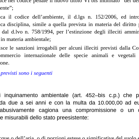
uce nel codice penale il nuovo titolo VI bis intitolato “dei del
ente”;
ca il codice dell’ambiente, il d.lgs n. 152/2006, ed int
ica disciplina, simile a quella prevista in materia del diritto
 dal d.lvo n. 758/1994, per l’estinzione degli illeciti ammin
 in materia ambientale;
isce le sanzioni irrogabili per alcuni illeciti previsti dalla 
ommercio internazionale delle specie animali e vegetali
ione.
 previsti sono i seguenti
 di inquinamento ambientale (art. 452–bis c.p.) che 
 da due a sei anni e con la multa da 10.000,00 ad e
 abusivamente cagiona una compromissione o un d
i e misurabili dello stato preesistente:
cque o dell’aria, o di porzioni estese o significative del suolo 