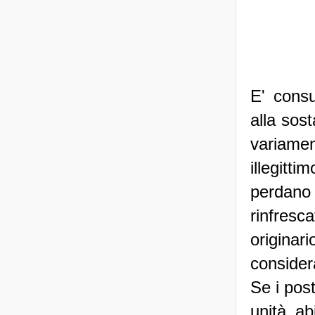
E' consu
alla sost
variame
illegitt
perdano
rinfresc
origina
consider
Se i pos
unità ab