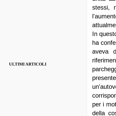
stessi,
l'aument
attualme
In quest
ha confe
aveva d
riferim
ULTIMI ARTICOLI
parchegg
presente
un'auto
corrispo
per i mo
della co