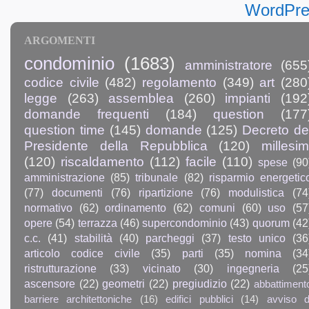
ARGOMENTI
condominio
(1683)
amministratore
(655
codice civile
(482)
regolamento
(349)
art
(280
legge
(263)
assemblea
(260)
impianti
(192
domande frequenti
(184)
question
(177
question time
(145)
domande
(125)
Decreto de
Presidente della Repubblica
(120)
millesim
(120)
riscaldamento
(112)
facile
(110)
spese
(90
amministrazione
(85)
tribunale
(82)
risparmio energetic
(77)
documenti
(76)
ripartizione
(76)
modulistica
(74
normativo
(62)
ordinamento
(62)
comuni
(60)
uso
(57
opere
(54)
terrazza
(46)
supercondominio
(43)
quorum
(42
c.c.
(41)
stabilità
(40)
parcheggi
(37)
testo unico
(36
articolo codice civile
(35)
parti
(35)
nomina
(34
ristrutturazione
(33)
vicinato
(30)
ingegneria
(25
ascensore
(22)
geometri
(22)
pregiudizio
(22)
abbattiment
barriere architettoniche
(16)
edifici pubblici
(14)
avviso d