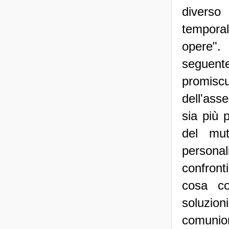
divers
tempora
opere".
seguent
promiscu
dell'ass
sia più 
del mut
persona
confronti
cosa co
soluzioni
comunio