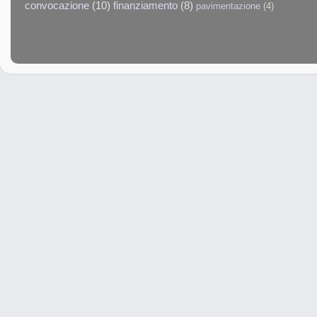
convocazione
(10)
finanziamento
(8)
pavimentazione
(4)