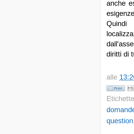
anche es
esigenz
Quindi
localiz
dall'ass
diritti di
alle
13:2
Etichett
domande
question