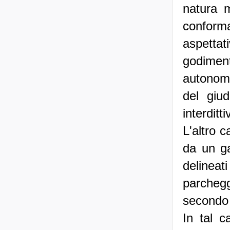
natura m
conforma
aspettat
godime
autonoma
del giud
interditt
L'altro 
da un ga
delineat
parchegg
secondo i
In tal c