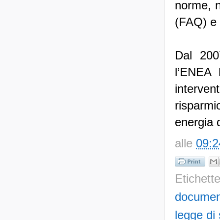
norme, n
(FAQ) e 
Dal 200
l’ENEA h
interven
risparm
energia 
alle
09:2
Etichett
documen
legge di 