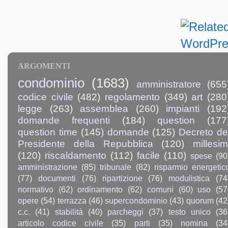
ARGOMENTI
condominio
(1683)
amministratore
(655
codice civile
(482)
regolamento
(349)
art
(280
legge
(263)
assemblea
(260)
impianti
(192
domande frequenti
(184)
question
(177
question time
(145)
domande
(125)
Decreto de
Presidente della Repubblica
(120)
millesim
(120)
riscaldamento
(112)
facile
(110)
spese
(90
amministrazione
(85)
tribunale
(82)
risparmio energetic
(77)
documenti
(76)
ripartizione
(76)
modulistica
(74
normativo
(62)
ordinamento
(62)
comuni
(60)
uso
(57
opere
(54)
terrazza
(46)
supercondominio
(43)
quorum
(42
c.c.
(41)
stabilità
(40)
parcheggi
(37)
testo unico
(36
articolo codice civile
(35)
parti
(35)
nomina
(34