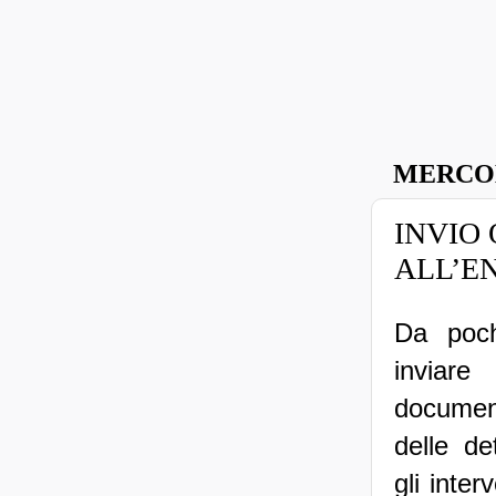
MERCOL
INVIO
ALL’E
Da poch
invia
document
delle de
gli inter