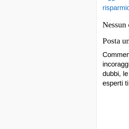
risparmi
Nessun
Posta u
Commenti
incoraggi
dubbi, le
esperti t