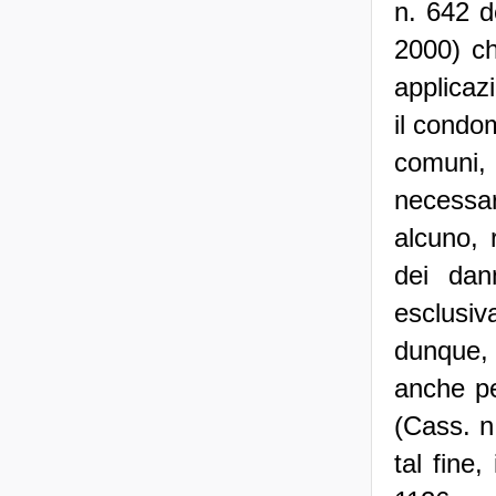
n. 642 d
2000) ch
applicazi
il condom
comuni,
necessar
alcuno, 
dei dan
esclusi
dunque,
anche pe
(Cass. n
tal fine,