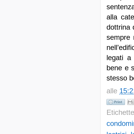
alle
15:2
Etichett
condomi