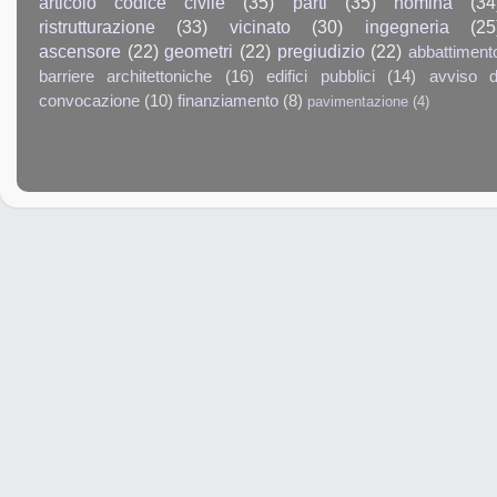
articolo codice civile
(35)
parti
(35)
nomina
(34
ristrutturazione
(33)
vicinato
(30)
ingegneria
(25
ascensore
(22)
geometri
(22)
pregiudizio
(22)
abbattiment
barriere architettoniche
(16)
edifici pubblici
(14)
avviso d
convocazione
(10)
finanziamento
(8)
pavimentazione
(4)