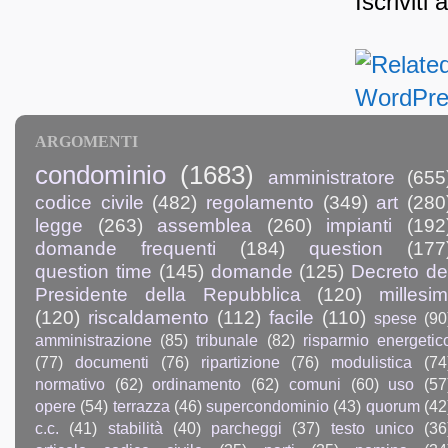
Iscriviti 
ARGOMENTI
condominio
(1683)
amministratore
(655
codice civile
(482)
regolamento
(349)
art
(280
legge
(263)
assemblea
(260)
impianti
(192
domande frequenti
(184)
question
(177
question time
(145)
domande
(125)
Decreto de
Presidente della Repubblica
(120)
millesim
(120)
riscaldamento
(112)
facile
(110)
spese
(90
amministrazione
(85)
tribunale
(82)
risparmio energetic
(77)
documenti
(76)
ripartizione
(76)
modulistica
(74
normativo
(62)
ordinamento
(62)
comuni
(60)
uso
(57
opere
(54)
terrazza
(46)
supercondominio
(43)
quorum
(42
c.c.
(41)
stabilità
(40)
parcheggi
(37)
testo unico
(36