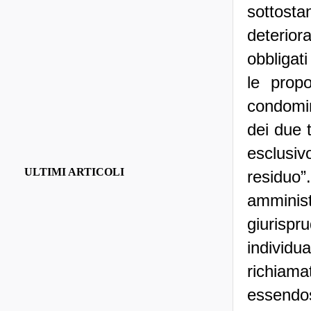
sottostan
deterior
obbligat
le propo
condomini
dei due t
esclusivo
ULTIMI ARTICOLI
residuo
amminist
giurisp
individu
richiama
essendos