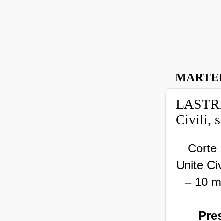
MARTED
LASTRIC
Civili, 
Corte 
Unite Civ
– 10 m
Pres