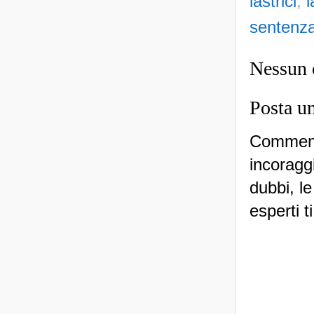
lastrici
,
l
sentenz
Nessun
Posta u
Commenti
incoraggi
dubbi, le
esperti t