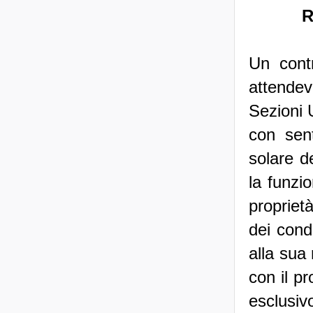
R
Un contr
attende
Sezioni 
con sent
solare d
la funzi
proprietà
dei cond
alla sua 
con il pr
esclusi