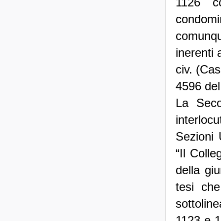
1126 co
condomi
comunque
inerenti 
civ. (Ca
4596 del
La Seconda Sezione civile della Corte, con la ordinanza interlocutoria n. 13526 del 2014, ha rimesso la questione alle Sezioni Unite, sollevando diverse perplessità e in particolare: “Il Collegio ha condiviso gli orientamenti critici della dottrina e della giurisprudenza discordante e ha ritenuto condivisibile la tesi che sostiene la responsabilità ex art. 2051 cod. civ., sottolineando, in particolare, l’indebita applicazione degli artt. 1123 e 1126 cod. civ., che vengono interpretati dalla sentenza del 1997, non più come norme che disciplinano la ripartizione delle spese interne, ma come fonti da cui scaturiscono le obbligazioni propter rem. Nell’ordinanza interlocutoria vengono individuati i seguenti passaggi qualificanti dell’orientamento criticato delle S.U. del 1997: 1. l’esclusione, in via di principio, che la responsabilità per danni prodotti nell’appartamento sottostante dalle infiltrazioni d’acqua provenienti dal lastrico solare per difetto di manutenzione si ricolleghi al disposto dell’art. 2051 cod. civ.; 2. l’affermazione che “dall’art. 1123 e dall’art. 1126 cod. civ. discendono obbligazioni poste dalla legge a carico ed a favore dei condomini dell’edificio, da qualificare come obbligazioni propter rem di cui i partecipanti al condominio sono ad un tempo soggetti attivi e soggetti passivi”; 3. la deduzione da tali premesse che “le obbligazioni reali di conservazio