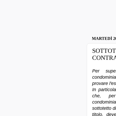
MARTEDÌ 2
SOTTOT
CONTR
Per supe
condominia
provare l'es
In particol
che, per
condomini
sottotetto d
titolo, dev