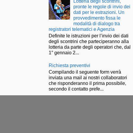
Lotteria degli scontrini,
pronte le regole di invio dei
dati per le estrazioni. Un
provvedimento fissa le
modalità di dialogo tra
registratori telematici e Agenzia
Definite le istruzioni per l’invio dei dati
degli scontrini che parteciperanno alla
lotteria da parte degli operatori che, dal
1° gennaio 2...
Richiesta preventivi
Compilando il seguente form verrà
inviata una mail ai nostri collaboratori
che risponderanno il prima possibile,
secondo il contatto prefe...