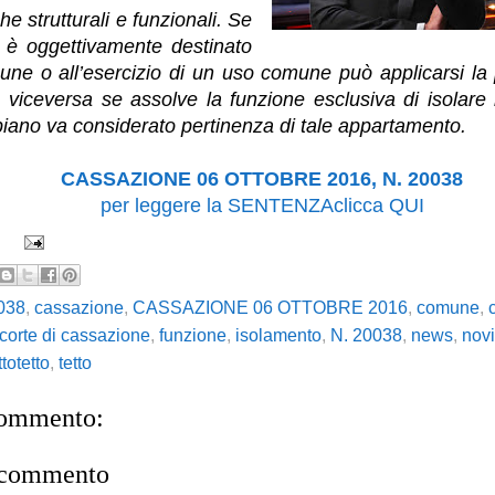
che strutturali e funzionali. Se
to è oggettivamente destinato
une o all’esercizio di un uso comune può applicarsi la
viceversa se assolve la funzione esclusiva di isolare
 piano va considerato pertinenza di tale appartamento.
CASSAZIONE 06 OTTOBRE 2016, N. 20038
per leggere la SENTENZAclicca QUI
038
,
cassazione
,
CASSAZIONE 06 OTTOBRE 2016
,
comune
,
corte di cassazione
,
funzione
,
isolamento
,
N. 20038
,
news
,
novi
ttotetto
,
tetto
commento:
 commento