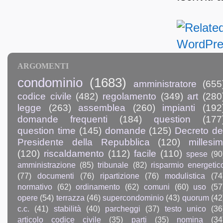
ARGOMENTI
condominio
(1683)
amministratore
(655
codice civile
(482)
regolamento
(349)
art
(280
legge
(263)
assemblea
(260)
impianti
(192
domande frequenti
(184)
question
(177
question time
(145)
domande
(125)
Decreto de
Presidente della Repubblica
(120)
millesim
(120)
riscaldamento
(112)
facile
(110)
spese
(90
amministrazione
(85)
tribunale
(82)
risparmio energetic
(77)
documenti
(76)
ripartizione
(76)
modulistica
(74
normativo
(62)
ordinamento
(62)
comuni
(60)
uso
(57
opere
(54)
terrazza
(46)
supercondominio
(43)
quorum
(42
c.c.
(41)
stabilità
(40)
parcheggi
(37)
testo unico
(36
articolo codice civile
(35)
parti
(35)
nomina
(34