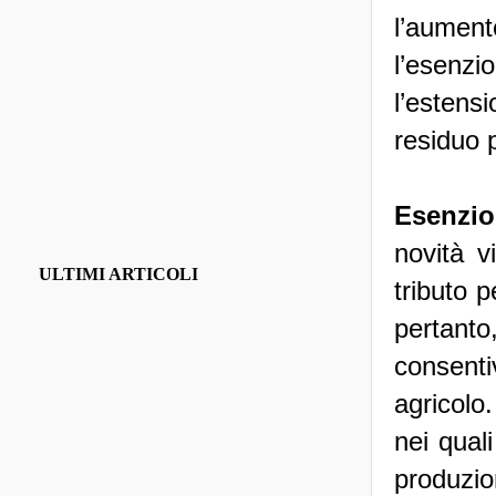
l’aument
l’esenzi
l’estens
residuo 
Esenzio
novità v
ULTIMI ARTICOLI
tributo p
pertant
consenti
agricolo
nei quali
produzion