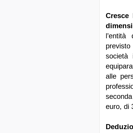
Cresce 
dimensi
l’entità
previsto
società
equiparat
alle per
professi
seconda 
euro, di
Deduzio