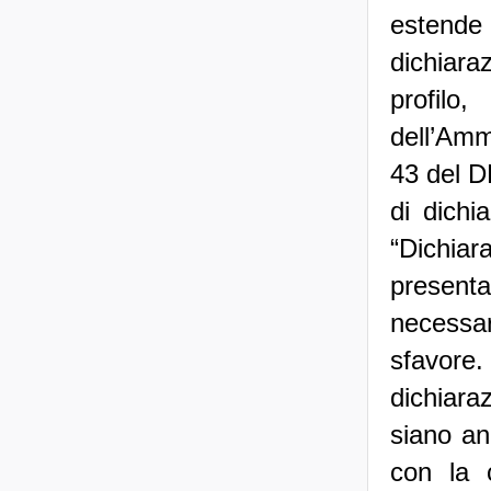
estende 
dichiara
profil
dell’Ammi
43 del D
di dichi
“Dichiar
present
necessar
sfavore
dichiaraz
siano an
con la 