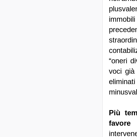
plusval
immobi
precede
straord
contabil
“oneri d
voci già
eliminat
minusval
Più tem
favore 
interven