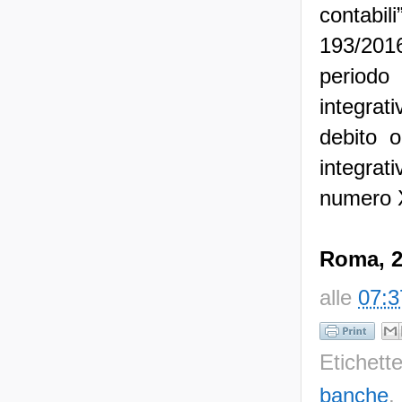
contabil
193/2016
periodo
integrat
debito o
integrat
numero X
Roma, 2
alle
07:3
Etichett
banche
,