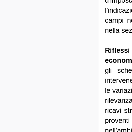
d’impos
l’indica
campi ne
nella sez
Riflessi
econom
gli sch
interven
le varia
rilevanza
ricavi st
proventi
nell’am