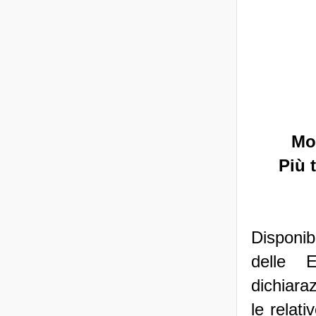
Mod
Più 
Disponib
delle E
dichiara
le relat