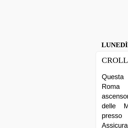
LUNEDÌ
CROLLA
Questa m
Roma 
ascenso
delle 
pres
Assicur