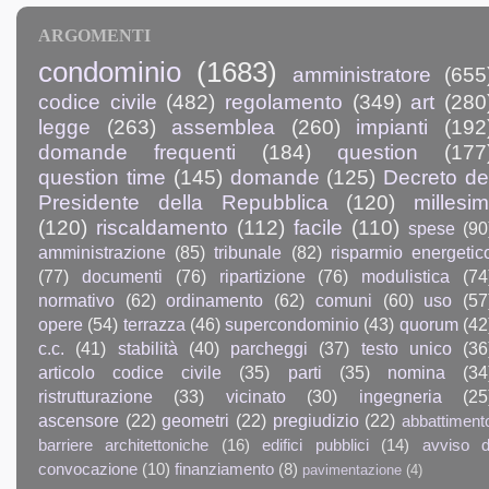
ARGOMENTI
condominio
(1683)
amministratore
(655
codice civile
(482)
regolamento
(349)
art
(280
legge
(263)
assemblea
(260)
impianti
(192
domande frequenti
(184)
question
(177
question time
(145)
domande
(125)
Decreto de
Presidente della Repubblica
(120)
millesim
(120)
riscaldamento
(112)
facile
(110)
spese
(90
amministrazione
(85)
tribunale
(82)
risparmio energetic
(77)
documenti
(76)
ripartizione
(76)
modulistica
(74
normativo
(62)
ordinamento
(62)
comuni
(60)
uso
(57
opere
(54)
terrazza
(46)
supercondominio
(43)
quorum
(42
c.c.
(41)
stabilità
(40)
parcheggi
(37)
testo unico
(36
articolo codice civile
(35)
parti
(35)
nomina
(34
ristrutturazione
(33)
vicinato
(30)
ingegneria
(25
ascensore
(22)
geometri
(22)
pregiudizio
(22)
abbattiment
barriere architettoniche
(16)
edifici pubblici
(14)
avviso d
convocazione
(10)
finanziamento
(8)
pavimentazione
(4)