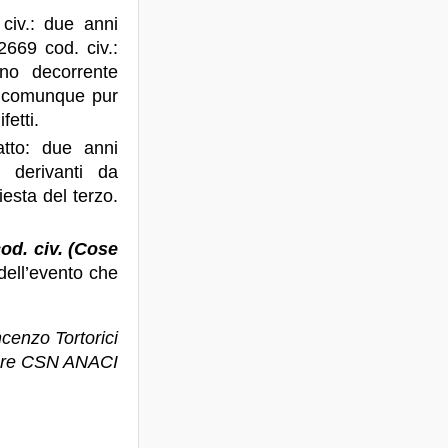
civ.: due anni
2669 cod. civ.:
nno decorrente
to comunque pur
fetti.
ratto: due anni
i derivanti da
iesta del terzo.
 cod. civ. (Cose
 dell’evento che
ncenzo Tortorici
tore CSN ANACI