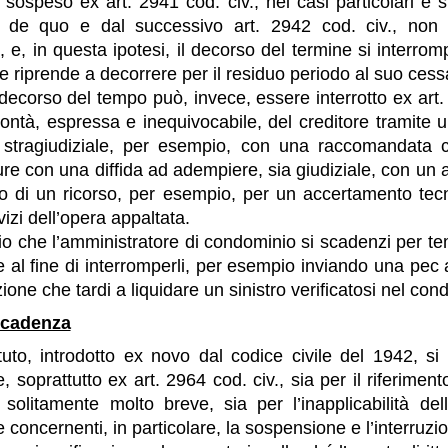
sospeso ex art. 2941 cod. civ., nei casi particolari e sp
lo de quo e dal successivo art. 2942 cod. civ., non r
 e, in questa ipotesi, il decorso del termine si interromp
 e riprende a decorrere per il residuo periodo al suo cess
o decorso del tempo può, invece, essere interrotto ex art.
ontà, espressa e inequivocabile, del creditore tramite 
 stragiudiziale, per esempio, con una raccomandata c
ure con una diffida ad adempiere, sia giudiziale, con un a
to di un ricorso, per esempio, per un accertamento tec
vizi dell’opera appaltata.
o che l’amministratore di condominio si scadenzi per tem
e al fine di interromperli, per esempio inviando una pec
ione che tardi a liquidare un sinistro verificatosi nel con
ecadenza
tuto, introdotto ex novo dal codice civile del 1942, si 
, soprattutto ex art. 2964 cod. civ., sia per il riferiment
solitamente molto breve, sia per l’inapplicabilità del
 concernenti, in particolare, la sospensione e l’interruzio