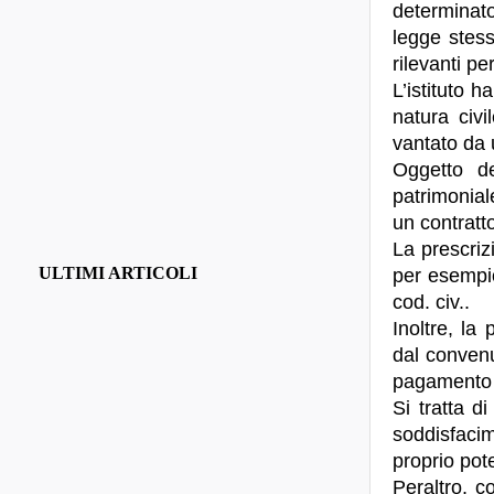
determinat
legge stessa
rilevanti pe
L’istituto h
natura civi
vantato da 
Oggetto de
patrimonial
un contratt
La prescrizi
ULTIMI ARTICOLI
per esempio
cod. civ..
Inoltre, la
dal convenu
pagamento d
Si tratta d
soddisfaci
proprio pote
Peraltro, c