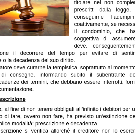
titolare nel non compie
prescritti dalla legge,
conseguirne l’adempi
coattivamente, se necess
Il condominio, che h
soggettiva di assumere
deve, conseguentemen
ione il decorrere del tempo per evitare di sentir
e o la decadenza del suo diritto.
atore deve curarne la tempistica, soprattutto al momento
di consegne, informando subito il subentrante del
cadenze dei termini, che debbano essere interrotti, forne
ocumentazione.
escrizione
re, al fine di non tenere obbligati all’infinito i debitori pe
o di fare, ovvero non fare, ha previsto un’estinzione dei
lice modalità: prescrizione e decadenza.
scrizione si verifica allorché il creditore non lo eserci