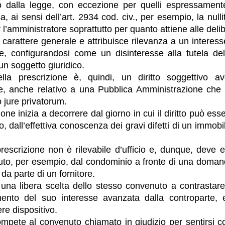
o dalla legge, con eccezione per quelli espressamente 
, ai sensi dell’art. 2934 cod. civ., per esempio, la nullit
r l’amministratore soprattutto per quanto attiene alle delib
a carattere generale e attribuisce rilevanza a un interess
le, configurandosi come un disinteresse alla tutela del 
un soggetto giuridico.
lla prescrizione è, quindi, un diritto soggettivo av
e, anche relativo a una Pubblica Amministrazione che 
o jure privatorum.
one inizia a decorrere dal giorno in cui il diritto può esse
, dall’effettiva conoscenza dei gravi difetti di un immobi
 prescrizione non è rilevabile d’ufficio e, dunque, deve 
to, per esempio, dal condominio a fronte di una domand
a parte di un fornitore.
i una libera scelta dello stesso convenuto a contrastare 
mento del suo interesse avanzata dalla controparte, 
re dispositivo.
ompete al convenuto chiamato in giudizio per sentirsi 