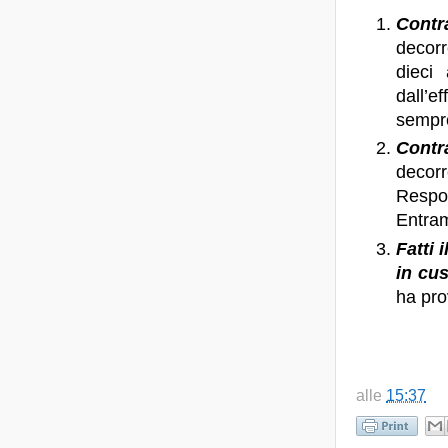
Contr
decorr
dieci
dall’e
sempre
Contr
decor
Respon
Entramb
Fatti 
in cus
ha pro
alle
15:37