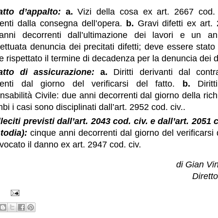
atto d’appalto:
a.
Vizi della cosa ex art. 2667 cod. 
enti dalla consegna dell’opera.
b.
Gravi difetti ex art. 
 anni decorrenti dall’ultimazione dei lavori e un a
ffettuata denuncia dei precitati difetti; deve essere sta
 rispettato il termine di decadenza per la denuncia dei di
atto di assicurazione:
a.
Diritti derivanti dal cont
renti dal giorno del verificarsi del fatto.
b.
Diritt
sabilità Civile: due anni decorrenti dal giorno della rich
i i casi sono disciplinati dall’art. 2952 cod. civ..
illeciti previsti dall’art. 2043 cod. civ. e dall’art. 2051
todia):
cinque anni decorrenti dal giorno del verificarsi
vocato il danno ex art. 2947 cod. civ.
di Gian Vi
Diret