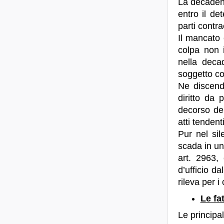
La decadenza
entro il de
parti contra
Il mancato 
colpa non i
nella deca
soggetto con
Ne discend
diritto da 
decorso del
atti tenden
Pur nel sil
scada in un 
art. 2963,
d’ufficio d
rileva per i
Le fa
Le principa