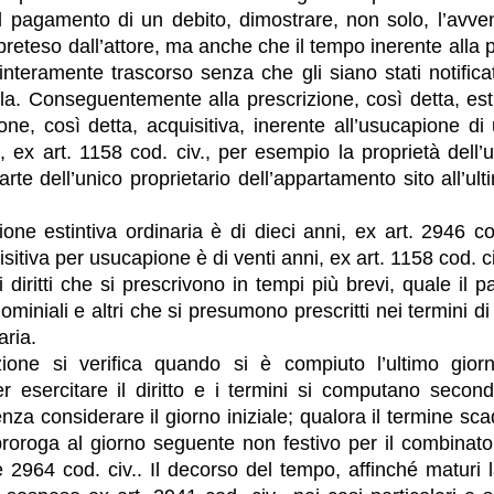
 pagamento di un debito, dimostrare, non solo, l’avve
 preteso dall’attore, ma anche che il tempo inerente alla 
interamente trascorso senza che gli siano stati notificati
la. Conseguentemente alla prescrizione, così detta, esti
ione, così detta, acquisitiva, inerente all’usucapione di 
, ex art. 1158 cod. civ., per esempio la proprietà dell’
arte dell’unico proprietario dell’appartamento sito all’ul
ione estintiva ordinaria è di dieci anni, ex art. 2946 co
sitiva per usucapione è di venti anni, ex art. 1158 cod. c
i diritti che si prescrivono in tempi più brevi, quale il
miniali e altri che si presumono prescritti nei termini di
aria.
zione si verifica quando si è compiuto l’ultimo gior
r esercitare il diritto e i termini si computano second
za considerare il giorno iniziale; qualora il termine sca
 proroga al giorno seguente non festivo per il combinato
e 2964 cod. civ.. Il decorso del tempo, affinché maturi l