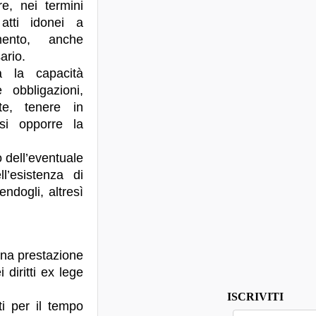
re, nei termini
 atti idonei a
mento, anche
ario.
a la capacità
 obbligazioni,
te, tenere in
si opporre la
 dell’eventuale
l’esistenza di
ndogli, altresì
r una prestazione
 diritti ex lege
ISCRIVITI
ti per il tempo