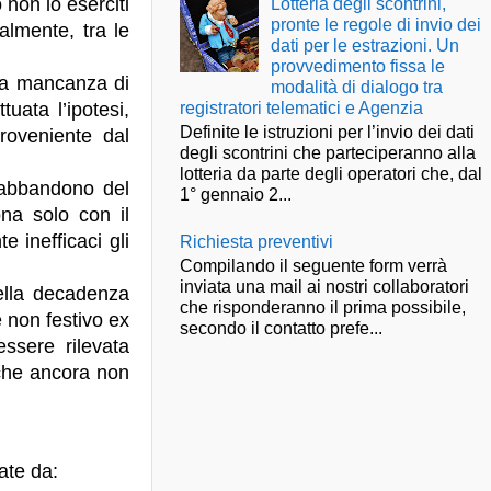
 non lo eserciti
Lotteria degli scontrini,
pronte le regole di invio dei
ualmente, tra le
dati per le estrazioni. Un
provvedimento fissa le
 la mancanza di
modalità di dialogo tra
registratori telematici e Agenzia
uata l’ipotesi,
Definite le istruzioni per l’invio dei dati
roveniente dal
degli scontrini che parteciperanno alla
lotteria da parte degli operatori che, dal
 abbandono del
1° gennaio 2...
ona solo con il
 inefficaci gli
Richiesta preventivi
Compilando il seguente form verrà
inviata una mail ai nostri collaboratori
della decadenza
che risponderanno il prima possibile,
e non festivo ex
secondo il contatto prefe...
ssere rilevata
. che ancora non
ate da: