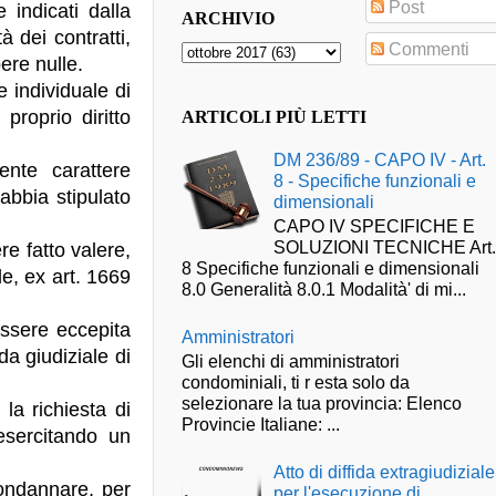
Post
indicati dalla
ARCHIVIO
à dei contratti,
Commenti
ere nulle.
e individuale di
proprio diritto
ARTICOLI PIÙ LETTI
DM 236/89 - CAPO IV - Art.
ente carattere
8 - Specifiche funzionali e
abbia stipulato
dimensionali
CAPO IV SPECIFICHE E
SOLUZIONI TECNICHE Art
re fatto valere,
8 Specifiche funzionali e dimensionali
le, ex art. 1669
8.0 Generalità 8.0.1 Modalità' di mi...
essere eccepita
Amministratori
a giudiziale di
Gli elenchi di amministratori
condominiali, ti r esta solo da
selezionare la tua provincia: Elenco
la richiesta di
Provincie Italiane: ...
esercitando un
Atto di diffida extragiudiziale
condannare, per
per l'esecuzione di