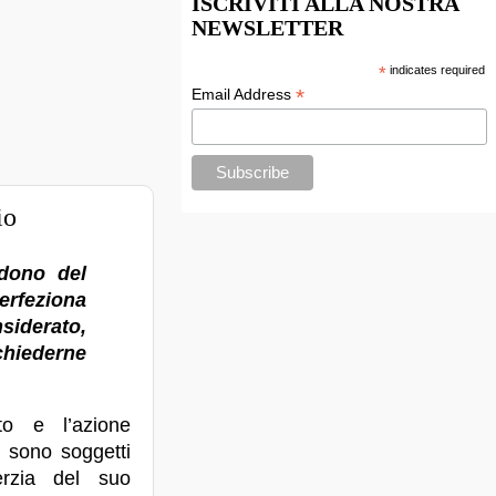
ISCRIVITI ALLA NOSTRA
NEWSLETTER
*
indicates required
*
Email Address
io
ndono del
perfeziona
iderato,
chiederne
tto e l’azione
e, sono soggetti
erzia del suo