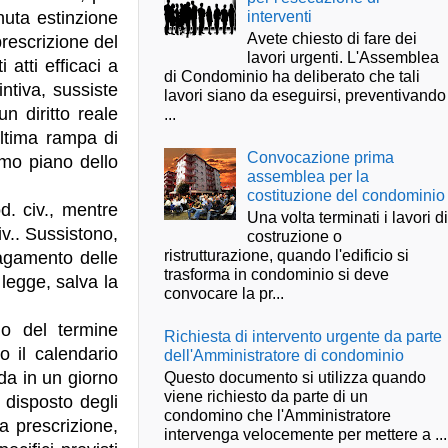
interventi
nuta estinzione
Avete chiesto di fare dei
prescrizione del
lavori urgenti. L'Assemblea
 atti efficaci a
di Condominio ha deliberato che tali
ntiva, sussiste
lavori siano da eseguirsi, preventivando
un diritto reale
...
ultima rampa di
Convocazione prima
timo piano dello
assemblea per la
costituzione del condominio
d. civ., mentre
Una volta terminati i lavori d
iv.. Sussistono,
costruzione o
ristrutturazione, quando l'edificio si
 pagamento delle
trasforma in condominio si deve
 legge, salva la
convocare la pr...
no del termine
Richiesta di intervento urgente da parte
o il calendario
dell'Amministratore di condominio
Questo documento si utilizza quando
da in un giorno
viene richiesto da parte di un
 disposto degli
condomino che l'Amministratore
a prescrizione,
intervenga velocemente per mettere a ...