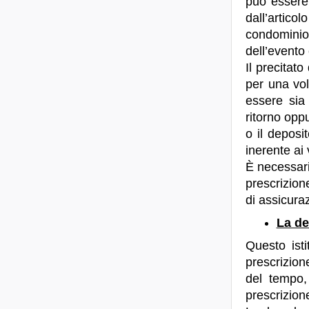
può essere 
dall’artico
condominio,
dell’evento
Il precitat
per una vol
essere sia
ritorno opp
o il deposi
inerente ai 
È necessari
prescrizion
di assicuraz
La d
Questo isti
prescrizione
del tempo, 
prescrizione