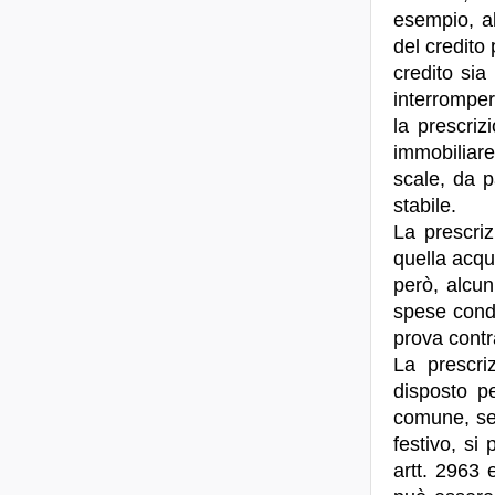
esempio, al
del credito
credito sia 
interromper
la prescriz
immobiliare
scale, da p
stabile.
La prescriz
quella acqui
però, alcun
spese condo
prova contr
La prescri
disposto pe
comune, sen
festivo, si
artt. 2963 