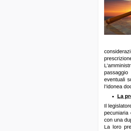
consideraz
prescrizion
L’amministr
passaggio 
eventuali s
l’idonea d
La pr
Il legislato
pecuniaria 
con una dup
La loro pre