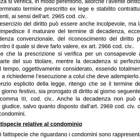
 si verifica, in modo perentorio, allorché l’avente diritto
terminato termine prescritto ex lege e stabilito contratt
enti, ai sensi dell’art. 2965 cod. civ..
esercizio del diritto può essere anche incolpevole, ma
mpedisce il maturare del termine di decadenza, eccett
denza convenzionale, del riconoscimento del diritto p
tro il quale si deve farlo valere, ex art. 2966 cod. civ..
e che la prescrizione si verifica per un consapevole
parte del suo titolare, mentre la decadenza si perfezi
 tempo, oggettivamente considerato, essendo totalmente
ti a richiederne l’esecuzione a colui che deve adempierlo.
enzio esplicito della legge, ritengo che se il termine 
giorno festivo, sia prorogato di diritto al giorno seguent
 comma III, cod. civ.. Anche la decadenza non può e
al giudice, salvo quanto disposto dall’art. 2969 cod. civ
 condomini.
ttispecie relative al condominio
li fattispecie che riguardano i condomini sono rappresent