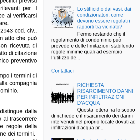
ecifici previsti
ilevanti per il
Lo stillicidio dai vasi, dai
condizionatori, come
e al verificarsi
devono essere regolati i
are.
rapporti tra vicinato?
 2943 cod. civ.,
Fermo restando che il
un atto che può
regolamento di condominio può
on ricevuta di
prevedere delle limitazioni stabilendo
regole minime quali ad esempio
tto di citazione
l’utilizzo de...
nico preventivo
Contattaci
po i termini di
 alla compagnia
RICHIESTA
dominio.
RISARCIMENTO DANNI
PER INFILTRAZIONI
D'ACQUA
Questa lettera ha lo scopo
distingue dalla
di richiedere il risarcimento dei danni
o al trascorrere
intervenuti nel proprio locale dovuti ad
le regole della
infiltrazioni d'acqua pr...
ne dei termini.