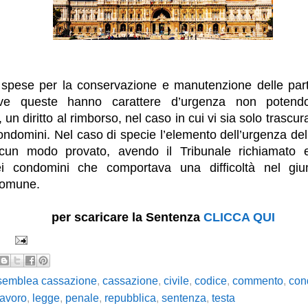
o spese per la conservazione e manutenzione delle par
ove queste hanno carattere d’urgenza non potend
 un diritto al rimborso, nel caso in cui vi sia solo trascu
 condomini. Nel caso di specie l’elemento dell’urgenza de
lcun modo provato, avendo il Tribunale richiamato 
dei condomini che comportava una difficoltà nel g
comune.
per scaricare la Sentenza
CLICCA QUI
semblea cassazione
,
cassazione
,
civile
,
codice
,
commento
,
con
lavoro
,
legge
,
penale
,
repubblica
,
sentenza
,
testa