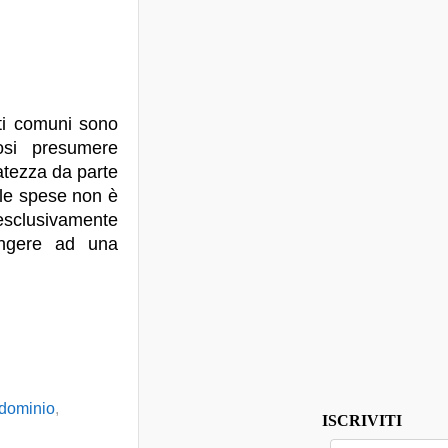
ti comuni sono
osi presumere
ratezza da parte
lle spese non è
esclusivamente
iungere ad una
dominio
,
ISCRIVITI