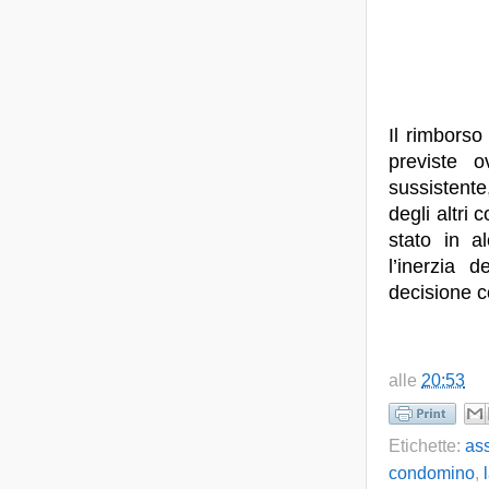
Il rimbors
previste 
sussistente,
degli altri
stato in a
l’inerzia 
decisione 
alle
20:53
Etichette:
as
condomino
,