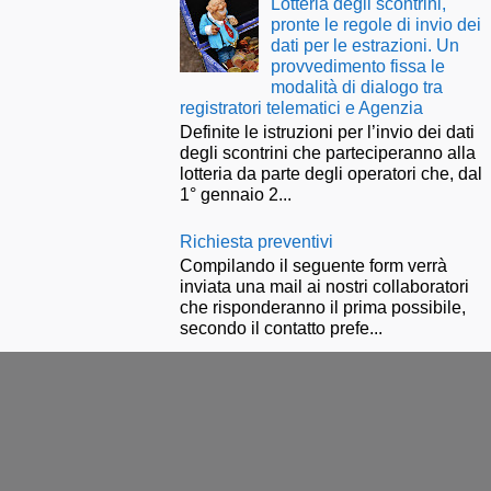
Lotteria degli scontrini,
pronte le regole di invio dei
dati per le estrazioni. Un
provvedimento fissa le
modalità di dialogo tra
registratori telematici e Agenzia
Definite le istruzioni per l’invio dei dati
degli scontrini che parteciperanno alla
lotteria da parte degli operatori che, dal
1° gennaio 2...
Richiesta preventivi
Compilando il seguente form verrà
inviata una mail ai nostri collaboratori
che risponderanno il prima possibile,
secondo il contatto prefe...