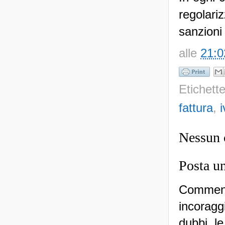
regolariz
sanzioni 
alle
21:0
Etichett
fattura
,
i
Nessun
Posta u
Commenti
incoraggi
dubbi, le