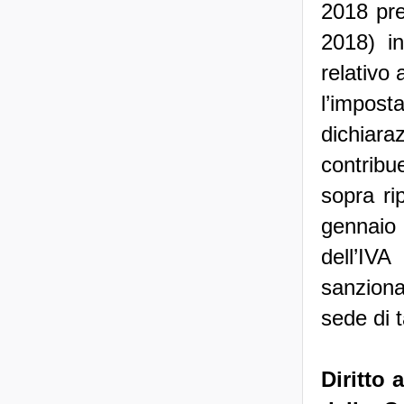
2018 pre
2018) in
relativo 
l’impos
dichiara
contribu
sopra ri
gennaio 
dell’IV
sanziona
sede di t
Diritto 