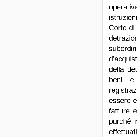
operativ
istruzion
Corte di 
detrazion
subordin
d’acquist
della de
beni e 
registra
essere es
fatture 
purché r
effettua