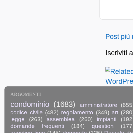
Post più
Iscriviti 
ARGOMENTI
condominio
(1683)
amministratore
(655
codice civile
(482)
regolamento
(349)
art
(280
legge
(263)
assemblea
(260)
impianti
(192
domande frequenti
(184)
question
(177
question time
(145)
domande
(125)
Decreto de