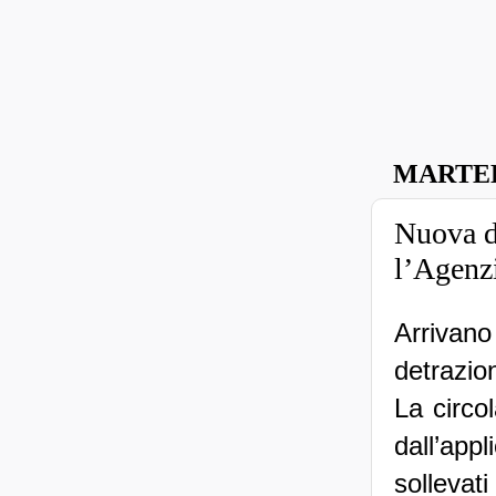
MARTED
Nuova di
l’Agenzi
Arrivan
detrazio
La circol
dall’app
sollevat