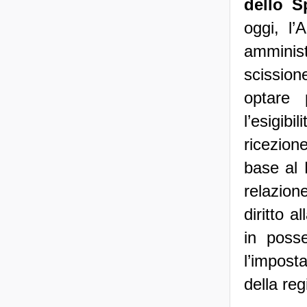
dello S
oggi, l’
amminis
scission
optare p
l’esigi
ricezion
base al 
relazion
diritto 
in poss
l’impost
della reg