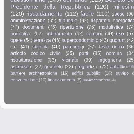
Presidente della Repubblica
(120)
millesim
(120)
riscaldamento
(112)
facile
(110)
spese
(90
amministrazione
(85)
tribunale
(82)
risparmio energetic
(77)
documenti
(76)
ripartizione
(76)
modulistica
(74
normativo
(62)
ordinamento
(62)
comuni
(60)
uso
(57
opere
(54)
terrazza
(46)
supercondominio
(43)
quorum
(42
c.c.
(41)
stabilità
(40)
parcheggi
(37)
testo unico
(36
articolo codice civile
(35)
parti
(35)
nomina
(34
ristrutturazione
(33)
vicinato
(30)
ingegneria
(25
ascensore
(22)
geometri
(22)
pregiudizio
(22)
abbattiment
barriere architettoniche
(16)
edifici pubblici
(14)
avviso d
convocazione
(10)
finanziamento
(8)
pavimentazione
(4)