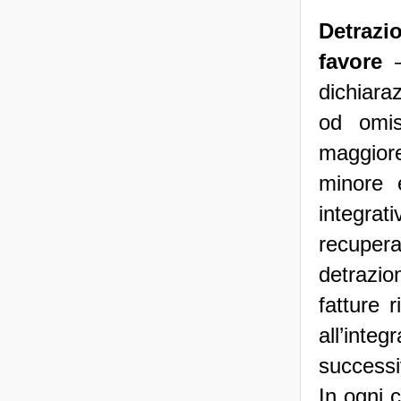
Detrazi
favore
dichiara
od omis
maggiore
minore e
integrat
recuperar
detrazio
fatture 
all’int
successi
In ogni 