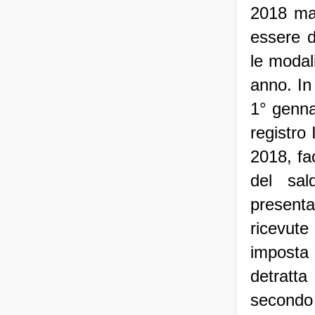
2018 ma 
essere d
le modali
anno. In 
1° genna
registro 
2018, fa
del sal
presenta
ricevute
imposta 
detratt
secondo 