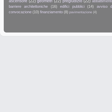
ascensore
(22)
geometri
(22)
pregiudizio
(22)
abbattiment
barriere architettoniche
(16)
edifici pubblici
(14)
avviso d
convocazione
(10)
finanziamento
(8)
pavimentazione
(4)