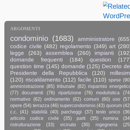
ARGOMENTI
condominio
(1683)
amministratore
(655
codice civile
(482)
regolamento
(349)
art
(280
legge
(263)
assemblea
(260)
impianti
(192
domande frequenti
(184)
question
(177
question time
(145)
domande
(125)
Decreto de
Presidente della Repubblica
(120)
millesim
(120)
riscaldamento
(112)
facile
(110)
spese
(90
amministrazione
(85)
tribunale
(82)
risparmio energetic
(77)
documenti
(76)
ripartizione
(76)
modulistica
(74
normativo
(62)
ordinamento
(62)
comuni
(60)
uso
(57
opere
(54)
terrazza
(46)
supercondominio
(43)
quorum
(42
c.c.
(41)
stabilità
(40)
parcheggi
(37)
testo unico
(36
articolo codice civile
(35)
parti
(35)
nomina
(34
ristrutturazione
(33)
vicinato
(30)
ingegneria
(25