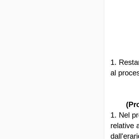
1. Restan
al proce
(Pr
1. Nel p
relative 
dall'erar