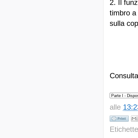
2. Il fun
timbro a
sulla cop
Consulta
alle
13:2
Etichett