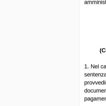
amministr
(C
1. Nel c
sentenza
provvedi
documenti
pagament