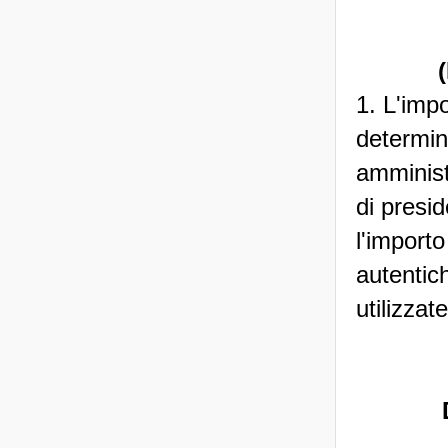
1. L'imp
determina
amministr
di presi
l'importo
autentic
utilizzate