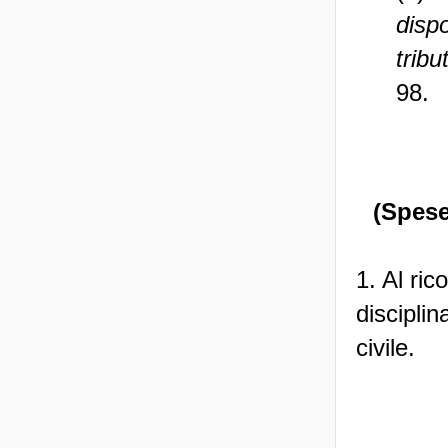
dispo
tribu
98.
(Spese
1. Al ric
disciplin
civile.