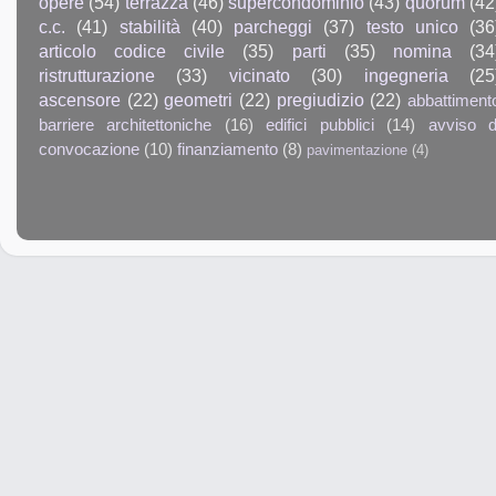
opere
(54)
terrazza
(46)
supercondominio
(43)
quorum
(42
c.c.
(41)
stabilità
(40)
parcheggi
(37)
testo unico
(36
articolo codice civile
(35)
parti
(35)
nomina
(34
ristrutturazione
(33)
vicinato
(30)
ingegneria
(25
ascensore
(22)
geometri
(22)
pregiudizio
(22)
abbattiment
barriere architettoniche
(16)
edifici pubblici
(14)
avviso d
convocazione
(10)
finanziamento
(8)
pavimentazione
(4)