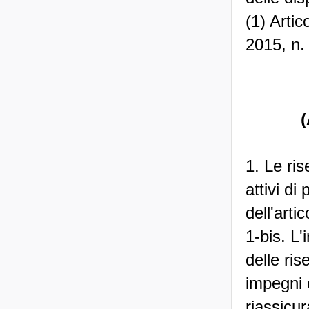
(1) Arti
2015, n.
(
1. Le ris
attivi di
dell'arti
1-bis. L'
delle ri
impegni e
riassicu