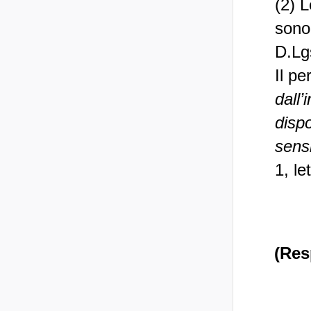
(2) 
sono 
D.Lg
Il pe
dall’
dispo
sens
1, le
(Res