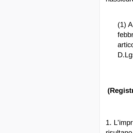
(1) A
febb
artic
D.Lg
(Regist
1. L'imp
risultano