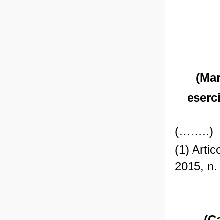
(Mar
eserci
(……..)
(1) Arti
2015, n.
(C