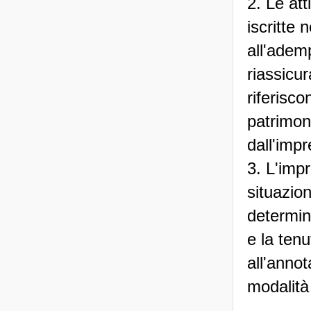
2. Le att
iscritte 
all'adem
riassicur
riferisco
patrimoni
dall'impr
3. L'imp
situazion
determin
e la tenu
all'annot
modalità