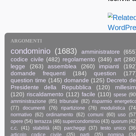
ARGOMENTI
condominio
(1683)
amministratore
(655
codice civile
(482)
regolamento
(349)
art
(280
legge
(263)
assemblea
(260)
impianti
(192
domande frequenti
(184)
question
(177
question time
(145)
domande
(125)
Decreto de
Presidente della Repubblica
(120)
millesim
(120)
riscaldamento
(112)
facile
(110)
spese
(90
amministrazione
(85)
tribunale
(82)
risparmio energetic
(77)
documenti
(76)
ripartizione
(76)
modulistica
(74
normativo
(62)
ordinamento
(62)
comuni
(60)
uso
(57
opere
(54)
terrazza
(46)
supercondominio
(43)
quorum
(42
c.c.
(41)
stabilità
(40)
parcheggi
(37)
testo unico
(36
articolo codice civile
(35)
parti
(35)
nomina
(34