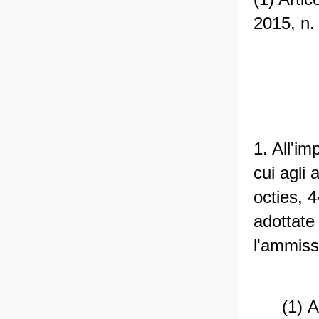
2015, n.
1. All'im
cui agli 
octies, 
adottate
l'ammissi
(1) A