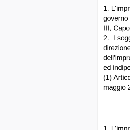
1. L'impr
governo s
III, Capo
2. I sog
direzione
dell'impr
ed indipe
(1) Artic
maggio 2
1. L'impr