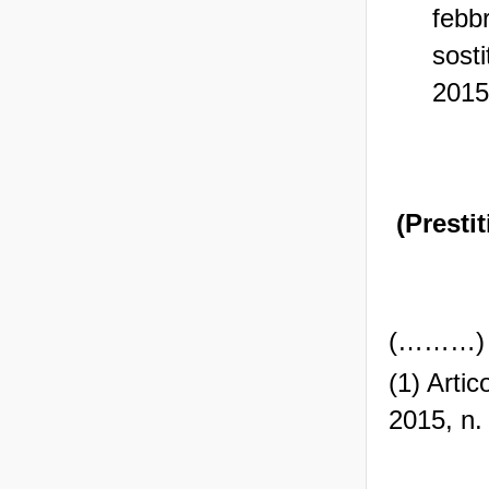
febb
sost
2015
(Prestit
(………)
(1) Arti
2015, n.