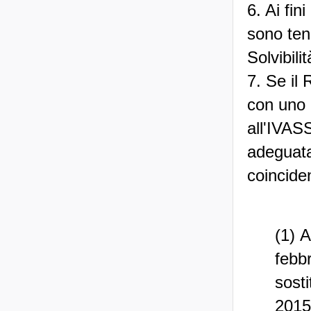
6. Ai fin
sono tenu
Solvibili
7. Se il
con uno d
all'IVAS
adeguatam
coincide
(1) A
febb
sost
2015