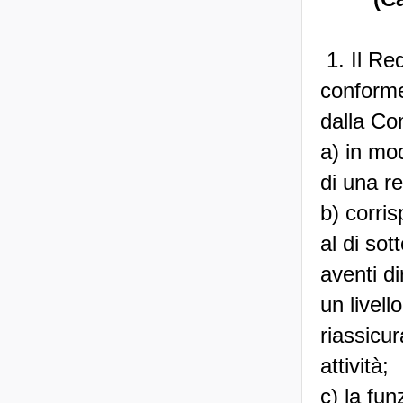
1. Il Re
conforme
dalla Co
a) in mod
di una re
b) corri
al di sot
aventi di
un livell
riassicu
attività;
c) la fun