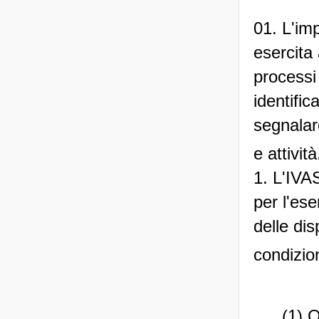
01. L'imp
esercita 
processi 
identific
segnalare
e attività
1. L'IVA
per l'ese
delle dis
condizion
(1) Q