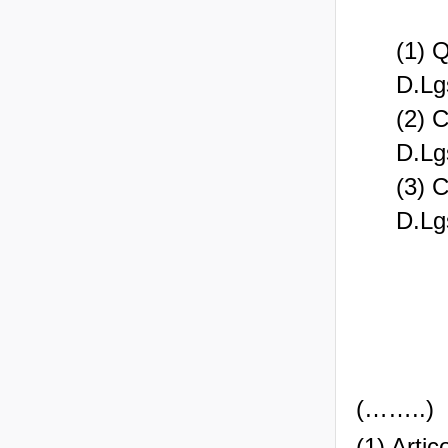
(1) Q
D.Lg
(2) C
D.Lg
(3) C
D.Lg
(……..)
(1) Arti