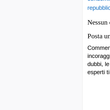
repubbli
Nessun
Posta u
Commenti
incoraggi
dubbi, le
esperti t