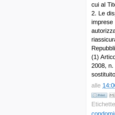
cui al Tit
2. Le di
imprese a
autorizza
riassicur
Repubbli
(1) Artic
2008, n.
sostitui
alle
14:0
Etichett
condomi