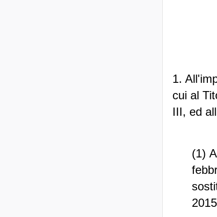
1. All'im
cui al Ti
III, ed al
(1) A
febb
sost
2015