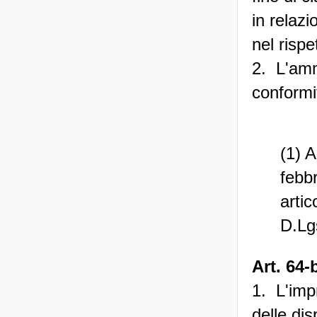
in relazi
nel rispe
2. L'amm
conformit
(1) A
febb
artic
D.Lg
Art. 64-
1. L'impr
delle dis