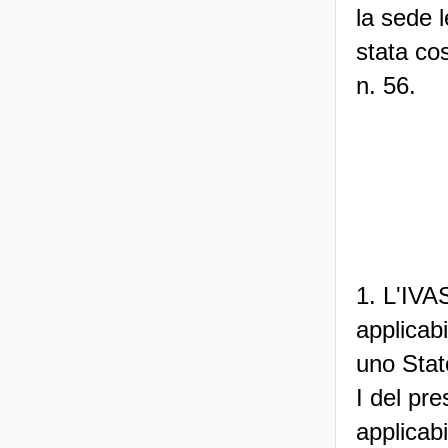
la sede 
stata cos
n. 56.
1. L'IVA
applicabi
uno Stato
I del pre
applicabi