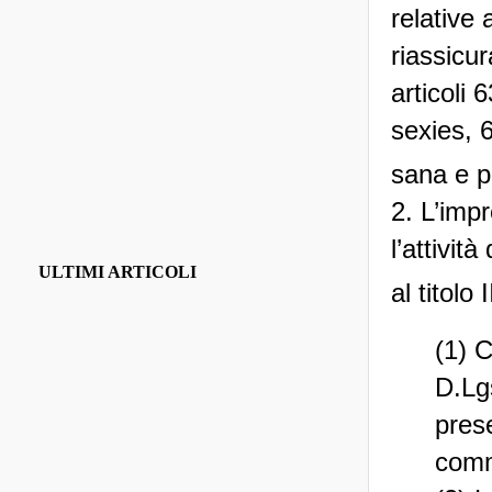
relative 
riassicur
articoli 
sexies, 
sana e p
2. L’imp
l’attivit
ULTIMI ARTICOLI
al titolo I
(1) C
D.Lg
prese
comm