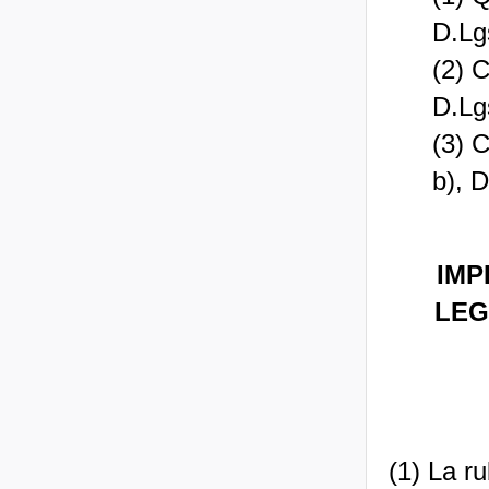
D.Lg
(2) 
D.Lg
(3) C
b), 
IMP
LEG
(1) La ru