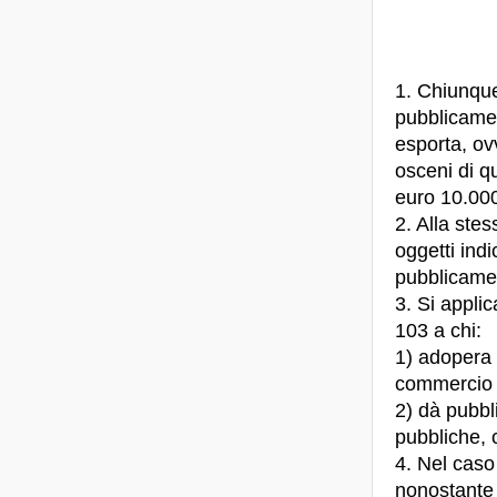
1. Chiunque
pubblicament
esporta, ovv
osceni di q
euro 10.000
2. Alla ste
oggetti ind
pubblicame
3. Si applic
103 a chi:
1) adopera q
commercio de
2) dà pubbli
pubbliche, 
4. Nel caso
nonostante i