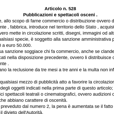
Articolo n. 528
Pubblicazioni e spettacoli osceni .
, allo scopo di farne commercio o distribuzione ovvero di
e , fabbrica, introduce nel territorio dello Stato , acquis
ero mette in circolazione scritti, disegni, immagini od altr
ualsiasi specie, è soggetto alla sanzione amministrativa 
 a euro 50.000.
ssa sanzione soggiace chi fa commercio, anche se clandes
icati nella disposizione precedente, ovvero li distribuisce
nte .
ano la reclusione da tre mesi a tre anni e la multa non in
ualsiasi mezzo di pubblicità atto a favorire la circolazion
gli oggetti indicati nella prima parte di questo articolo;
ci spettacoli teatrali o cinematografici, ovvero audizioni o
che abbiano carattere di oscenità.
 preveduto dal numero 2, la pena è aumentata se il fat
l divieto dell'Autorità.