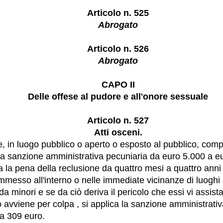
Articolo n. 525
Abrogato
Articolo n. 526
Abrogato
CAPO II
Delle offese al pudore e all'onore sessuale
Articolo n. 527
Atti osceni.
, in luogo pubblico o aperto o esposto al pubblico, compi
la sanzione amministrativa pecuniaria da euro 5.000 a e
ca la pena della reclusione da quattro mesi a quattro anni
PUBBLICITÀ
commesso all'interno o nelle immediate vicinanze di luogh
inRead
invented by Teads
da minori e se da ciò deriva il pericolo che essi vi assist
to avviene per colpa , si applica la sanzione amministrati
a 309 euro.