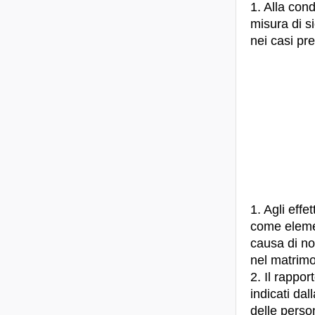
1. Alla con
misura di s
nei casi pre
1. Agli effe
come eleme
causa di non
nel matrimo
2. Il rappor
indicati dal
delle perso