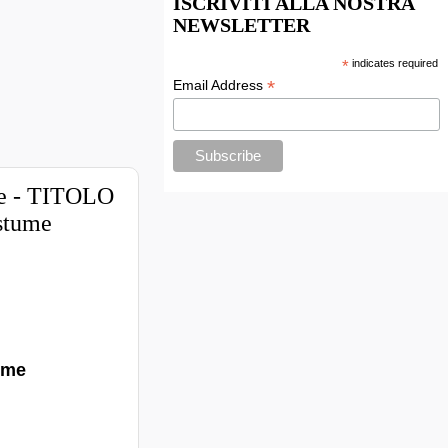
ISCRIVITI ALLA NOSTRA
NEWSLETTER
*
indicates required
*
Email Address
are - TITOLO
ostume
tume