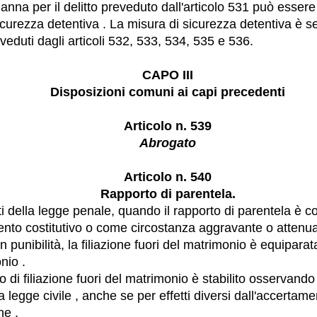
danna per il delitto preveduto dall'articolo 531 può esser
icurezza detentiva . La misura di sicurezza detentiva è 
veduti dagli articoli 532, 533, 534, 535 e 536.
CAPO III
Disposizioni comuni ai capi precedenti
Articolo n. 539
Abrogato
Articolo n. 540
Rapporto di parentela.
tti della legge penale, quando il rapporto di parentela è c
nto costitutivo o come circostanza aggravante o attenu
 punibilità, la filiazione fuori del matrimonio è equiparata
nio .
to di filiazione fuori del matrimonio è stabilito osservando i
la legge civile , anche se per effetti diversi dall'accertame
ne .