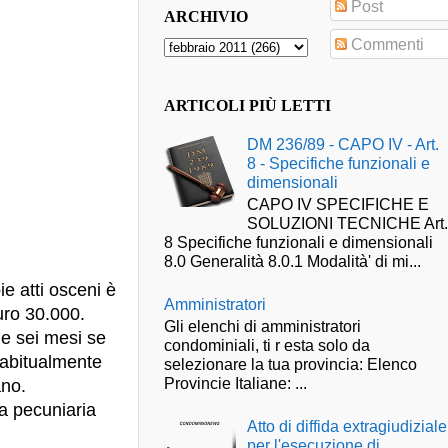
Post
ARCHIVIO
Commenti
ARTICOLI PIÙ LETTI
DM 236/89 - CAPO IV - Art.
8 - Specifiche funzionali e
dimensionali
CAPO IV SPECIFICHE E
SOLUZIONI TECNICHE Art
8 Specifiche funzionali e dimensionali
8.0 Generalità 8.0.1 Modalità' di mi...
e atti osceni è
Amministratori
uro 30.000.
Gli elenchi di amministratori
 e sei mesi se
condominiali, ti r esta solo da
i abitualmente
selezionare la tua provincia: Elenco
Provincie Italiane: ...
ano.
va pecuniaria
Atto di diffida extragiudiziale
per l'esecuzione di