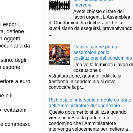
interventi
Avete chiesto di fare dei
lavori urgenti. L'Assemblea
di Condominio ha deliberato che tali
 esporli
lavori siano da eseguirsi, preventivando
ta, detiene,
...
i oggetti
pecuniaria da
Convocazione prima
assemblea per la
costituzione del condominio
tino, degli
Una volta terminati i lavori d
 o espone
costruzione o
ristrutturazione, quando l'edificio si
feriore a euro
trasforma in condominio si deve
convocare la pr...
e o il
Richiesta di intervento urgente da parte
dell'Amministratore di condominio
 recitazioni
Questo documento si utilizza quando
viene richiesto da parte di un
condomino che l'Amministratore
to è commesso
intervenga velocemente per mettere a ...