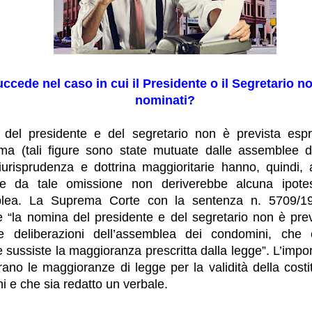
ccede nel caso in cui il Presidente o il Segretario 
nominati?
del presidente e del segretario non è prevista es
ma (tali figure sono state mutuate dalle assemblee de
Giurisprudenza e dottrina maggioritarie hanno, quindi
he da tale omissione non deriverebbe alcuna ipotesi
blea. La Suprema Corte con la sentenza n. 5709/198
e “la nomina del presidente e del segretario non è pre
lle deliberazioni dell’assemblea dei condomini, che
se sussiste la maggioranza prescritta dalla legge”. L’imp
rano le maggioranze di legge per la validità della costi
ni e che sia redatto un verbale.