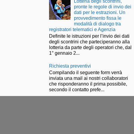
Lotteria degli scontrini,
pronte le regole di invio dei
dati per le estrazioni. Un
provvedimento fissa le
modalità di dialogo tra
registratori telematici e Agenzia
Definite le istruzioni per l’invio dei dati
degli scontrini che parteciperanno alla
lotteria da parte degli operatori che, dal
1° gennaio 2...
Richiesta preventivi
Compilando il seguente form verrà
inviata una mail ai nostri collaboratori
che risponderanno il prima possibile,
secondo il contatto prefe...