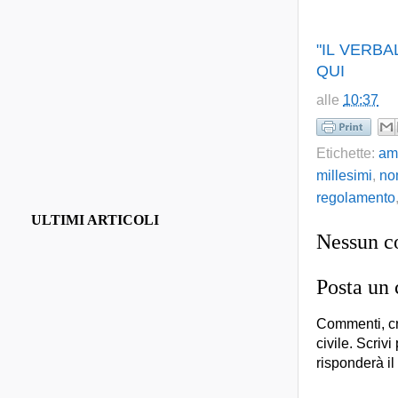
"IL VERB
QUI
alle
10:37
Etichette:
am
millesimi
,
no
regolamento
ULTIMI ARTICOLI
Nessun 
Posta un
Commenti, cr
civile. Scrivi
risponderà il