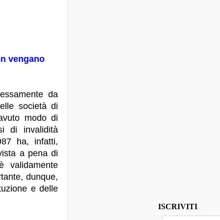
non vengano
pressamente da
lle società di
, avuto modo di
 di invalidità
7 ha, infatti,
vista a pena di
 è validamente
ortante, dunque,
tuzione e delle
ISCRIVITI