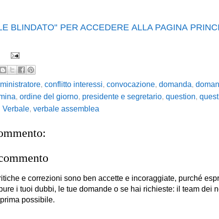
ALE BLINDATO" PER ACCEDERE ALLA PAGINA PRINC
ministratore
,
conflitto interessi
,
convocazione
,
domanda
,
domand
mina
,
ordine del giorno
,
presidente e segretario
,
question
,
quest
,
Verbale
,
verbale assemblea
commento:
 commento
itiche e correzioni sono ben accette e incoraggiate, purché es
 pure i tuoi dubbi, le tue domande o se hai richieste: il team dei no
 prima possibile.