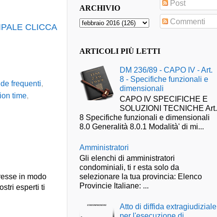
Post
ARCHIVIO
Commenti
IPALE CLICCA
ARTICOLI PIÙ LETTI
DM 236/89 - CAPO IV - Art.
8 - Specifiche funzionali e
e frequenti
,
dimensionali
ion time
,
CAPO IV SPECIFICHE E
SOLUZIONI TECNICHE Art
8 Specifiche funzionali e dimensionali
8.0 Generalità 8.0.1 Modalità' di mi...
Amministratori
Gli elenchi di amministratori
condominiali, ti r esta solo da
selezionare la tua provincia: Elenco
presse in modo
Provincie Italiane: ...
stri esperti ti
Atto di diffida extragiudiziale
per l'esecuzione di