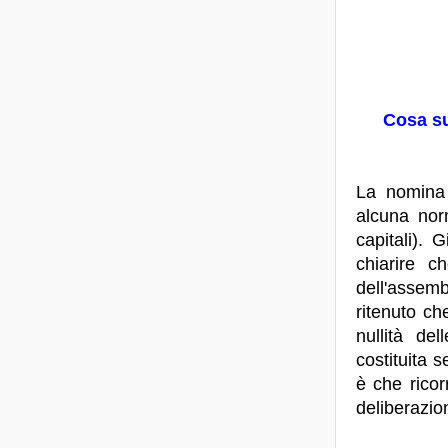
Cosa su
La nomina 
alcuna nor
capitali). 
chiarire c
dell'assem
ritenuto ch
nullità de
costituita 
è che ricor
deliberazio