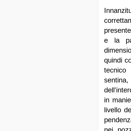
Innanzit
corretta
presente
e la pa
dimensio
quindi c
tecnico
sentina, 
dell'int
in manie
livello 
pendenza
nei poz