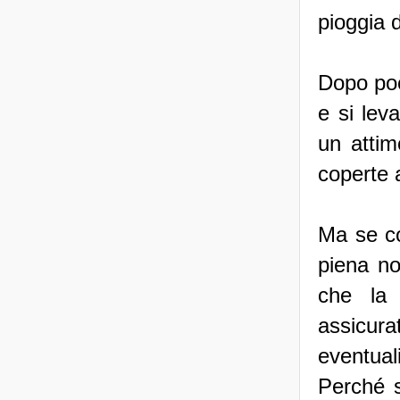
pioggia 
Dopo poc
e si lev
un attim
coperte a
Ma se co
piena no
che la 
assicura
eventual
Perché s