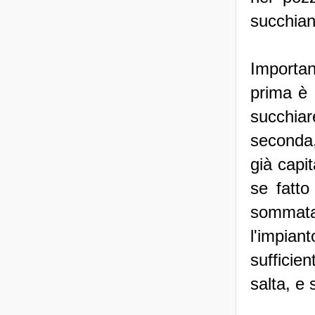
succhian
Importan
prima è 
succhiar
seconda,
già capi
se fatto
sommata
l'impia
sufficie
salta, e 