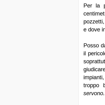
Per la 
centime
pozzetti
e dove i
Posso da
il peric
soprattu
giudicar
impianti
troppo 
servono