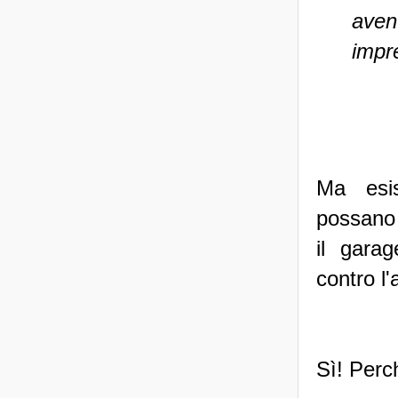
aven
impre
Ma esis
possano 
il garag
contro l
Sì! Perc