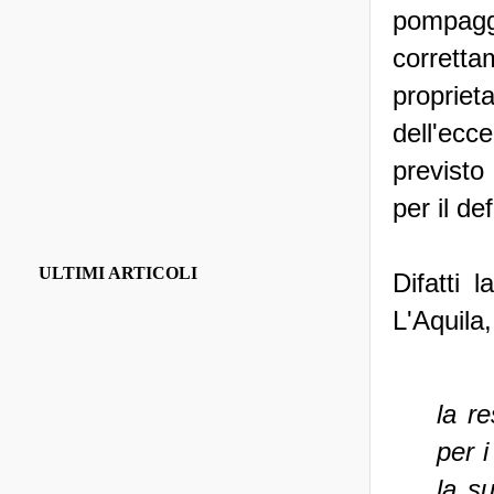
pompaggi
corretta
proprie
dell'ecc
previsto
per il de
ULTIMI ARTICOLI
Difatti 
L'Aquila
la re
per 
la s