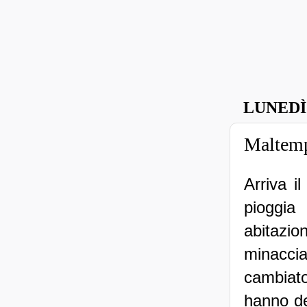
LUNEDÌ
Maltempo
Arriva i
pioggia 
abitazio
minaccia
cambiat
hanno de