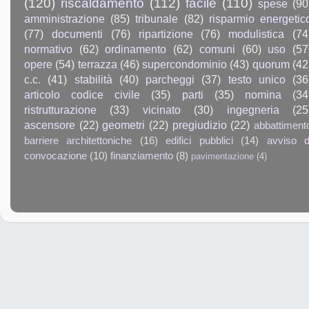
(120)
riscaldamento
(112)
facile
(110)
spese
(90
amministrazione
(85)
tribunale
(82)
risparmio energetic
(77)
documenti
(76)
ripartizione
(76)
modulistica
(74
normativo
(62)
ordinamento
(62)
comuni
(60)
uso
(57
opere
(54)
terrazza
(46)
supercondominio
(43)
quorum
(42
c.c.
(41)
stabilità
(40)
parcheggi
(37)
testo unico
(36
articolo codice civile
(35)
parti
(35)
nomina
(34
ristrutturazione
(33)
vicinato
(30)
ingegneria
(25
ascensore
(22)
geometri
(22)
pregiudizio
(22)
abbattiment
barriere architettoniche
(16)
edifici pubblici
(14)
avviso d
convocazione
(10)
finanziamento
(8)
pavimentazione
(4)