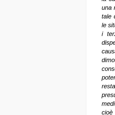
una r
tale 
le si
i te
disp
caus
dim
cons
pote
resta
pres
medi
cioè