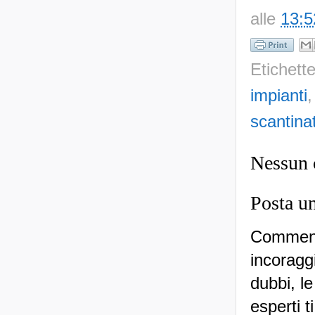
alle
13:5
Etichett
impianti
scantina
Nessun
Posta u
Commenti
incoraggi
dubbi, le
esperti t