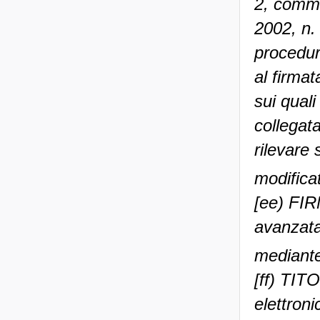
2, comma
2002, n. 
procedur
al firmat
sui quali
collegata
rilevare 
modificat
[ee) FI
avanzata
mediante
[ff) TITO
elettron