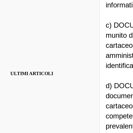
informati
c) DOC
munito di
cartaceo
amministr
identific
ULTIMI ARTICOLI
d) DOCUM
document
cartaceo
competent
prevalent