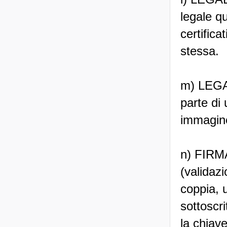
legale qu
certifica
stessa.
m) LEGA
parte di
immagine
n) FIRMA
(validaz
coppia, 
sottoscri
la chiav