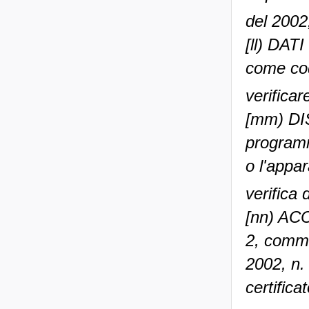
del 2002
[ll) DAT
come codi
verificar
[mm) DI
programm
o l'appa
verifica 
[nn) AC
2, comma
2002, n.
certifica