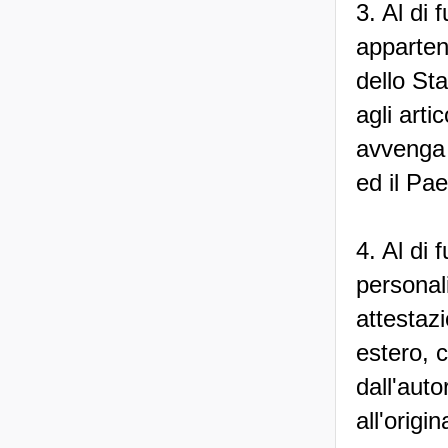
3. Al di 
appartene
dello Sta
agli arti
avvenga i
ed il Pa
4. Al di 
personali
attestazi
estero, c
dall'auto
all'origi