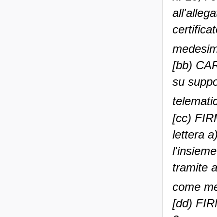
all'alleg
certifica
medesima
[bb) CA
su suppo
telematic
[cc) FIR
lettera a
l'insieme
tramite a
come met
[dd) FI