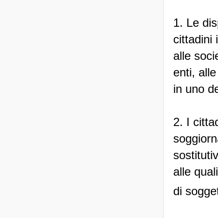
1. Le dis
cittadini
alle soci
enti, all
in uno d
2. I citt
soggiorna
sostituti
alle quali
di soggett