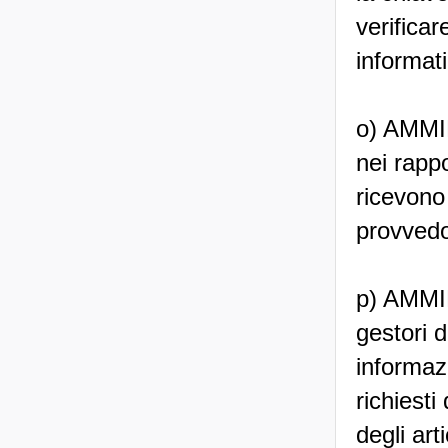
verificar
informat
o) AMMI
nei rappo
ricevono 
provvedon
p) AMMI
gestori d
informazi
richiesti
degli art