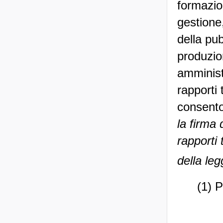
formazion
gestione,
della pub
produzion
amministr
rapporti 
consent
la firma 
rapporti 
della le
(1) 