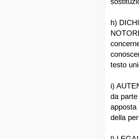
sostituzio
h) DICH
NOTORIET
concernen
conoscen
testo uni
i) AUTE
da parte 
apposta 
della pe
l) LEGAL