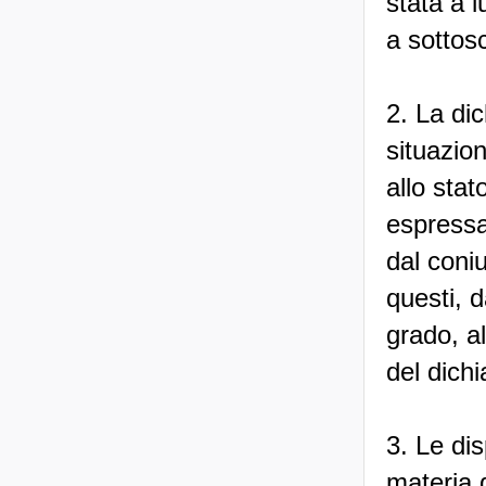
stata a 
a sottosc
2. La dic
situazio
allo stat
espressa
dal coniu
questi, d
grado, al
del dichi
3. Le dis
materia d