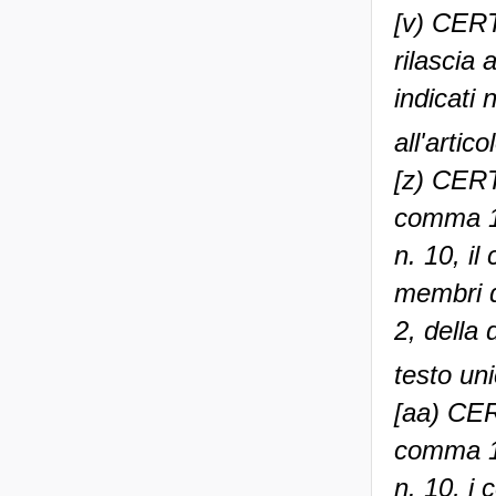
[v) CER
rilascia 
indicati 
all'artic
[z) CER
comma 1,
n. 10, il 
membri d
2, della
testo uni
[aa) CER
comma 1,
n. 10, i c