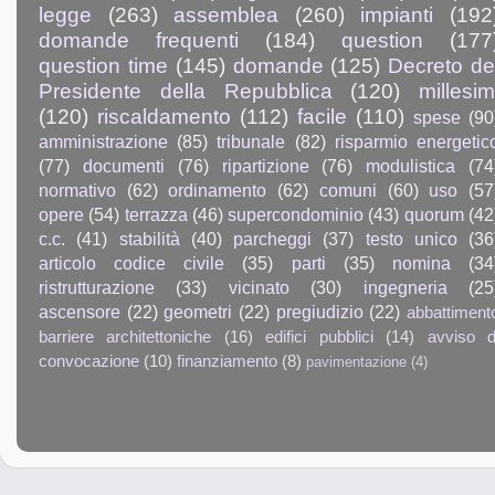
legge
(263)
assemblea
(260)
impianti
(192
domande frequenti
(184)
question
(177
question time
(145)
domande
(125)
Decreto de
Presidente della Repubblica
(120)
millesim
(120)
riscaldamento
(112)
facile
(110)
spese
(90
amministrazione
(85)
tribunale
(82)
risparmio energetic
(77)
documenti
(76)
ripartizione
(76)
modulistica
(74
normativo
(62)
ordinamento
(62)
comuni
(60)
uso
(57
opere
(54)
terrazza
(46)
supercondominio
(43)
quorum
(42
c.c.
(41)
stabilità
(40)
parcheggi
(37)
testo unico
(36
articolo codice civile
(35)
parti
(35)
nomina
(34
ristrutturazione
(33)
vicinato
(30)
ingegneria
(25
ascensore
(22)
geometri
(22)
pregiudizio
(22)
abbattiment
barriere architettoniche
(16)
edifici pubblici
(14)
avviso d
convocazione
(10)
finanziamento
(8)
pavimentazione
(4)