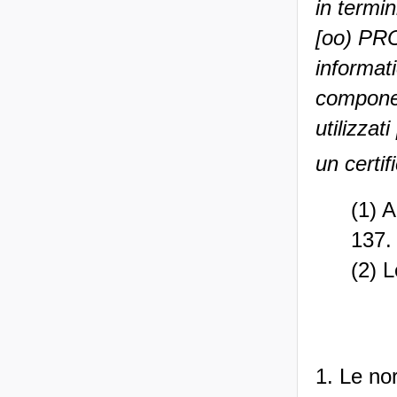
in termin
[oo) PR
informati
component
utilizzat
un certif
(1) A
137.
(2) 
1. Le no