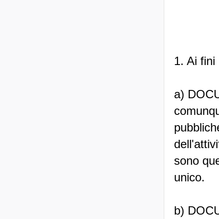
1. Ai fin
a) DOCU
comunque
pubbliche
dell'atti
sono quel
unico.
b) DOCU