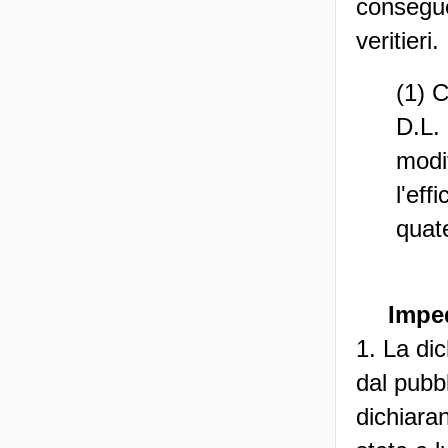
consegue
veritieri.
(1) 
D.L. 
modif
l'eff
quat
Imped
1. La di
dal pubbl
dichiaran