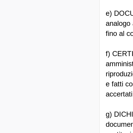
e) DOC
analogo a
fino al 
f) CERTI
amminist
riproduzi
e fatti c
accertati
g) DICH
documento