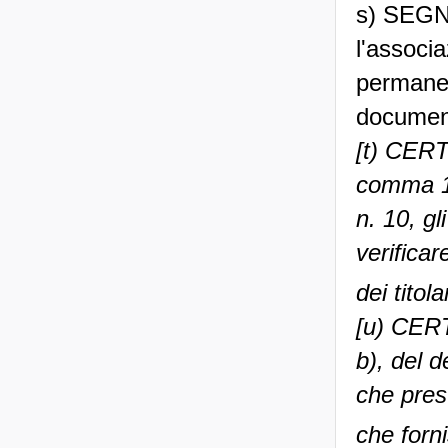
s) SEGN
l'associa
permanen
documen
[t) CERT
comma 1,
n. 10, gl
verificar
dei titola
[u) CERT
b), del d
che prest
che forni