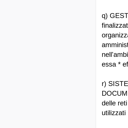
q) GEST
finalizza
organizz
amministr
nell'ambi
essa * e
r) SIS
DOCUMENT
delle re
utilizzat