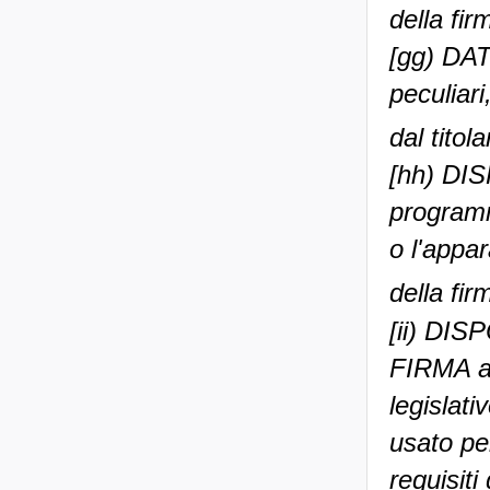
della fir
[gg) DA
peculiari
dal titol
[hh) DI
programm
o l'appa
della fir
[ii) D
FIRMA ai 
legislat
usato per
requisiti