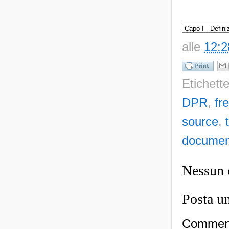
alle
12:2
Etichett
DPR
,
fr
source
,
document
Nessun
Posta u
Commenti