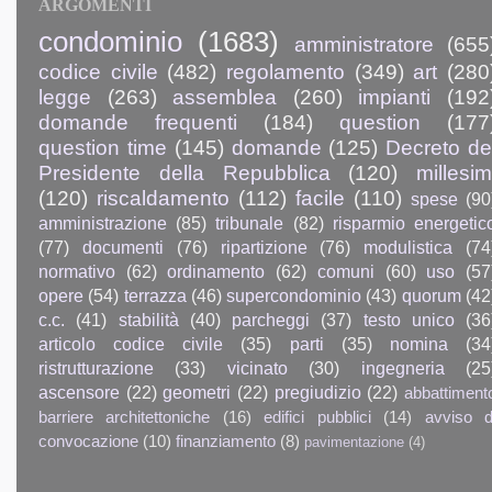
ARGOMENTI
condominio
(1683)
amministratore
(655
codice civile
(482)
regolamento
(349)
art
(280
legge
(263)
assemblea
(260)
impianti
(192
domande frequenti
(184)
question
(177
question time
(145)
domande
(125)
Decreto de
Presidente della Repubblica
(120)
millesim
(120)
riscaldamento
(112)
facile
(110)
spese
(90
amministrazione
(85)
tribunale
(82)
risparmio energetic
(77)
documenti
(76)
ripartizione
(76)
modulistica
(74
normativo
(62)
ordinamento
(62)
comuni
(60)
uso
(57
opere
(54)
terrazza
(46)
supercondominio
(43)
quorum
(42
c.c.
(41)
stabilità
(40)
parcheggi
(37)
testo unico
(36
articolo codice civile
(35)
parti
(35)
nomina
(34
ristrutturazione
(33)
vicinato
(30)
ingegneria
(25
ascensore
(22)
geometri
(22)
pregiudizio
(22)
abbattiment
barriere architettoniche
(16)
edifici pubblici
(14)
avviso d
convocazione
(10)
finanziamento
(8)
pavimentazione
(4)