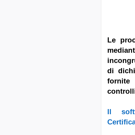
Le proc
mediant
incongr
di dich
fornite
controll
Il sof
Certific