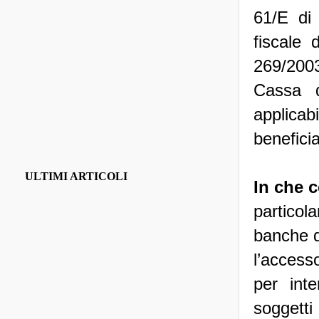
61/E di 
fiscale 
269/2003,
Cassa d
applicab
beneficiar
ULTIMI ARTICOLI
In che c
partico
banche da
l’accesso
per inte
soggetti 