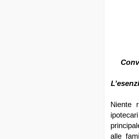
Conve
L’esenzi
Niente r
ipotecar
principal
alle fam