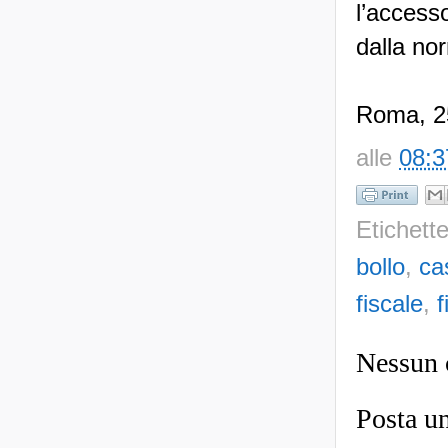
l’accesso
dalla nor
Roma, 25
alle
08:3
Etichett
bollo
,
ca
fiscale
,
f
Nessun
Posta u