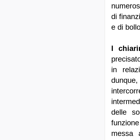
numerose
di finanz
e di boll
I chiar
precisat
in rela
dunque,
interco
intermed
delle s
funzion
messa a