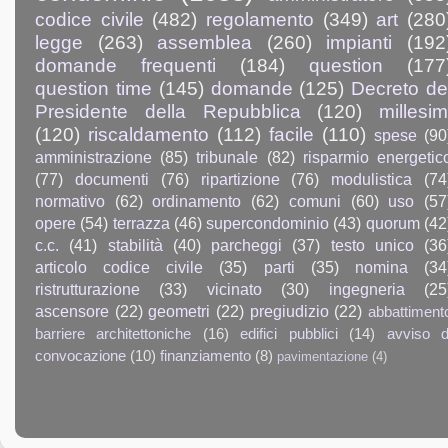
codice civile
(482)
regolamento
(349)
art
(280
legge
(263)
assemblea
(260)
impianti
(192
domande frequenti
(184)
question
(177
question time
(145)
domande
(125)
Decreto de
Presidente della Repubblica
(120)
millesim
(120)
riscaldamento
(112)
facile
(110)
spese
(90
amministrazione
(85)
tribunale
(82)
risparmio energetic
(77)
documenti
(76)
ripartizione
(76)
modulistica
(74
normativo
(62)
ordinamento
(62)
comuni
(60)
uso
(57
opere
(54)
terrazza
(46)
supercondominio
(43)
quorum
(42
c.c.
(41)
stabilità
(40)
parcheggi
(37)
testo unico
(36
articolo codice civile
(35)
parti
(35)
nomina
(34
ristrutturazione
(33)
vicinato
(30)
ingegneria
(25
ascensore
(22)
geometri
(22)
pregiudizio
(22)
abbattiment
barriere architettoniche
(16)
edifici pubblici
(14)
avviso d
convocazione
(10)
finanziamento
(8)
pavimentazione
(4)